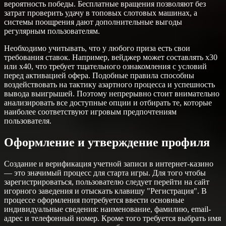
вероятность победы. Бесплатные вращения позволяют без
затрат проверить удачу в топовых слотовых машинах, а
системы поощрения дают дополнительные выгоды
регулярным пользователям.
Необходимо учитывать, что у любого приза есть свои
требования ставок. Например, вейджер может составлять x30
или x40, что требует тщательного ознакомления с условий
перед активацией офера. Подобные правила способны
воздействовать на тактику азартного процесса и успешность
вывода выигрышей. Поэтому непрерывно стоит внимательно
анализировать все доступные опции и отбирать те, которые
наиболее соответствуют игровым предпочтениям
пользователя.
Оформление и утверждение профиля
Создание и верификация учетной записи в интернет-казино
— это значимый процесс для старта игры. Для того чтобы
зарегистрироваться, пользователю следует перейти на сайт
игорного заведения и отыскать клавишу "Регистрация". В
процессе оформления потребуется ввести основные
индивидуальные сведения: наименование, фамилию, email-
адрес и телефонный номер. Кроме того требуется выбрать имя