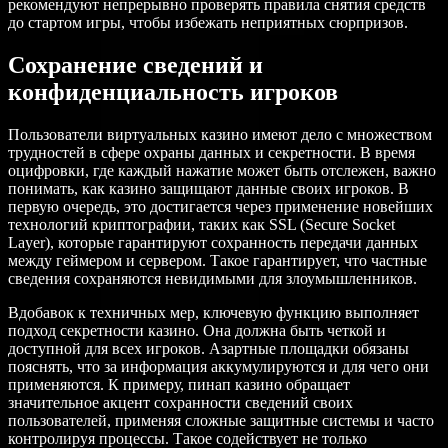
рекомендуют непрерывно проверять правила снятия средств
до стартом игры, чтобы избежать неприятных сюрпризов.
Сохранение сведений и
конфиденциальность игроков
Пользователи виртуальных казино имеют дело с множеством
трудностей в сфере охраны данных и секретности. В время
оцифровки, где каждый нажатие может быть отслежен, важно
понимать, как казино защищают данные своих игроков. В
первую очередь, это достигается через применение новейших
технологий криптографии, таких как SSL (Secure Socket
Layer), которые гарантируют сохранность передачи данных
между геймером и сервером. Такое гарантирует, что частные
сведения сохраняются невидимыми для злоумышленников.
Вдобавок к техничных мер, ключевую функцию выполняет
подход секретности казино. Она должна быть четкой и
доступной для всех игроков. Азартные площадки обязаны
пояснять, что за информация аккумулируются и для чего они
применяются. К примеру, пинап казино обращает
значительное акцент сохранности сведений своих
пользователей, применяя сложные защитные системы и часто
контролируя процессы. Такое содействует не только