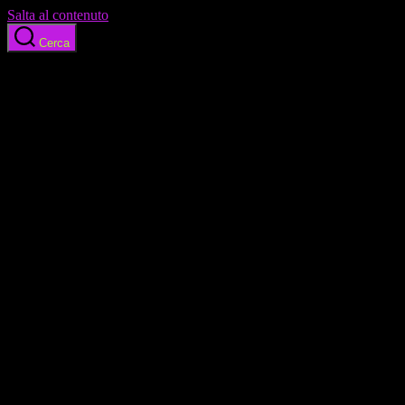
Salta al contenuto
Cerca