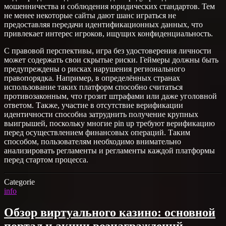
мошенничества и соблюдения юридических стандартов. Тем
не менее некоторые сайты дают шанс играться не
предоставляя передачи идентификационных данных, что
привлекает интерес игроков, ищущих конфиденциальность.
С правовой перспективы, игра без удостоверения личности
может содержать свои скрытые риски. Геймеры должны быть
предупреждены о рисках нарушения регионального
правопорядка. Например, в определённых странах
использование таких платформ способно считаться
противозаконным, что грозит штрафами или даже уголовной
ответом. Также, участие в отсутствие верификации
идентичности способна затруднить получение крупных
выигрышей, поскольку многие pin up требуют верификацию
перед осуществлением финансовых операций. Таким
способом, пользователям необходимо внимательно
анализировать регламенты и регламенты каждой платформы
перед стартом процесса.
Categorie
info
Обзор виртуального казино: основной
портал и акции вознаграждений