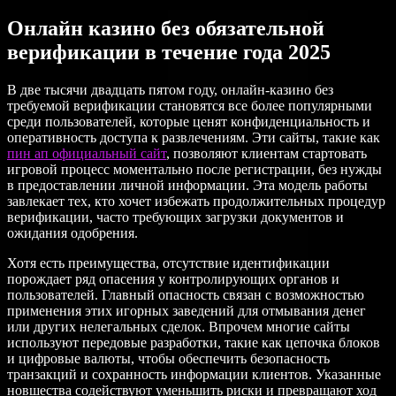
Онлайн казино без обязательной
верификации в течение года 2025
В две тысячи двадцать пятом году, онлайн-казино без
требуемой верификации становятся все более популярными
среди пользователей, которые ценят конфиденциальность и
оперативность доступа к развлечениям. Эти сайты, такие как
пин ап официальный сайт
, позволяют клиентам стартовать
игровой процесс моментально после регистрации, без нужды
в предоставлении личной информации. Эта модель работы
завлекает тех, кто хочет избежать продолжительных процедур
верификации, часто требующих загрузки документов и
ожидания одобрения.
Хотя есть преимущества, отсутствие идентификации
порождает ряд опасения у контролирующих органов и
пользователей. Главный опасность связан с возможностью
применения этих игорных заведений для отмывания денег
или других нелегальных сделок. Впрочем многие сайты
используют передовые разработки, такие как цепочка блоков
и цифровые валюты, чтобы обеспечить безопасность
транзакций и сохранность информации клиентов. Указанные
новшества содействуют уменьшить риски и превращают ход