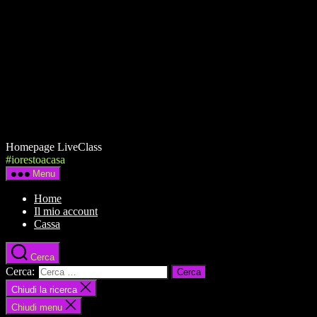
Homepage LiveClass
#iorestoacasa
Menu
Home
Il mio account
Cassa
Cerca
Cerca:
Chiudi la ricerca
Chiudi menu