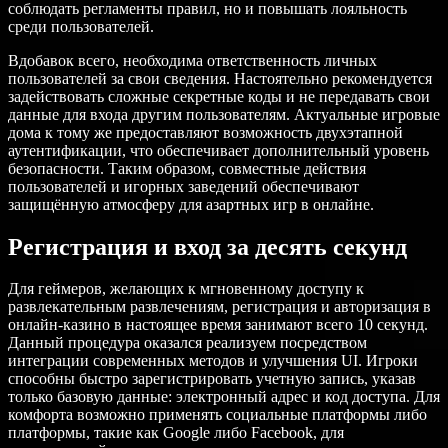
соблюдать регламенты правил, но и повышать лояльность
среди пользователей.
Вдобавок всего, необходима ответственность личных
пользователей за свои сведения. Настоятельно рекомендуется
задействовать сложные секретные коды и не передавать свои
данные для входа другим пользователям. Актуальные игровые
дома к тому же предоставляют возможность двухэтапной
аутентификации, что обеспечивает дополнительный уровень
безопасности. Таким образом, совместные действия
пользователей и игорных заведений обеспечивают
защищённую атмосферу для азартных игр в онлайне.
Регистрация и вход за десять секунд
Для геймеров, желающих к мгновенному доступу к
развлекательным развлечениям, регистрация и авторизация в
онлайн-казино в настоящее время занимают всего 10 секунд.
Данный процедура оказался реализуем посредством
интеграции современных методов и улучшения UI. Игроки
способны быстро зарегистрировать учетную запись, указав
только базовую данные: электронный адрес и код доступа. Для
комфорта возможно применять социальные платформы либо
платформы, такие как Google либо Facebook, для