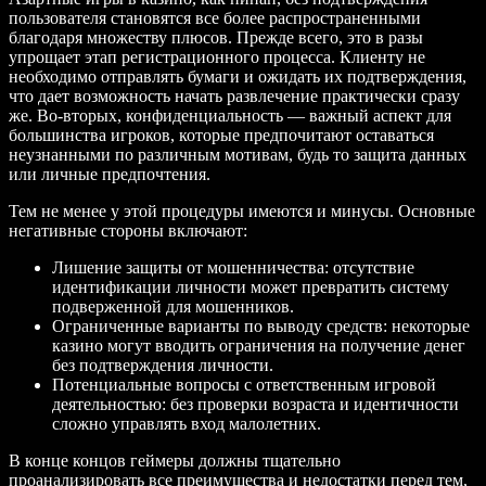
пользователя становятся все более распространенными
благодаря множеству плюсов. Прежде всего, это в разы
упрощает этап регистрационного процесса. Клиенту не
необходимо отправлять бумаги и ожидать их подтверждения,
что дает возможность начать развлечение практически сразу
же. Во-вторых, конфиденциальность — важный аспект для
большинства игроков, которые предпочитают оставаться
неузнанными по различным мотивам, будь то защита данных
или личные предпочтения.
Тем не менее у этой процедуры имеются и минусы. Основные
негативные стороны включают:
Лишение защиты от мошенничества: отсутствие
идентификации личности может превратить систему
подверженной для мошенников.
Ограниченные варианты по выводу средств: некоторые
казино могут вводить ограничения на получение денег
без подтверждения личности.
Потенциальные вопросы с ответственным игровой
деятельностью: без проверки возраста и идентичности
сложно управлять вход малолетних.
В конце концов геймеры должны тщательно
проанализировать все преимущества и недостатки перед тем,