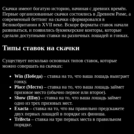
Скачки имеют богатую историю, начиная с древних времён.
Первые организованные скачки состоялись в Древнем Риме, а
современный беттинг на скачки сформировался в
Великобритании в XVII веке. Вскоре форматы ставок начали
развиваться, и появились букмекерские конторы, которые
сделали доступными ставки на различных лошадей и гонках.
Типы ставок на скачки
Существует несколько основных типов ставок, которые
можно совершать на скачках:
Win (Победа)
– ставка на то, что ваша лошадь выиграет
гонку.
Place (Место)
– ставка на то, что ваша лошадь займет
призовое место (обычно первое или второе).
Show (Шоу)
– ставка на то, что ваша лошадь займет
одно из трех призовых мест.
Exacta
– ставка на то, что вы правильно предскажете
двух первых лошадей в порядке их финиша.
Trifecta
– ставка на три первых места в правильном
порядке.