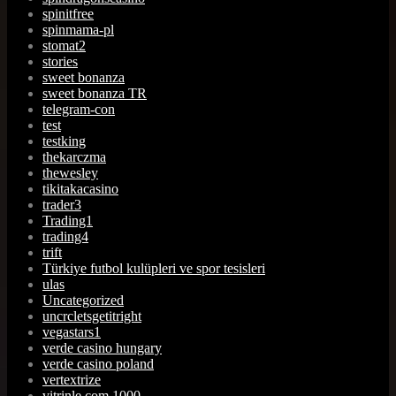
spinitfree
spinmama-pl
stomat2
stories
sweet bonanza
sweet bonanza TR
telegram-con
test
testking
thekarczma
thewesley
tikitakacasino
trader3
Trading1
trading4
trift
Türkiye futbol kulüpleri ve spor tesisleri
ulas
Uncategorized
uncrcletsgetitright
vegastars1
verde casino hungary
verde casino poland
vertextrize
vitrinle.com 1000