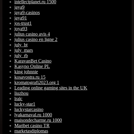
intellectplanet.ru 1500
jaya9
jaya9-casinos
jaya91
jos-trust1
joya93
julius casino avis 4
julius casino en ligne 2
july_bt
july_mars
july_rb
KaravanBet Casino
Kasyno Online PL
king johnnie
kosavostra.ru 15
kromatografi2023.org 1
Leading online gaming sites in the UK
liuzhou
lralc
lucky-star1
luckystarcasino
lyakarnaval.ru 1000
maisondecharme.ru 1000
Maribet casino TR
marketasdiplomas