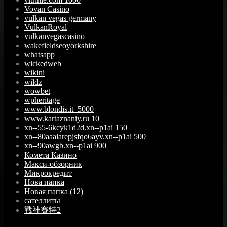
Vovan Casino
vulkan vegas germany
VulkanRoyal
vulkanvegascasino
wakefieldseoyorkshire
whatsapp
wickedweb
wikini
wildz
wowbet
wpheritage
www.blondis.it_5000
www.kartaznaniy.ru 10
xn--55-6kcyk1d2d.xn--p1ai 150
xn--80aaaiarepjsfqo6ayv.xn--p1ai 500
xn--90awgb.xn--p1ai 900
Комета Казино
Макси-обзорник
Микрокредит
Нова папка
Новая папка (12)
сателлиты
戰神賽特2