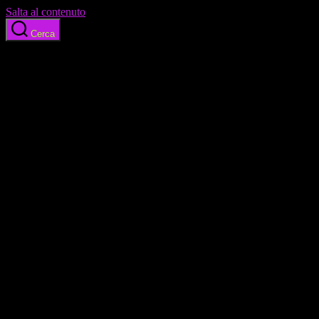
Salta al contenuto
Cerca