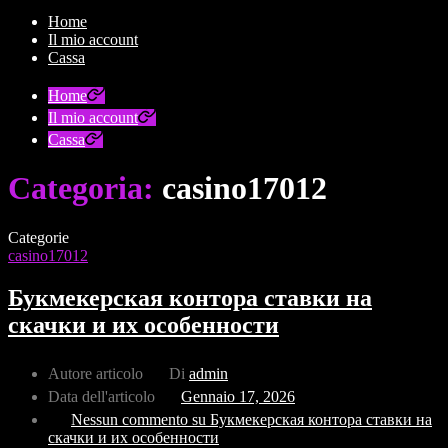
Home
Il mio account
Cassa
Home
Il mio account
Cassa
Categoria:
casino17012
Categorie
casino17012
Букмекерская контора ставки на
скачки и их особенности
Autore articolo
Di
admin
Data dell'articolo
Gennaio 17, 2026
Nessun commento
su Букмекерская контора ставки на
скачки и их особенности