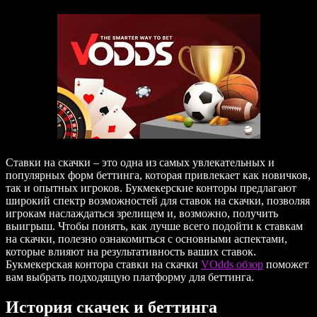
Ставки на скачки – это одна из самых увлекательных и
популярных форм беттинга, которая привлекает как новичков,
так и опытных игроков. Букмекерские конторы предлагают
широкий спектр возможностей для ставок на скачки, позволяя
игрокам наслаждаться зрелищем и, возможно, получить
выигрыш. Чтобы понять, как лучше всего подойти к ставкам
на скачки, полезно ознакомиться с основными аспектами,
которые влияют на результативность ваших ставок.
Букмекерская контора ставки на скачки
VOdds обзор
поможет
вам выбрать подходящую платформу для беттинга.
История скачек и беттинга