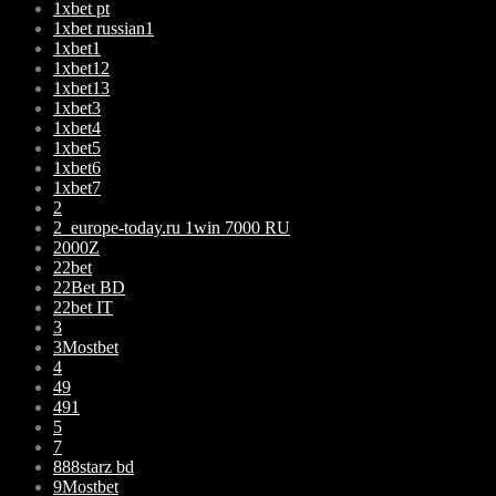
1xbet pt
1xbet russian1
1xbet1
1xbet12
1xbet13
1xbet3
1xbet4
1xbet5
1xbet6
1xbet7
2
2_europe-today.ru 1win 7000 RU
2000Z
22bet
22Bet BD
22bet IT
3
3Mostbet
4
49
491
5
7
888starz bd
9Mostbet