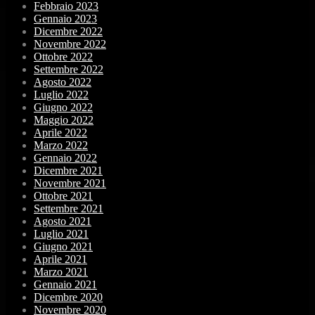
Febbraio 2023
Gennaio 2023
Dicembre 2022
Novembre 2022
Ottobre 2022
Settembre 2022
Agosto 2022
Luglio 2022
Giugno 2022
Maggio 2022
Aprile 2022
Marzo 2022
Gennaio 2022
Dicembre 2021
Novembre 2021
Ottobre 2021
Settembre 2021
Agosto 2021
Luglio 2021
Giugno 2021
Aprile 2021
Marzo 2021
Gennaio 2021
Dicembre 2020
Novembre 2020