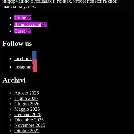
информацию о лошадях и гонках, чтобы повысить свои
шансы на успех.
Home
Il mio account
Cassa
Follow us
facebook
instagram
Archivi
Agosto 2026
Luglio 2026
Giugno 2026
Maggio 2026
Gennaio 2026
Dicembre 2025
Novembre 2025
Ottobre 2025