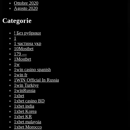
Ottobre 2020
Agosto 2020
Categorie
! Без рубрики
1
1 частина укр
10Mostbet
179 —
1Mostbet
1w
1win casino spanish
1win fr
1WIN Official In Russia
1win Turkiye
1winRussia
1xbet
1xbet casino BD
1xbet india
1xbet Korea
1xbet KR
1xbet malaysia
1xbet Morocco