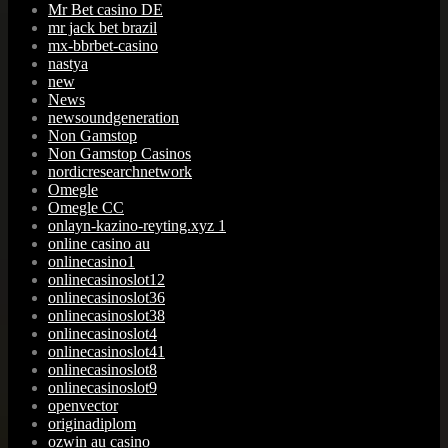
Mr Bet casino DE
mr jack bet brazil
mx-bbrbet-casino
nastya
new
News
newsoundgeneration
Non Gamstop
Non Gamstop Casinos
nordicresearchnetwork
Omegle
Omegle CC
onlayn-kazino-reyting.xyz 1
online casino au
onlinecasino1
onlinecasinoslot12
onlinecasinoslot36
onlinecasinoslot38
onlinecasinoslot4
onlinecasinoslot41
onlinecasinoslot8
onlinecasinoslot9
openvector
originadiplom
ozwin au casino