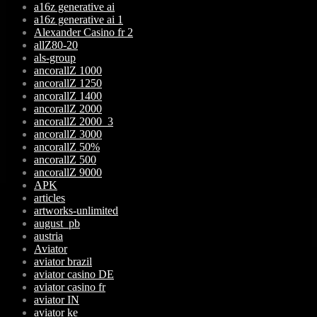
a16z generative ai
a16z generative ai 1
Alexander Casino fr 2
allZ80-20
als-group
ancorallZ 1000
ancorallZ 1250
ancorallZ 1400
ancorallZ 2000
ancorallZ 2000_3
ancorallZ 3000
ancorallZ 50%
ancorallZ 500
ancorallZ 9000
APK
articles
artworks-unlimited
august_pb
austria
Aviator
aviator brazil
aviator casino DE
aviator casino fr
aviator IN
aviator ke