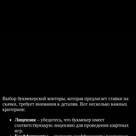
Выбор букмекерской конторы, которая предлагает ставки на
скачки, требует внимания к деталям. Вот несколько важных
критериев:
Лицензия
– убедитесь, что букмекер имеет
соответствующую лицензию для проведения азартных
игр.