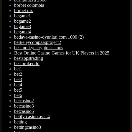
bbrbet colombia
bbrbet mx
bcgame1
bcgame2
bcgame3
bcgame4
bedava-casino-oyunlari.com 1000 (2)
berkeleycompassproject2
best no kyc crypto casinos
Best Online Casino Games for UK Players in 2025
bestappstrading
bestbrokercfd
bet1
bet2
bet3
bet4
bet5
bet6
betcasino2
betcasino3
betcasino5
betify casino avis 4
betting
bettingcasino3