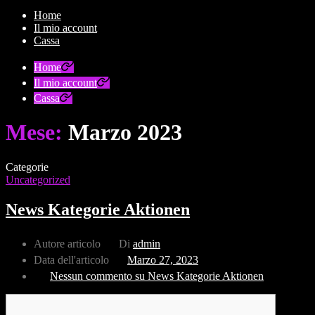
Home
Il mio account
Cassa
Home
Il mio account
Cassa
Mese:
Marzo 2023
Categorie
Uncategorized
News Kategorie Aktionen
Autore articolo
Di
admin
Data dell'articolo
Marzo 27, 2023
Nessun commento
su News Kategorie Aktionen