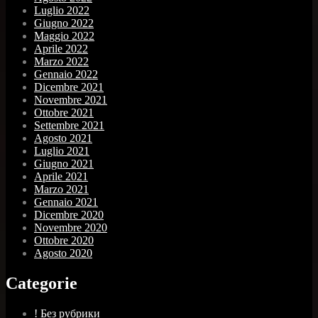
Luglio 2022
Giugno 2022
Maggio 2022
Aprile 2022
Marzo 2022
Gennaio 2022
Dicembre 2021
Novembre 2021
Ottobre 2021
Settembre 2021
Agosto 2021
Luglio 2021
Giugno 2021
Aprile 2021
Marzo 2021
Gennaio 2021
Dicembre 2020
Novembre 2020
Ottobre 2020
Agosto 2020
Categorie
! Без рубрики