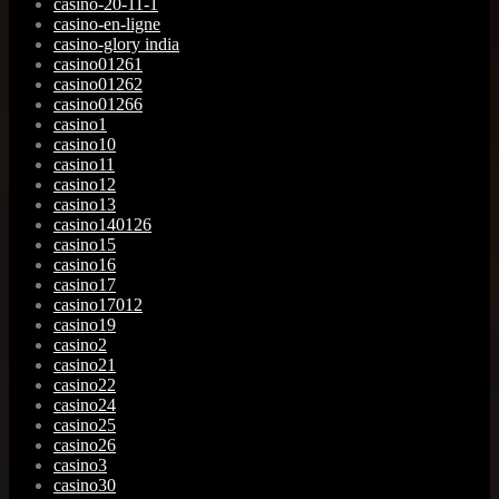
casino-20-11-1
casino-en-ligne
casino-glory india
casino01261
casino01262
casino01266
casino1
casino10
casino11
casino12
casino13
casino140126
casino15
casino16
casino17
casino17012
casino19
casino2
casino21
casino22
casino24
casino25
casino26
casino3
casino30