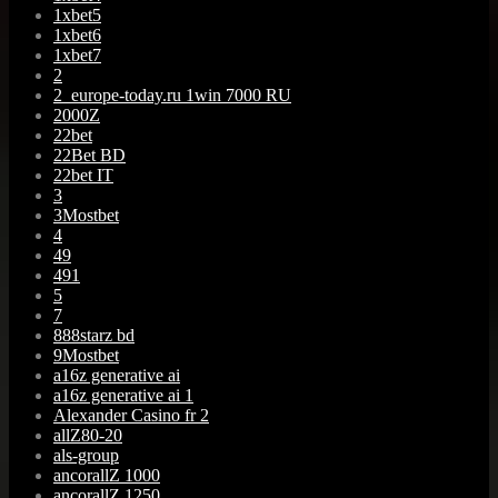
1xbet5
1xbet6
1xbet7
2
2_europe-today.ru 1win 7000 RU
2000Z
22bet
22Bet BD
22bet IT
3
3Mostbet
4
49
491
5
7
888starz bd
9Mostbet
a16z generative ai
a16z generative ai 1
Alexander Casino fr 2
allZ80-20
als-group
ancorallZ 1000
ancorallZ 1250