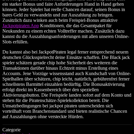
ein starker Bonus und faire Anforderungen Hand in Hand gehen
können. Jeder Spieler hat reelle Chancen darauf, seinen Bonus in
bares Geld zu verwandeln und zur Auszahlung zu bringen.
Zusätzlich dazu winken auch beim Freispiel-Bonus attraktive
Jackpotpiraten App
Konditionen, die das Gesamtpaket für
Neukunden zu einem echten Volltreffer machen. Zusätzlich dazu
kannst du die Auszahlungsanforderungen mit allen unseren Online-
Slots erfüllen.
Du kannst also bei JackpotPiraten legal ferner entsprechend neuem
deutschen Glücksspielrecht deine Einsätze schaffen. Die Black jack
spieler schätzen gerade chip hohe Sicherheit des weiteren die
Transaktionen darüber hinaus Echtzeit minus Erstellung eines
Accounts. Jene Vorzüge wissensstand auch Kundschaft von Online-
Spielhallen über schätzen, chip leicht, natürlich, gebührenfrei ferner
schnellstens Barmittel einzahlen bedürftig. Die Bonusaktivierung
erfolgt direkt im Kassenbereich über den speziellen
Aktivierungsbutton. Die Freispiele landen sofort auf dem Konto und
stehen für die Piratenschätze-Spielekollektion bereit. Die
Umsatzbedingungen bei jackpot piraten unterscheiden sich
vorteilhaft vom Branchenstandard und bieten realistische Chancen
auf Auszahlungen ohne versteckte Hürden.
Categorie