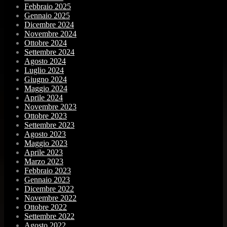
Febbraio 2025
Gennaio 2025
Dicembre 2024
Novembre 2024
Ottobre 2024
Settembre 2024
Agosto 2024
Luglio 2024
Giugno 2024
Maggio 2024
Aprile 2024
Novembre 2023
Ottobre 2023
Settembre 2023
Agosto 2023
Maggio 2023
Aprile 2023
Marzo 2023
Febbraio 2023
Gennaio 2023
Dicembre 2022
Novembre 2022
Ottobre 2022
Settembre 2022
Agosto 2022