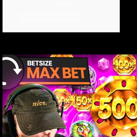
Content
Über den Willkommensbonus
Verfügbare Zahlungsmethoden