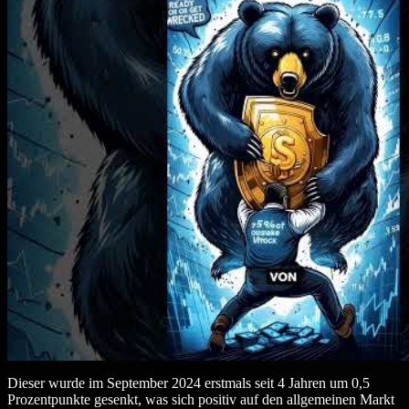
Dieser wurde im September 2024 erstmals seit 4 Jahren um 0,5
Prozentpunkte gesenkt, was sich positiv auf den allgemeinen Markt