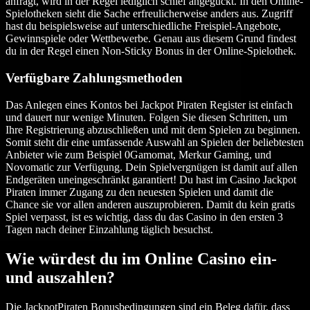
anfragt, wird in der Regel lediglich schief angeguckt. In den Online-
Spielotheken sieht die Sache erfreulicherweise anders aus. Zugriff
hast du beispielsweise auf unterschiedliche Freispiel-Angebote,
Gewinnspiele oder Wettbewerbe. Genau aus diesem Grund findest
du in der Regel einen Non-Sticky Bonus in der Online-Spielothek.
Verfügbare Zahlungsmethoden
Das Anlegen eines Kontos bei Jackpot Piraten Register ist einfach
und dauert nur wenige Minuten. Folgen Sie diesen Schritten, um
Ihre Registrierung abzuschließen und mit dem Spielen zu beginnen.
Somit steht dir eine umfassende Auswahl an Spielen der beliebtesten
Anbieter wie zum Beispiel 0Gamomat, Merkur Gaming, und
Novomatic zur Verfügung. Dein Spielvergnügen ist damit auf allen
Endgeräten uneingeschränkt garantiert! Du hast im Casino Jackpot
Piraten immer Zugang zu den neuesten Spielen und damit die
Chance sie vor allen anderen auszuprobieren. Damit du kein gratis
Spiel verpasst, ist es wichtig, dass du das Casino in den ersten 3
Tagen nach deiner Einzahlung täglich besuchst.
Wie würdest du im Online Casino ein-
und auszahlen?
Die JackpotPiraten Bonusbedingungen sind ein Beleg dafür, dass