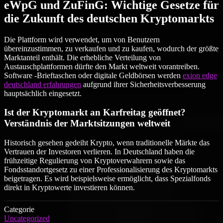
eWpG und ZuFinG: Wichtige Gesetze für
die Zukunft des deutschen Kryptomarkts
Die Plattform wird verwendet, um von Benutzern
übereinzustimmen, zu verkaufen und zu kaufen, wodurch der größte
Marktanteil enthält. Die erhebliche Verteilung von
Austauschplattformen dürfte den Markt weltweit vorantreiben.
Software -Brieftaschen oder digitale Geldbörsen werden
exion edge
deutschland erfahrungen
aufgrund ihrer Sicherheitsverbesserung
hauptsächlich eingesetzt.
Ist der Kryptomarkt an Karfreitag geöffnet?
Verständnis der Marktsitzungen weltweit
Historisch gesehen gedeiht Krypto, wenn traditionelle Märkte das
Vertrauen der Investoren verlieren. In Deutschland haben die
frühzeitige Regulierung von Kryptoverwahrern sowie das
Fondsstandortgesetz zu einer Professionalisierung des Kryptomarkts
beigetragen. Es wird beispielsweise ermöglicht, dass Spezialfonds
direkt in Kryptowerte investieren können.
Categorie
Uncategorized