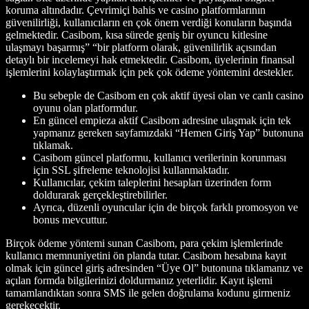
koruma altındadır. Çevrimiçi bahis ve casino platformlarının
güvenilirliği, kullanıcıların en çok önem verdiği konuların başında
gelmektedir. Casibom, kısa sürede geniş bir oyuncu kitlesine
ulaşmayı başarmış” “bir platform olarak, güvenilirlik açısından
detaylı bir incelemeyi hak etmektedir. Casibom, üyelerinin finansal
işlemlerini kolaylaştırmak için pek çok ödeme yöntemini destekler.
Bu sebeple de Casibom en çok aktif üyesi olan ve canlı casino
oyunu olan platformdur.
En güncel empieza aktif Casibom adresine ulaşmak için tek
yapmanız gereken sayfamızdaki “Hemen Giriş Yap” butonuna
tıklamak.
Casibom güncel platformu, kullanıcı verilerinin korunması
için SSL şifreleme teknolojisi kullanmaktadır.
Kullanıcılar, çekim taleplerini hesapları üzerinden form
doldurarak gerçekleştirebilirler.
Ayrıca, düzenli oyuncular için de birçok farklı promosyon ve
bonus mevcuttur.
Birçok ödeme yöntemi sunan Casibom, para çekim işlemlerinde
kullanıcı memnuniyetini ön planda tutar. Casibom hesabına kayıt
olmak için güncel giriş adresinden “Üye Ol” butonuna tıklamanız ve
açılan formda bilgilerinizi doldurmanız yeterlidir. Kayıt işlemi
tamamlandıktan sonra SMS ile gelen doğrulama kodunu girmeniz
gerekecektir.