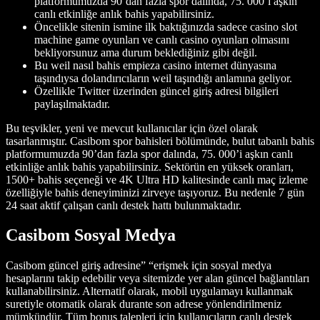
platformumuzda 90’dan fazla spor dalında, 75. 000’i aşkın
canlı etkinliğe anlık bahis yapabilirsiniz.
Öncelikle sitenin ismine ilk baktığınızda sadece casino slot
machine game oyunları ve canlı casino oyunları olmasını
bekliyorsunuz ama durum beklediğiniz gibi değil.
Bu weil nasıl bahis empieza casino internet dünyasına
taşındıysa dolandırıcıların weil taşındığı anlamına geliyor.
Özellikle Twitter üzerinden güncel giriş adresi bilgileri
paylaşılmaktadır.
Bu teşvikler, yeni ve mevcut kullanıcılar için özel olarak
tasarlanmıştır. Casibom spor bahisleri bölümünde, bulut tabanlı bahis
platformumuzda 90’dan fazla spor dalında, 75. 000’i aşkın canlı
etkinliğe anlık bahis yapabilirsiniz. Sektörün en yüksek oranları,
1500+ bahis seçeneği ve 4K Ultra HD kalitesinde canlı maç izleme
özelliğiyle bahis deneyiminizi zirveye taşıyoruz. Bu nedenle 7 gün
24 saat aktif çalışan canlı destek hattı bulunmaktadır.
Casibom Sosyal Medya
Casibom güncel giriş adresine” “erişmek için sosyal medya
hesaplarını takip edebilir veya sitemizde yer alan güncel bağlantıları
kullanabilirsiniz. Alternatif olarak, mobil uygulamayı kullanmak
suretiyle otomatik olarak durante son adrese yönlendirilmeniz
mümkündür. Tüm bonus talepleri için kullanıcıların canlı destek