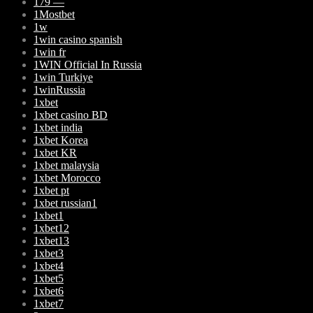
179 —
1Mostbet
1w
1win casino spanish
1win fr
1WIN Official In Russia
1win Turkiye
1winRussia
1xbet
1xbet casino BD
1xbet india
1xbet Korea
1xbet KR
1xbet malaysia
1xbet Morocco
1xbet pt
1xbet russian1
1xbet1
1xbet12
1xbet13
1xbet3
1xbet4
1xbet5
1xbet6
1xbet7