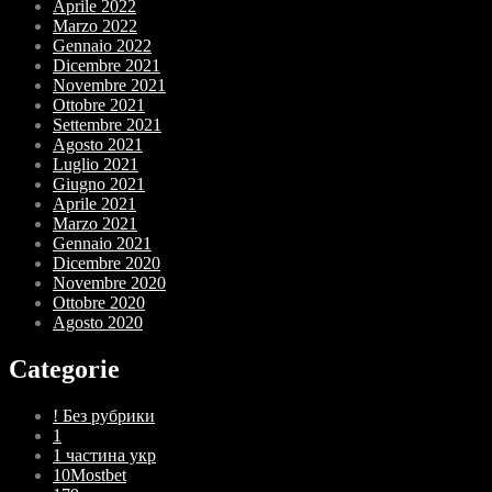
Aprile 2022
Marzo 2022
Gennaio 2022
Dicembre 2021
Novembre 2021
Ottobre 2021
Settembre 2021
Agosto 2021
Luglio 2021
Giugno 2021
Aprile 2021
Marzo 2021
Gennaio 2021
Dicembre 2020
Novembre 2020
Ottobre 2020
Agosto 2020
Categorie
! Без рубрики
1
1 частина укр
10Mostbet