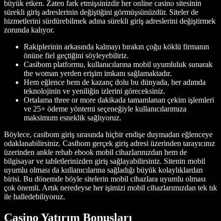
büyük etken. Zaten fark etmişsinizdir her online casino sitesinin
sürekli giriş adreslerinin değiştiğini görmüşsünüzdür. Siteler de
hizmetlerini sürdürebilmek adına sürekli giriş adreslerini değiştirmek
zorunda kalıyor.
Rakiplerinin arkasında kalmayı bırakın çoğu köklü firmanın
önüne fiel geçtiğini söyleyebiliriz.
Casibom platformu, kullanıcılarına mobil uyumluluk sunarak
the woman yerden erişim imkanı sağlamaktadır.
Hem eğlence hem de kazanç dolu bu dünyada, her adımda
teknolojinin ve yeniliğin izlerini göreceksiniz.
Ortalama three or more dakikada tamamlanan çekim işlemleri
ve 25+ ödeme yöntemi seçeneğiyle kullanıcılarımıza
maksimum esneklik sağlıyoruz.
Böylece, casibom giriş sırasında hiçbir endişe duymadan eğlenceye
odaklanabilirsiniz. Casibom gerçek giriş adresi üzerinden tarayıcınız
üzerinden ankle rehab ebook mobil cihazlarınızdan hem de
bilgisayar ve tabletlerinizden giriş sağlayabilirsiniz. Sitenin mobil
uyumlu olması da kullanıcılarına sağladığı büyük kolaylıklardan
birisi. Bu dönemde böyle sitelerin mobil cihazlara uyumlu olması
çok önemli. Artık neredeyse her işimizi mobil cihazlarımızdan tek tık
ile halledebiliyoruz.
Casino Yatırım Bonusları