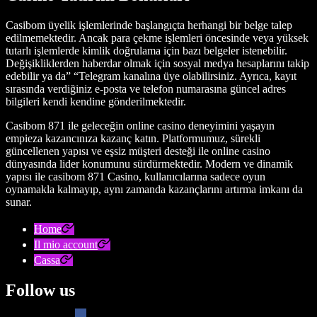
Casibom üyelik işlemlerinde başlangıçta herhangi bir belge talep
edilmemektedir. Ancak para çekme işlemleri öncesinde veya yüksek
tutarlı işlemlerde kimlik doğrulama için bazı belgeler istenebilir.
Değişikliklerden haberdar olmak için sosyal medya hesaplarını takip
edebilir ya da” “Telegram kanalına üye olabilirsiniz. Ayrıca, kayıt
sırasında verdiğiniz e-posta ve telefon numarasına güncel adres
bilgileri kendi kendine gönderilmektedir.
Casibom 871 ile geleceğin online casino deneyimini yaşayın
empieza kazancınıza kazanç katın. Platformumuz, sürekli
güncellenen yapısı ve eşsiz müşteri desteği ile online casino
dünyasında lider konumunu sürdürmektedir. Modern ve dinamik
yapısı ile casibom 871 Casino, kullanıcılarına sadece oyun
oynamakla kalmayıp, aynı zamanda kazançlarını artırma imkanı da
sunar.
Home
Il mio account
Cassa
Follow us