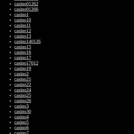
casino01262
casino01266
casino1
casino10
casino11
casino12
casino13
casino140126
casino15
casino16
casino17
casino17012
casino19
casino2
casino21
casino22
casino24
casino25
casino26
casino3
casino30
casino4
casino5
casino6
casino7