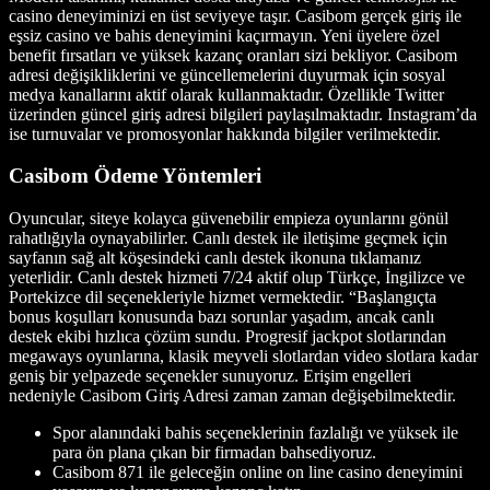
casino deneyiminizi en üst seviyeye taşır. Casibom gerçek giriş ile
eşsiz casino ve bahis deneyimini kaçırmayın. Yeni üyelere özel
benefit fırsatları ve yüksek kazanç oranları sizi bekliyor. Casibom
adresi değişikliklerini ve güncellemelerini duyurmak için sosyal
medya kanallarını aktif olarak kullanmaktadır. Özellikle Twitter
üzerinden güncel giriş adresi bilgileri paylaşılmaktadır. Instagram’da
ise turnuvalar ve promosyonlar hakkında bilgiler verilmektedir.
Casibom Ödeme Yöntemleri
Oyuncular, siteye kolayca güvenebilir empieza oyunlarını gönül
rahatlığıyla oynayabilirler. Canlı destek ile iletişime geçmek için
sayfanın sağ alt köşesindeki canlı destek ikonuna tıklamanız
yeterlidir. Canlı destek hizmeti 7/24 aktif olup Türkçe, İngilizce ve
Portekizce dil seçenekleriyle hizmet vermektedir. “Başlangıçta
bonus koşulları konusunda bazı sorunlar yaşadım, ancak canlı
destek ekibi hızlıca çözüm sundu. Progresif jackpot slotlarından
megaways oyunlarına, klasik meyveli slotlardan video slotlara kadar
geniş bir yelpazede seçenekler sunuyoruz. Erişim engelleri
nedeniyle Casibom Giriş Adresi zaman zaman değişebilmektedir.
Spor alanındaki bahis seçeneklerinin fazlalığı ve yüksek ile
para ön plana çıkan bir firmadan bahsediyoruz.
Casibom 871 ile geleceğin online on line casino deneyimini