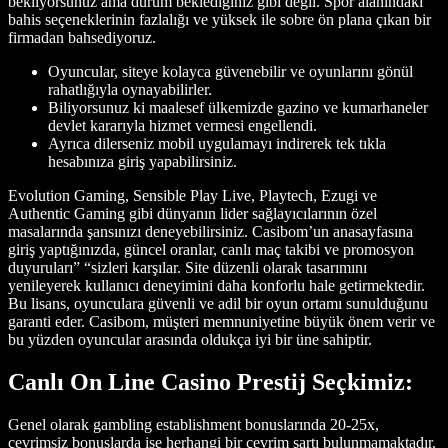
bekliyorsunuz ama durum beklediğiniz gibi değil. Spor alanındaki
bahis seçeneklerinin fazlalığı ve yüksek ile sobre ön plana çıkan bir
firmadan bahsediyoruz.
Oyuncular, siteye kolayca güvenebilir ve oyunlarını gönül
rahatlığıyla oynayabilirler.
Biliyorsunuz ki maalesef ülkemizde gazino ve kumarhaneler
devlet kararıyla hizmet vermesi engellendi.
Ayrıca dilerseniz mobil uygulamayı indirerek tek tıkla
hesabınıza giriş yapabilirsiniz.
Evolution Gaming, Sensible Play Live, Playtech, Ezugi ve
Authentic Gaming gibi dünyanın lider sağlayıcılarının özel
masalarında şansınızı deneyebilirsiniz. Casibom’un anasayfasına
giriş yaptığınızda, güncel oranlar, canlı maç takibi ve promosyon
duyuruları” “sizleri karşılar. Site düzenli olarak tasarımını
yenileyerek kullanıcı deneyimini daha konforlu hale getirmektedir.
Bu lisans, oyunculara güvenli ve adil bir oyun ortamı sunulduğunu
garanti eder. Casibom, müşteri memnuniyetine büyük önem verir ve
bu yüzden oyuncular arasında oldukça iyi bir üne sahiptir.
Canlı On Line Casino Prestij Seçkimiz:
Genel olarak gambling establishment bonuslarında 20-25x,
çevrimsiz bonuslarda ise herhangi bir çevrim şartı bulunmamaktadır.