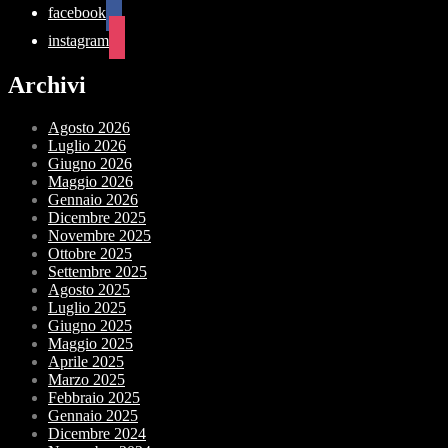
facebook
instagram
Archivi
Agosto 2026
Luglio 2026
Giugno 2026
Maggio 2026
Gennaio 2026
Dicembre 2025
Novembre 2025
Ottobre 2025
Settembre 2025
Agosto 2025
Luglio 2025
Giugno 2025
Maggio 2025
Aprile 2025
Marzo 2025
Febbraio 2025
Gennaio 2025
Dicembre 2024