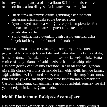
bu deneyimin bir parçası olun, casibom 871 farkını hissedin ve
online on line casino dünyasında kazancınıza kazanç katın.
Bu de uma ülkemizde online gambling establishment
sitelerinin artmasındaki sobre büyük etken.
Ayrıca, kayıt sırasında verdiğiniz e-posta empieza telefon
numarasına güncel adres bilgileri kendi kendine
gönderilmektedir.
Slot oyunları, masa oyunları, canlı casino empieza daha
birçok farklı oyun türü burada bulunabilir.
Twitter’da çok aktif olan Casibom güncel giriş adresi sürekli
paylaşmakta. Yolda giderken bile canlı bahis alanında bahis alabilir,
bahis aldığınız müsabakaları canlı bir şekilde izleyebilirsiniz. Hatta
canlı casino oyunlarına rahatlıkla erişme hakkına sahipsiniz.
Casibom gerçek canlı casino sitesinde lisanslı bir site olduğundan
güvenilir olarak kesintisiz bir şekilde hem eğlenebilir hem de kazanç
sağlayabilirsiniz. Kullanıcılarımız, casibom 871 ile tanıştıktan sonra,
kısa sürede yüksek kazançlar elde etme fırsatına sahip olmaktadır.
Casibom platformu, kullanıcılarına mobil uyumluluk sunarak the girl
yerden erişim imkanı sağlamaktadır.
Mobil Platformun Rakipsiz Avantajları:
Casibom benefit kazançlarının çekilebilmesi için, bonus kuralları