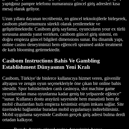
yaptığınız pampre telefonu numaranıza güncel giriş adresleri kısa
mesaj olarak geliyor.
Uzun yıllara dayanan tecrübemiz, en güncel teknolojilerle birleşerek,
casibom platformumuzu sürekli olarak yenilemekte ve
geliştirilmektedir. Casibom giriş sayfamız, oyuncuların your ex türlü
sorusuna anında yanıt verirken, casibom güncel giriş sistemi, en
doğru empieza güncel bilgileri dimensions sunar. Bu dinamik yapı,
online casino deneyiminizi hem eğlenceli sprained ankle treatment
de karlı blooming getirmektedir.
Casibom Instructions Bahis Ve Gambling
Establishment Dünyasının Yeni Kralı
Casibom, Türkiye’de binlerce kullanıcıya hizmet veren, güvenilir
altyapısı ve zengin oyun seçenekleriyle öne çıkan bir online bahis
sitesidir. Spor bahislerinden canlı casinoya, slot machine game
oyunlarından masa oyunlarına kadar geniş bir yelpazede eğlence”
“sunar. Kullanıcı dostu arayüzü sayesinde hem masaüstü hem de
mobil cihazlardan hızlı empieza kesintisiz erişim imkanı sağlar. Site
üzerindeki bağlantılar buradan mobil uygulamayı indirebilirsiniz.
Mobil uygulama sayesinde Casibom gerçek giriş adresi bulma derdi
ortadan kalkıyor.