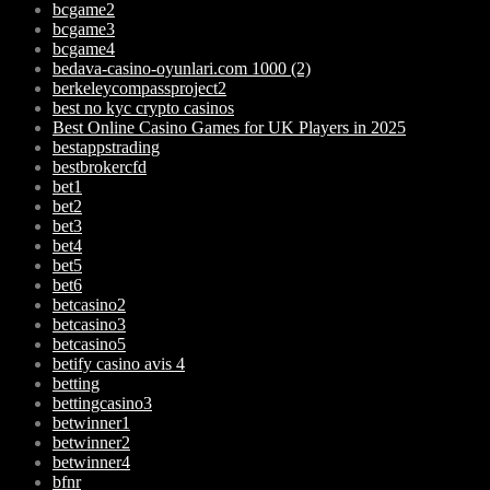
bcgame2
bcgame3
bcgame4
bedava-casino-oyunlari.com 1000 (2)
berkeleycompassproject2
best no kyc crypto casinos
Best Online Casino Games for UK Players in 2025
bestappstrading
bestbrokercfd
bet1
bet2
bet3
bet4
bet5
bet6
betcasino2
betcasino3
betcasino5
betify casino avis 4
betting
bettingcasino3
betwinner1
betwinner2
betwinner4
bfnr