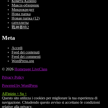
Комета Казино
Макси-обзорник
Микрокредит
Нова папка
Новая папка (12)
сателлиты
戰神賽特2
Meta
Accedi
Feed dei contenuti
Feed dei commenti
WordPress.org
© 2026
Homepage LiveClass
Privacy Policy
Powered by WordPress
All'inizio
↑
Su
↑
Questo sito utilizza i cookies per migliorare la tua esperienza di
navigazione. Chiudendo questo avviso si accettano le condizioni
relative alla privacy.