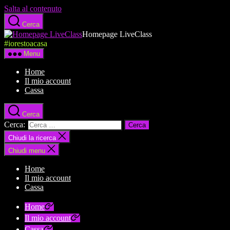
Salta al contenuto
Cerca
Homepage LiveClass
#iorestoacasa
Menu
Home
Il mio account
Cassa
Cerca
Cerca:
Chiudi la ricerca
Chiudi menu
Home
Il mio account
Cassa
Home
Il mio account
Cassa