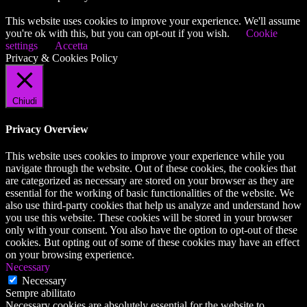
This website uses cookies to improve your experience. We'll assume
you're ok with this, but you can opt-out if you wish.
Cookie
settings
Accetta
Privacy & Cookies Policy
Chiudi
Privacy Overview
This website uses cookies to improve your experience while you
navigate through the website. Out of these cookies, the cookies that
are categorized as necessary are stored on your browser as they are
essential for the working of basic functionalities of the website. We
also use third-party cookies that help us analyze and understand how
you use this website. These cookies will be stored in your browser
only with your consent. You also have the option to opt-out of these
cookies. But opting out of some of these cookies may have an effect
on your browsing experience.
Necessary
Necessary
Sempre abilitato
Necessary cookies are absolutely essential for the website to