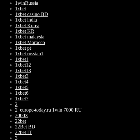
1winRussia
1xbet
1xbet casino BD
1xbet india
1xbet Korea
1xbet KR
1xbet malaysia
1xbet Morocco
1xbet pt
1xbet russian1
1xbet1
1xbet12
1xbet13
1xbet3
1xbet4
1xbet5
1xbet6
1xbet7
2
2_europe-today.ru 1win 7000 RU
2000Z
22bet
22Bet BD
22bet IT
3