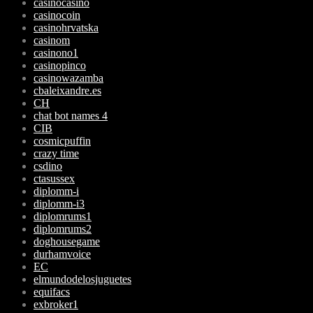
casinocasino
casinocoin
casinohrvatska
casinom
casinono1
casinopinco
casinowazamba
cbaleixandre.es
CH
chat bot names 4
CIB
cosmicpuffin
crazy time
csdino
ctasussex
diplomm-i
diplomm-i3
diplomrums1
diplomrums2
doghousegame
durhamvoice
EC
elmundodelosjuguetes
equifacs
exbroker1