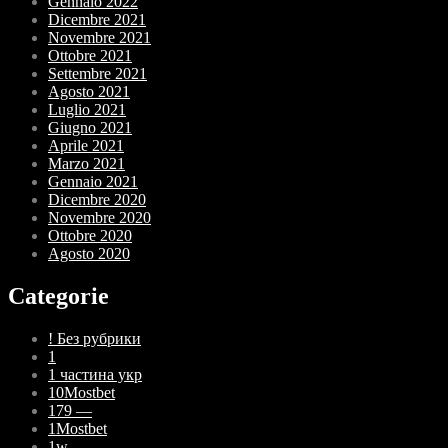
Gennaio 2022
Dicembre 2021
Novembre 2021
Ottobre 2021
Settembre 2021
Agosto 2021
Luglio 2021
Giugno 2021
Aprile 2021
Marzo 2021
Gennaio 2021
Dicembre 2020
Novembre 2020
Ottobre 2020
Agosto 2020
Categorie
! Без рубрики
1
1 частина укр
10Mostbet
179 —
1Mostbet
1w