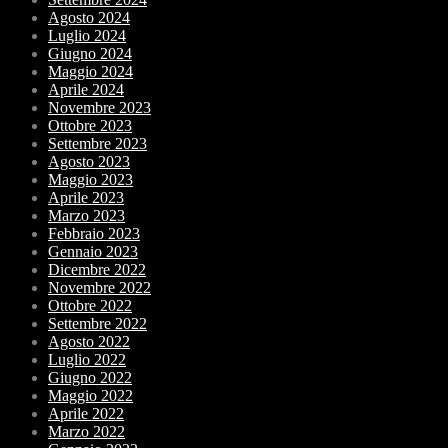
Agosto 2024
Luglio 2024
Giugno 2024
Maggio 2024
Aprile 2024
Novembre 2023
Ottobre 2023
Settembre 2023
Agosto 2023
Maggio 2023
Aprile 2023
Marzo 2023
Febbraio 2023
Gennaio 2023
Dicembre 2022
Novembre 2022
Ottobre 2022
Settembre 2022
Agosto 2022
Luglio 2022
Giugno 2022
Maggio 2022
Aprile 2022
Marzo 2022