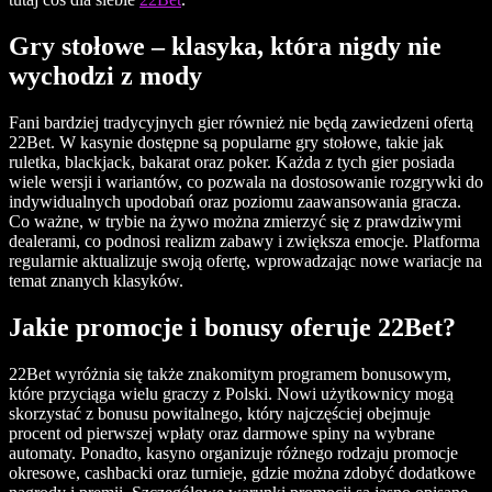
Gry stołowe – klasyka, która nigdy nie
wychodzi z mody
Fani bardziej tradycyjnych gier również nie będą zawiedzeni ofertą
22Bet. W kasynie dostępne są popularne gry stołowe, takie jak
ruletka, blackjack, bakarat oraz poker. Każda z tych gier posiada
wiele wersji i wariantów, co pozwala na dostosowanie rozgrywki do
indywidualnych upodobań oraz poziomu zaawansowania gracza.
Co ważne, w trybie na żywo można zmierzyć się z prawdziwymi
dealerami, co podnosi realizm zabawy i zwiększa emocje. Platforma
regularnie aktualizuje swoją ofertę, wprowadzając nowe wariacje na
temat znanych klasyków.
Jakie promocje i bonusy oferuje 22Bet?
22Bet wyróżnia się także znakomitym programem bonusowym,
które przyciąga wielu graczy z Polski. Nowi użytkownicy mogą
skorzystać z bonusu powitalnego, który najczęściej obejmuje
procent od pierwszej wpłaty oraz darmowe spiny na wybrane
automaty. Ponadto, kasyno organizuje różnego rodzaju promocje
okresowe, cashbacki oraz turnieje, gdzie można zdobyć dodatkowe