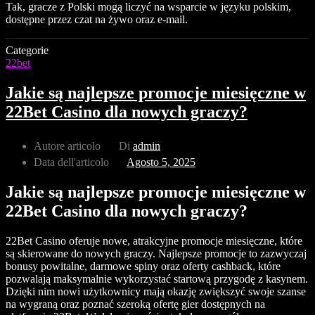
Tak, gracze z Polski mogą liczyć na wsparcie w języku polskim,
dostępne przez czat na żywo oraz e-mail.
Categorie
22bet
Jakie są najlepsze promocje miesięczne w
22Bet Casino dla nowych graczy?
Autore articolo
Di
admin
Data dell'articolo
Agosto 5, 2025
Jakie są najlepsze promocje miesięczne w
22Bet Casino dla nowych graczy?
22Bet Casino oferuje nowe, atrakcyjne promocje miesięczne, które
są skierowane do nowych graczy. Najlepsze promocje to zazwyczaj
bonusy powitalne, darmowe spiny oraz oferty cashback, które
pozwalają maksymalnie wykorzystać startową przygodę z kasynem.
Dzięki nim nowi użytkownicy mają okazję zwiększyć swoje szanse
na wygraną oraz poznać szeroką ofertę gier dostępnych na