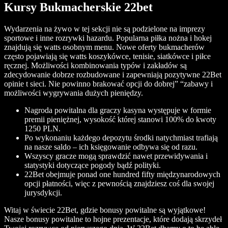
Kursy Bukmacherskie 22bet
Wydarzenia na żywo w tej sekcji nie są podzielone na imprezy
sportowe i inne rozrywki hazardu. Popularna piłka nożna i hokej
znajdują się watts osobnym menu. Nowe oferty bukmacherów
często pojawiają się watts koszykówce, tenisie, siatkówce i piłce
ręcznej. Możliwości kombinowania typów i zakładów są
zdecydowanie dobrze rozbudowane i zapewniają pozytywne 22Bet
opinie t sieci. Nie powinno brakować opcji do dobrej” “zabawy i
możliwości wygrywania dużych pieniędzy.
Nagroda powitalna dla graczy kasyna występuje w formie
premii pieniężnej, wysokość której stanowi 100% do kwoty
1250 PLN.
Po wykonaniu każdego depozytu środki natychmiast trafiają
na nasze saldo – ich księgowanie odbywa się od razu.
Wszyscy gracze mogą sprawdzić nawet przewidywania i
statystyki dotyczące pogody bądź polityki.
22Bet obejmuje ponad one hundred fifty międzynarodowych
opcji płatności, więc z pewnością znajdziesz coś dla swojej
jurysdykcji.
Witaj w świecie 22Bet, gdzie bonusy powitalne są wyjątkowe!
Nasze bonusy powitalne to hojne prezentacje, które dodają skrzydeł