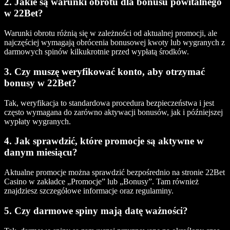
2. Jakie są warunki obrotu dla bonusu powitalnego
w 22Bet?
Warunki obrotu różnią się w zależności od aktualnej promocji, ale
najczęściej wymagają obrócenia bonusowej kwoty lub wygranych z
darmowych spinów kilkukrotnie przed wypłatą środków.
3. Czy muszę weryfikować konto, aby otrzymać
bonusy w 22Bet?
Tak, weryfikacja to standardowa procedura bezpieczeństwa i jest
często wymagana do zarówno aktywacji bonusów, jak i późniejszej
wypłaty wygranych.
4. Jak sprawdzić, które promocje są aktywne w
danym miesiącu?
Aktualne promocje można sprawdzić bezpośrednio na stronie 22Bet
Casino w zakładce „Promocje” lub „Bonusy”. Tam również
znajdziesz szczegółowe informacje oraz regulaminy.
5. Czy darmowe spiny mają datę ważności?