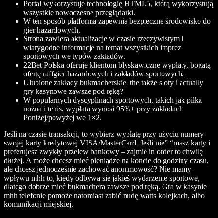
Portal wykorzystuje technologię HTML5, którą wykorzystują
wszystkie nowoczesne przeglądarki.
W ten sposób platforma zapewnia bezpieczne środowisko do
gier hazardowych.
Strona zawiera aktualizacje w czasie rzeczywistym i
wiarygodne informacje na temat wszystkich imprez
sportowych we typów zakładów.
22Bet Polska oferuje klientom błyskawiczne wypłaty, bogatą
ofertę raffgier hazardowych i zakładów sportowych.
Ulubione zakłady bukmacherskie, the także sloty i actually
gry kasynowe zawsze pod ręką?
W popularnych dyscyplinach sportowych, takich jak piłka
nożna i tenis, wypłata wynosi 95%+ przy zakładach
Poniżej/powyżej we 1×2.
Jeśli na czasie transakcji, to wybierz wypłatę przy użyciu numery
swojej karty kredytowej VISA/MasterCard. Jeśli nie” “masz karty i
preferujesz zwykły przelew bankowy – zajmie in order to chwilę
dłużej. A może chcesz mieć pieniądze na koncie do godziny czasu,
ale chcesz jednocześnie zachować anonimowość? Nie mamy
wpływu mhh to, kiedy odbywa się jakieś wydarzenie sportowe,
dlatego dobrze mieć bukmachera zawsze pod ręką. Gra w kasynie
mhh telefonie pomoże natomiast zabić nudę watts kolejkach, albo
komunikacji miejskiej.