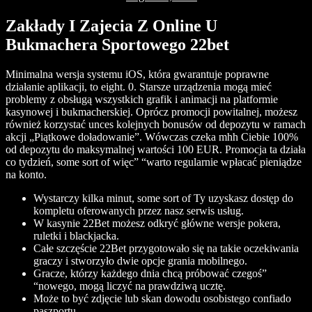
Zakłady I Zajecia Z Online U
Bukmachera Sportowego 22bet
Minimalna wersja systemu iOS, która gwarantuje poprawne
działanie aplikacji, to eight. 0. Starsze urządzenia mogą mieć
problemy z obsługą wszystkich grafik i animacji na platformie
kasynowej i bukmacherskiej. Oprócz promocji powitalnej, możesz
również korzystać unces kolejnych bonusów od depozytu w ramach
akcji „Piątkowe doładowanie”. Wówczas czeka mhh Ciebie 100%
od depozytu do maksymalnej wartości 100 EUR. Promocja ta działa
co tydzień, some sort of więc” “warto regularnie wpłacać pieniądze
na konto.
Wystarczy kilka minut, some sort of Ty uzyskasz dostęp do
kompletu oferowanych przez nasz serwis usług.
W kasynie 22Bet możesz odkryć główne wersje pokera,
ruletki i blackjacka.
Całe szczęście 22Bet przygotowało się na takie oczekiwania
graczy i stworzyło dwie opcje grania mobilnego.
Gracze, którzy każdego dnia chcą próbować czegoś”
“nowego, mogą liczyć na prawdziwą ucztę.
Może to być zdjęcie lub skan dowodu osobistego confiado
paszportu.