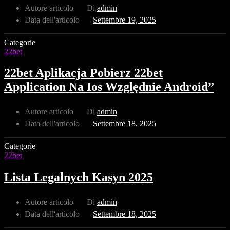
Autore articolo
Di
admin
Data dell'articolo
Settembre 19, 2025
Categorie
22bet
22bet Aplikacja Pobierz 22bet
Application Na Ios Względnie Android”
Autore articolo
Di
admin
Data dell'articolo
Settembre 18, 2025
Categorie
22bet
Lista Legalnych Kasyn 2025
Autore articolo
Di
admin
Data dell'articolo
Settembre 18, 2025