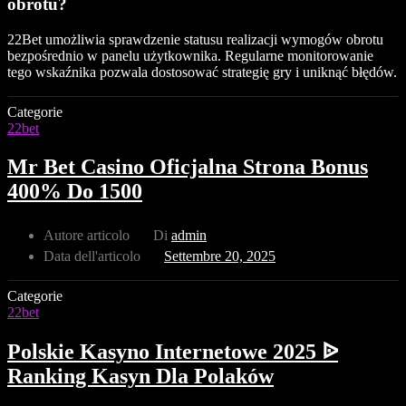
obrotu?
22Bet umożliwia sprawdzenie statusu realizacji wymogów obrotu
bezpośrednio w panelu użytkownika. Regularne monitorowanie
tego wskaźnika pozwala dostosować strategię gry i uniknąć błędów.
Categorie
22bet
Mr Bet Casino Oficjalna Strona Bonus
400% Do 1500
Autore articolo
Di
admin
Data dell'articolo
Settembre 20, 2025
Categorie
22bet
Polskie Kasyno Internetowe 2025 ᐉ
Ranking Kasyn Dla Polaków