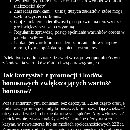
Wybieraj gry, które liczą się w 100% do wymogów obrotu
(najczęściej sloty).
Zarządzaj stawkami – unikaj dużych zakładów, które mogą
szybko wyczerpać bonus.
Graj z umiarem i cierpliwością, co pozwoli na dłuższy czas
gry i większe szanse na wygraną.
Regularnie sprawdzaj postęp spełniania warunków obrotu w
panelu użytkownika.
Unikaj gier z niskim procentem zaliczania do wymogów
obrotu, by nie opóźniać spełnienia warunków.
Dzięki tym zasadom znacznie zwiększasz prawdopodobieństwo
zakończenia warunków obrotu i wypłaty wygranych.
Jak korzystać z promocji i kodów
bonusowych zwiększających wartość
bonusów?
Poza standardowymi bonusami bez depozytu, 22Bet często oferuje
dodatkowe promocje i kody bonusowe, które pozwalają zwiększyć
otrzymaną kwotę lub liczbę darmowych spinów. Aby wykorzystać
je efektywnie, zawsze należy śledzić aktualne oferty na stronie
kasyna, w newsletterze lub na mediach społecznościowych 22Bet.
Wprowadzenie kodu bonusowego podczas rejestracji lub aktywacji