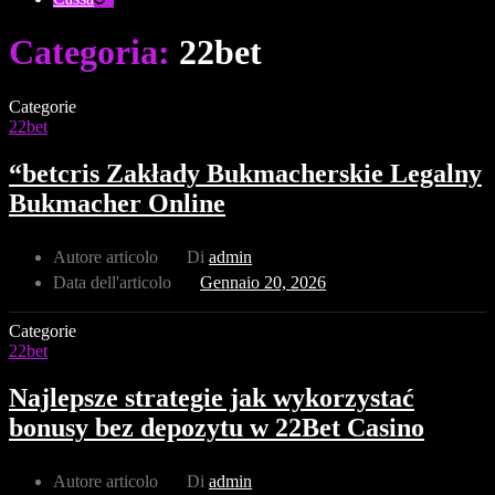
Categoria:
22bet
Categorie
22bet
“betcris Zakłady Bukmacherskie Legalny
Bukmacher Online
Autore articolo
Di
admin
Data dell'articolo
Gennaio 20, 2026
Categorie
22bet
Najlepsze strategie jak wykorzystać
bonusy bez depozytu w 22Bet Casino
Autore articolo
Di
admin