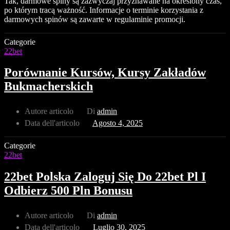
Tak, darmowe spiny są zazwyczaj przyznawane na określony czas,
po którym tracą ważność. Informacje o terminie korzystania z
darmowych spinów są zawarte w regulaminie promocji.
Categorie
22bet
Porównanie Kursów, Kursy Zakładów
Bukmacherskich
Autore articolo
Di
admin
Data dell'articolo
Agosto 4, 2025
Categorie
22bet
22bet Polska Zaloguj Się Do 22bet Pl I
Odbierz 500 Pln Bonusu
Autore articolo
Di
admin
Data dell'articolo
Luglio 30, 2025