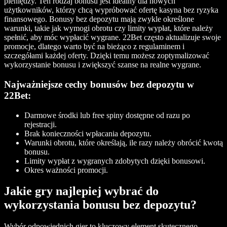
pieniędzy. Ten rodzaj bonusu jest idealny dla nowych
użytkowników, którzy chcą wypróbować ofertę kasyna bez ryzyka
finansowego. Bonusy bez depozytu mają zwykle określone
warunki, takie jak wymogi obrotu czy limity wypłat, które należy
spełnić, aby móc wypłacić wygrane. 22Bet często aktualizuje swoje
promocje, dlatego warto być na bieżąco z regulaminem i
szczegółami każdej oferty. Dzięki temu możesz zoptymalizować
wykorzystanie bonusu i zwiększyć szanse na realne wygrane.
Najważniejsze cechy bonusów bez depozytu w
22Bet:
Darmowe środki lub free spiny dostępne od razu po
rejestracji.
Brak konieczności wpłacania depozytu.
Warunki obrotu, które określają, ile razy należy obrócić kwotą
bonusu.
Limity wypłat z wygranych zdobytych dzięki bonusowi.
Okres ważności promocji.
Jakie gry najlepiej wybrać do
wykorzystania bonusu bez depozytu?
Wybór odpowiednich gier to kluczowy element skutecznego