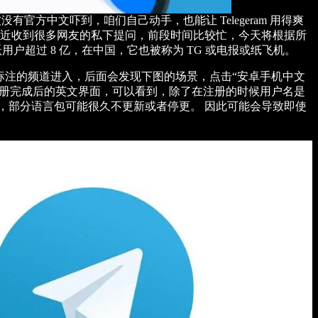
被没有官方中文吓到，咱们自己动手，也能让 Telegeram 用得爽
最近收到很多网友的私下提问，前段时间比较忙，今天将根据所
跃用户超过 8 亿，在中国，它也被称为 TG 或电报或纸飞机。
选择红框标注的频道进入，后面会发现下图的场景，点击“安卓手机中文
X的注册完成后的英文界面，可以看到，除了在注册的时候用户名是
，部分语言包可能很久不更新或者停更。 因此可能会导致即使