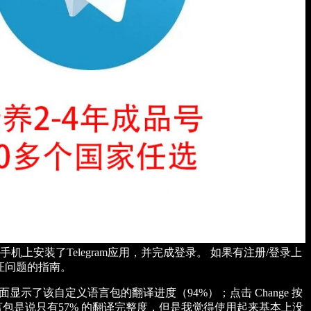
机上安装了Telegram应用，并完成登录。 如果有注册/登录上
验证问题的指南。
窗，上面显示了该自定义语言包的翻译进度（94%）；点击 Change 按
言包是说只有57% 的翻译完整度，但是我觉得使用起来基本上没