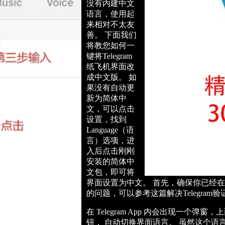
没有内建中文
语言，使用起
来相对不太友
善。 下面我们
将教您如何一
键将Telegram
纸飞机界面改
成中文版。 如
果没有自动更
新为简体中
文，可以点击
设置，找到
Language（语
言）选项，进
入后点击刚刚
安装的简体中
文包，即可将
界面设置为中文。 首先，确保你已经在手
的问题，可以参考这篇解决Telegram
在 Telegram App 内会出现一个弹
钮， 自动切换界面语言。 虽然这个语