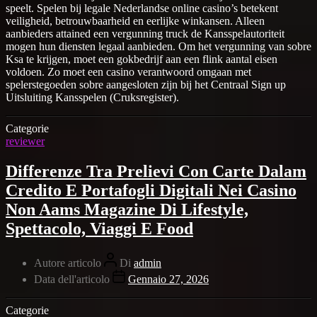
speelt. Spelen bij legale Nederlandse online casino’s betekent
veiligheid, betrouwbaarheid en eerlijke winkansen. Alleen
aanbieders attained een vergunning truck de Kansspelautoriteit
mogen hun diensten legaal aanbieden. Om het vergunning van sobre
Ksa te krijgen, moet een gokbedrijf aan een flink aantal eisen
voldoen. Zo moet een casino verantwoord omgaan met
spelerstegoeden sobre aangesloten zijn bij het Centraal Sign up
Uitsluiting Kansspelen (Cruksregister).
Categorie
reviewer
Differenze Tra Prelievi Con Carte Dalam
Credito E Portafogli Digitali Nei Casino
Non Aams Magazine Di Lifestyle,
Spettacolo, Viaggi E Food
Autore articolo
Di
admin
Data dell'articolo
Gennaio 27, 2026
Categorie