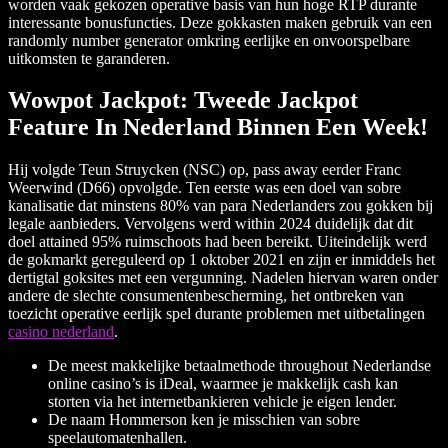
worden vaak gekozen operative basis van hun hoge RTP durante
interessante bonusfuncties. Deze gokkasten maken gebruik van een
randomly number generator omkring eerlijke en onvoorspelbare
uitkomsten te garanderen.
Wowpot Jackpot: Tweede Jackpot
Feature In Nederland Binnen Een Week!
Hij volgde Teun Struycken (NSC) op, pass away eerder Franc
Weerwind (D66) opvolgde. Ten eerste was een doel van sobre
kanalisatie dat minstens 80% van para Nederlanders zou gokken bij
legale aanbieders. Vervolgens werd within 2024 duidelijk dat dit
doel attained 95% ruimschoots had been bereikt. Uiteindelijk werd
de gokmarkt gereguleerd op 1 oktober 2021 en zijn er inmiddels het
dertigtal goksites met een vergunning. Nadelen hiervan waren onder
andere de slechte consumentenbescherming, het ontbreken van
toezicht operative eerlijk spel durante problemen met uitbetalingen
casino nederland
.
De meest makkelijke betaalmethode throughout Nederlandse
online casino’s is iDeal, waarmee je makkelijk cash kan
storten via het internetbankieren vehicle je eigen lender.
De naam Hommerson ken je misschien van sobre
speelautomatenhallen.