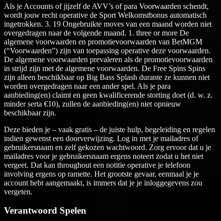
Als je Accounts of jijzelf de AVV’s of para Voorwaarden schendt,
wordt jouw recht operative de Sport Welkomstbonus automatisch
ingetrokken. 3. 19 Ongebruikte moves van een maand worden niet
overgedragen naar de volgende maand. 1. three or more De
algemene voorwaarden en promotievoorwaarden van BetMGM
(“Voorwaarden”) zijn van toepassing operative deze voorwaarden.
De algemene voorwaarden prevaleren als de promotievoorwaarden
in strijd zijn met de algemene voorwaarden. De Free Spins Spins
zijn alleen beschikbaar op Big Bass Splash durante ze kunnen niet
worden overgedragen naar een ander spel. Als je para
aanbieding(en) claimt en geen kwalificerende storting doet (d. w. z.
minder serta €10), zullen de aanbieding(en) niet opnieuw
beschikbaar zijn.
Deze bieden je – vaak gratis – de juiste hulp, begeleiding en regelen
indien gewenst een doorverwijzing. Log in met je mailadres of
gebruikersnaam en zelf gekozen wachtwoord. Zorg ervoor dat u je
mailadres voor je gebruikersnaam ergens noteert zodat u het niet
vergeet. Dat kan throughout een notitie operative je telefoon
involving ergens op ramette. Het grootste gevaar, eenmaal je je
account hebt aangemaakt, is immers dat je je inloggegevens zou
vergeten.
Verantwoord Spelen