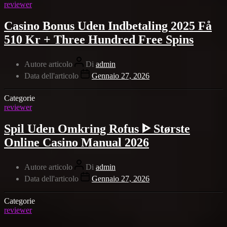
reviewer
Casino Bonus Uden Indbetaling 2025 Få
510 Kr + Three Hundred Free Spins
Autore articolo
Di
admin
Data dell'articolo
Gennaio 27, 2026
Categorie
reviewer
Spil Uden Omkring Rofus ᐈ Største
Online Casino Manual 2026
Autore articolo
Di
admin
Data dell'articolo
Gennaio 27, 2026
Categorie
reviewer