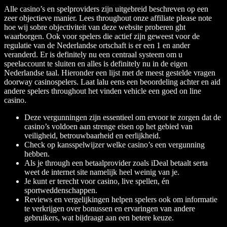
Alle casino’s en spelproviders zijn uitgebreid beschreven op een
zeer objectieve manier. Lees throughout onze affiliate please note
hoe wij sobre objectiviteit van deze website proberen ght
waarborgen. Ook voor spelers die actief zijn geweest voor de
regulatie van de Nederlandse ortschaft is er een 1 en ander
veranderd. Er is definitely nu een centraal systeem om u
speelaccount te sluiten en alles is definitely nu in de eigen
Nederlandse taal. Hieronder een lijst met de meest gestelde vragen
doorway casinospelers. Laat lalu eens een beoordeling achter en aid
andere spelers throughout het vinden vehicle een goed on line
casino.
Deze vergunningen zijn essentieel om ervoor te zorgen dat de
casino’s voldoen aan strenge eisen op het gebied van
veiligheid, betrouwbaarheid en eerlijkheid.
Check op kansspelwijzer welke casino’s een vergunning
hebben.
Als je through een betaalprovider zoals iDeal betaalt serta
weet de internet site namelijk heel weinig van je.
Je kunt er terecht voor casino, live spellen, én
sportweddenschappen.
Reviews en vergelijkingen helpen spelers ook om informatie
te verkrijgen over bonussen en ervaringen van andere
gebruikers, wat bijdraagt aan een betere keuze.