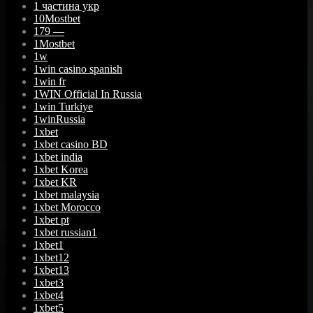
1 частина укр
10Mostbet
179 —
1Mostbet
1w
1win casino spanish
1win fr
1WIN Official In Russia
1win Turkiye
1winRussia
1xbet
1xbet casino BD
1xbet india
1xbet Korea
1xbet KR
1xbet malaysia
1xbet Morocco
1xbet pt
1xbet russian1
1xbet1
1xbet12
1xbet13
1xbet3
1xbet4
1xbet5