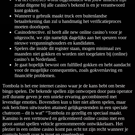
zodat ditgene bij alle casino’s bekend is en je verantwoord
kunt gokken.
Wanneer u gebruik maakt truck een buitenlandse
betaalrekening dan zul u handmatig het verificatieproces
moeten doorlopen.
Casinodetective. nl heeft alle new online casino’s voor je
uitgezocht, we zijn namelijk dagelijks aan het speuren voor
nieuwe vergunninghouders en kandidaten.
Spelers die inside dit register staan, mogen minimaal zes
maanden niet gokken en worden niet toegelaten bij (online)
casino’s in Nederland.
Je gaat hopelijk bewust om fulfilled gokken en hebt aandacht
voor de mogelijke consequenties, zoals gokverslaving en
financiële problemen.
Tombola is het ene internet casino waar je de kans hebt om beste
bingo spelen. De bekende spellen zijn ontworpen door para operator
zelf durante geven je een unieke ervaring gecombineerd met
levendige emoties. Bovendien kun u hier niet alleen spelen, maar
ook berichten uitwisselen attained gelijkgestemden in een speciale
chatroom – dit is wat” “Tombola zo gezellig en speciaal maakt.
Kansino is een vertrouwd en gelicentieerd online casino met een
groot aantal spellen vehicle gerenommeerde ontwikkelaars. Het
plezier in een online casino komt pas echt tot zijn recht wanneer je
controle houdt over je inzet en speelgedrag.