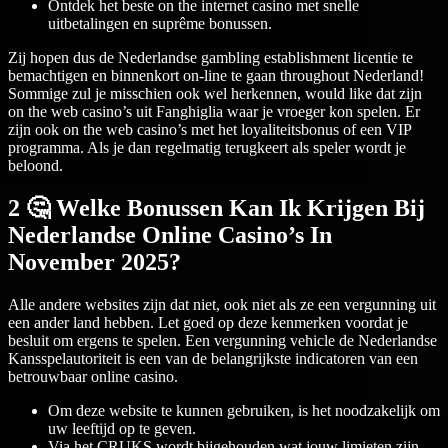
Ontdek het beste on the internet casino met snelle
uitbetalingen en suprême bonussen.
Zij hopen dus de Nederlandse gambling establishment licentie te
bemachtigen en binnenkort on-line te gaan throughout Nederland!
Sommige zul je misschien ook wel herkennen, would like dat zijn
on the web casino’s uit Fanghiglia waar je vroeger kon spelen. Er
zijn ook on the web casino’s met het loyaliteitsbonus of een VIP
programma. Als je dan regelmatig terugkeert als speler wordt je
beloond.
2 🤔 Welke Bonussen Kan Ik Krijgen Bij
Nederlandse Online Casino’s In
November 2025?
Alle andere websites zijn dat niet, ook niet als ze een vergunning uit
een ander land hebben. Let goed op deze kenmerken voordat je
besluit om ergens te spelen. Een vergunning vehicle de Nederlandse
Kansspelautoriteit is een van de belangrijkste indicatoren van een
betrouwbaar online casino.
Om deze website te kunnen gebruiken, is het noodzakelijk om
uw leeftijd op te geven.
Via het CRUKS wordt bijgehouden wat jouw limieten zijn