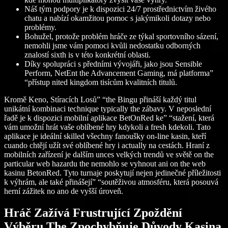
Náš tým podpory je k dispozici 24/7 prostřednictvím živého
chatu a nabízí okamžitou pomoc s jakýmikoli dotazy nebo
problémy.
Bohužel, protože problém hráče ze týkal sportovního sázení,
nemohli jsme vám pomoci kvůli nedostatku odborných
znalostí sixth is v této konkrétní oblasti.
Díky spolupráci s předními vývojáři, jako jsou Sensible
Perform, NetEnt the Advancement Gaming, má platforma”
“přístup nited kingdom tisícům kvalitních titulů.
Kromě Keno, Stíracích Losů” “the Bingu přináší každý titul
unikátní kombinaci technique typically the zábavy. V neposlední
řadě je k dispozici mobilní aplikace BetOnRed ke” “stažení, která
vám umožní hrát vaše oblíbené hry kdykoli a fresh kdekoli. Tato
aplikace je ideální skilled všechny fanoušky on-line kasin, kteří
cuando chtějí užít své oblíbené hry i actually na cestách. Hraní z
mobilních zařízení je dalším unces velkých trendů ve světě on the
particular web hazardu the nemohlo se vyhnout ani on the web
kasinu BetonRed. Tyto turnaje poskytují nejen jedinečné příležitosti
k výhrám, ale také přinášejí” “soutěživou atmosféru, která posouvá
herní zážitek no ano de vyšší úroveň.
Hráč Zažívá Frustrující Zpoždění
Výběru The Zpochybňuje Důvody Kasina