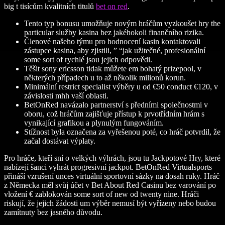
big t tisícům kvalitních titulů
bet on red
.
Tento typ bonusu umožňuje novým hráčům vyzkoušet hry the
particular služby kasina bez jakéhokoli finančního rizika.
Členové našeho týmu pro hodnocení kasin kontaktovali
zástupce kasina, aby zjistili, ” “jak užitečné, profesionální
some sort of rychlé jsou jejich odpovědi.
Těšit sony ericsson tidak můžete em bohatý prizepool, v
některých případech u to až několik milionů korun.
Minimální restrict specialist výběry u od €50 conduct €120, v
závislosti mhh vaší oblasti.
BetOnRed navázalo partnerství s předními společnostmi v
oboru, což hráčům zajišťuje přístup k prvotřídním hrám s
vynikající grafikou a plynulým fungováním.
Stížnost byla označena za vyřešenou poté, co hráč potvrdil, že
začal dostávat výplaty.
Pro hráče, kteří sní o velkých výhrách, jsou tu Jackpotové Hry, které
nabízejí šanci vyhrát progresivní jackpot. BetOnRed Virtualsports
přináší vzrušení unces virtuální sportovní sázky na dosah ruky. Hráč
z Německa měl svůj účet v Bet About Red Casinu bez varování po
vložení € zablokován some sort of new od twenty nine. Hráči
riskují, že jejich žádosti um výběr nemusí být vyřízeny nebo budou
zamítnuty bez jasného důvodu.