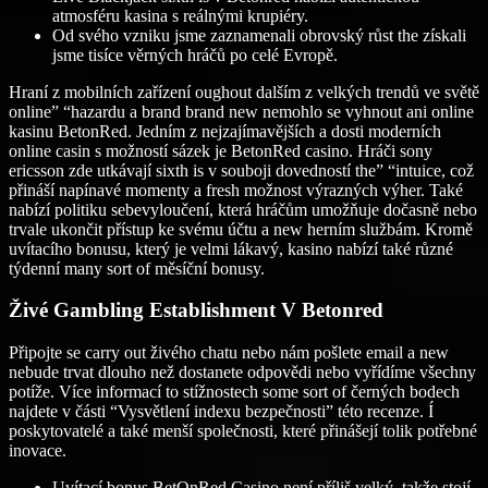
atmosféru kasina s reálnými krupiéry.
Od svého vzniku jsme zaznamenali obrovský růst the získali
jsme tisíce věrných hráčů po celé Evropě.
Hraní z mobilních zařízení oughout dalším z velkých trendů ve světě
online” “hazardu a brand brand new nemohlo se vyhnout ani online
kasinu BetonRed. Jedním z nejzajímavějších a dosti moderních
online casin s možností sázek je BetonRed casino. Hráči sony
ericsson zde utkávají sixth is v souboji dovedností the” “intuice, což
přináší napínavé momenty a fresh možnost výrazných výher. Také
nabízí politiku sebevyloučení, která hráčům umožňuje dočasně nebo
trvale ukončit přístup ke svému účtu a new herním službám. Kromě
uvítacího bonusu, který je velmi lákavý, kasino nabízí také různé
týdenní many sort of měsíční bonusy.
Živé Gambling Establishment V Betonred
Připojte se carry out živého chatu nebo nám pošlete email a new
nebude trvat dlouho než dostanete odpovědi nebo vyřídíme všechny
potíže. Více informací to stížnostech some sort of černých bodech
najdete v části “Vysvětlení indexu bezpečnosti” této recenze. Í
poskytovatelé a také menší společnosti, které přinášejí tolik potřebné
inovace.
Uvítací bonus BetOnRed Casino není příliš velký, takže stojí