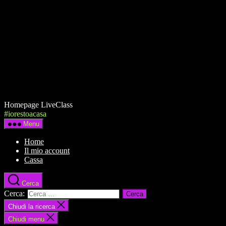
Homepage LiveClass
#iorestoacasa
Menu
Home
Il mio account
Cassa
Cerca
Cerca:
Chiudi la ricerca
Chiudi menu