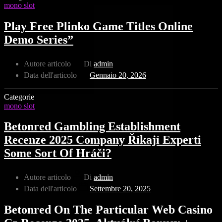
mono slot
Play Free Plinko Game Titles Online
Demo Series”
Autore articolo
Di
admin
Data dell'articolo
Gennaio 20, 2026
Categorie
mono slot
Betonred Gambling Establishment
Recenze 2025 Company Říkají Experti
Some Sort Of Hráči?
Autore articolo
Di
admin
Data dell'articolo
Settembre 20, 2025
Betonred On The Particular Web Casino