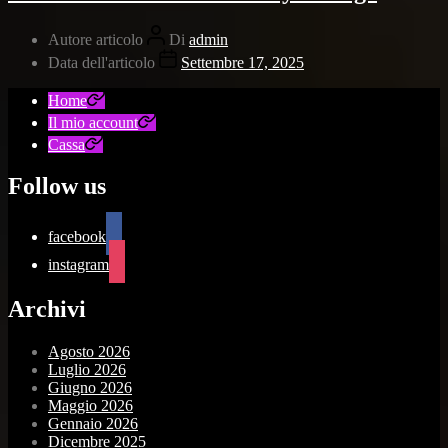
Autore articolo
Di
admin
Data dell'articolo
Settembre 17, 2025
Home
Il mio account
Cassa
Follow us
facebook
instagram
Archivi
Agosto 2026
Luglio 2026
Giugno 2026
Maggio 2026
Gennaio 2026
Dicembre 2025