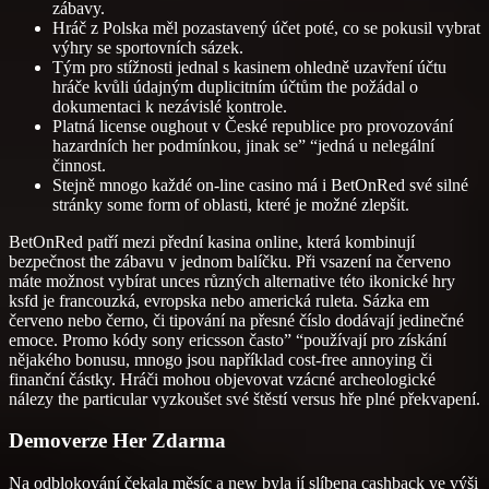
zábavy.
Hráč z Polska měl pozastavený účet poté, co se pokusil vybrat
výhry se sportovních sázek.
Tým pro stížnosti jednal s kasinem ohledně uzavření účtu
hráče kvůli údajným duplicitním účtům the požádal o
dokumentaci k nezávislé kontrole.
Platná license oughout v České republice pro provozování
hazardních her podmínkou, jinak se” “jedná u nelegální
činnost.
Stejně mnogo každé on-line casino má i BetOnRed své silné
stránky some form of oblasti, které je možné zlepšit.
BetOnRed patří mezi přední kasina online, která kombinují
bezpečnost the zábavu v jednom balíčku. Při vsazení na červeno
máte možnost vybírat unces různých alternative této ikonické hry
ksfd je francouzká, evropska nebo americká ruleta. Sázka em
červeno nebo černo, či tipování na přesné číslo dodávají jedinečné
emoce. Promo kódy sony ericsson často” “používají pro získání
nějakého bonusu, mnogo jsou například cost-free annoying či
finanční částky. Hráči mohou objevovat vzácné archeologické
nálezy the particular vyzkoušet své štěstí versus hře plné překvapení.
Demoverze Her Zdarma
Na odblokování čekala měsíc a new byla jí slíbena cashback ve výši