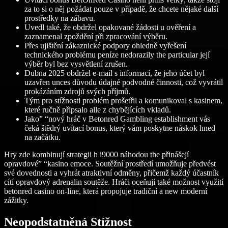
za to si o něj požádat pouze v případě, že chcete nějaké další
prostředky na zábavu.
Uvedl také, že obdržel opakované žádosti u ověření a
zaznamenal zpoždění při zpracování výběru.
Přes ujištění zákaznické podpory ohledně vyřešení
technického problému peníze nedorazily the particular její
výběr byl bez vysvětlení zrušen.
Dubna 2025 obdržel e-mail s informací, že jeho účet byl
uzavřen unces důvodu údajné podvodné činnosti, což vyvrátil
prokázáním zdrojů svých příjmů.
Tým pro stížnosti problém prošetřil a komunikoval s kasinem,
které ručně připsalo alle z chybějících vkladů.
Jako” “nový hráč v Betonred Gambling establishment vás
čeká štědrý uvítací bonus, který vám poskytne náskok hned
na začátku.
Hry zde kombinují strategii h i9000 náhodou the přinášejí
opravdové” “kasino emoce. Soutěžní prostředí umožňuje předvést
své dovednosti a vyhrát atraktivní odměny, přičemž každý účastník
cítí opravdový adrenalin soutěže. Hráči oceňují také možnost využití
betonred casino on-line, která propojuje tradiční a new moderní
zážitky.
Neopodstatněná Stížnost