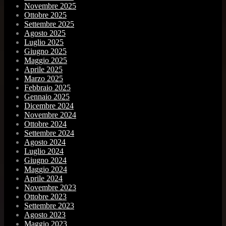
Novembre 2025
Ottobre 2025
Settembre 2025
Agosto 2025
Luglio 2025
Giugno 2025
Maggio 2025
Aprile 2025
Marzo 2025
Febbraio 2025
Gennaio 2025
Dicembre 2024
Novembre 2024
Ottobre 2024
Settembre 2024
Agosto 2024
Luglio 2024
Giugno 2024
Maggio 2024
Aprile 2024
Novembre 2023
Ottobre 2023
Settembre 2023
Agosto 2023
Maggio 2023