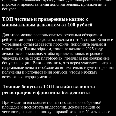
игроков и предоставления дополнительных привилегий и
бонусов.
ТОП честные и проверенные казино с
минимальным депозитом от 100 рублей
Для этого можно воспользоваться готовыми обзорами и
рейтингами или последовать советам из этой статьи. Если все
устраивает, остается завести профиль, пополнить баланс и
начать игру. Таким образом, топовые казино в 2025 году
делают все возможное, чтобы привлечь новых игроков и
удержать их на своих платформах, предлагая разнообразные
бонусы и акции. Важно помнить, что перед участием в играх
на реальные деньги необходимо внимательно изучить правила
получения и использования бонусов, чтобы избежать
возможных недоразумений.
Лучшие бонусы в ТОП онлайн казино за
регистрацию и фриспины без депозита
При желании вы можете почитать отзывы о выбранной
площадке и посмотреть видеоролик, доказывающий ее
честность, нажав на кнопку в правой колонке. Учитывая все