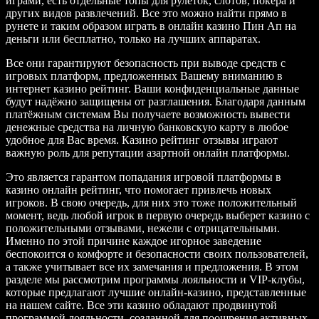
играми, есть отдельные топы для рулеток, слотов, покера и
других видов развлечений. Все это можно найти прямо в
рунете и таким образом играть в онлайн казино Пин Ап на
деньги или бесплатно, только на лучших аппаратах.
Все они гарантируют безопасность при выводе средств с
игровых платформ, предложенных Вашему вниманию в
интернет казино рейтинг. Ваши конфиденциальные данные
будут надёжно защищены от разглашения. Благодаря данным
платёжным системам Вы получаете возможность вывести
денежные средства на личную банковскую карту в любое
удобное для Вас время. Казино рейтинг отзывы играют
важную роль для репутации азартной онлайн платформы.
Это является гарантом попадания игровой платформы в
казино онлайн рейтинг, что помогает привлечь новых
игроков. В свою очередь, для них это тоже положительный
момент, ведь любой игрок в первую очередь выберет казино с
положительными отзывами, нежели с отрицательными.
Именно по этой причине каждое игорное заведение
беспокоится о комфорте и безопасности своих пользователей,
а также учитывает все их замечания и предложения. В этом
разделе мы рассмотрим программы лояльности и VIP-клубы,
которые предлагают лучшие онлайн-казино, представленные
на нашем сайте. Все эти казино обладают продвинутой
программой лояльности, созданной для поощрения активных