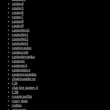
casino4
casino5
casino6
casino7
casino8
casino9
casinobest1
casinobet1
casinobet2
casinobet3
casinocasino
casinocoin
casinohrvatska
casinom
casinono1
casinopinco
casinowazamba
cbaleixandre.es
CH
chat bot names 4
CIB
cosmicpuffin
crazy time
csdino
ctasussex