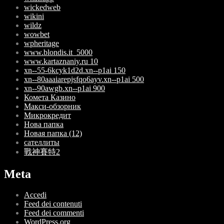
wickedweb
wikini
wildz
wowbet
wpheritage
www.blondis.it_5000
www.kartaznaniy.ru 10
xn--55-6kcyk1d2d.xn--p1ai 150
xn--80aaaiarepjsfqo6ayv.xn--p1ai 500
xn--90awgb.xn--p1ai 900
Комета Казино
Макси-обзорник
Микрокредит
Нова папка
Новая папка (12)
сателлиты
戰神賽特2
Meta
Accedi
Feed dei contenuti
Feed dei commenti
WordPress.org