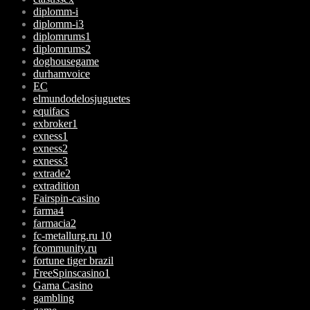
diplomm-i
diplomm-i3
diplomrums1
diplomrums2
doghousegame
durhamvoice
EC
elmundodelosjuguetes
equifacs
exbroker1
exness1
exness2
exness3
extrade2
extradition
Fairspin-casino
farma4
farmacia2
fc-metallurg.ru 10
fcommunity.ru
fortune tiger brazil
FreeSpinscasino1
Gama Casino
gambling