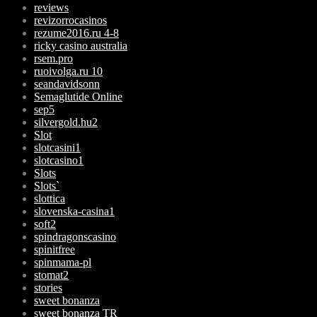
reviews
revizorrocasinos
rezume2016.ru 4-8
ricky casino australia
rsem.pro
ruoivolga.ru 10
seandavidsonn
Semaglutide Online
sep5
silvergold.hu2
Slot
slotcasini1
slotcasino1
Slots
Slots`
slottica
slovenska-casina1
soft2
spindragonscasino
spinitfree
spinmama-pl
stomat2
stories
sweet bonanza
sweet bonanza TR