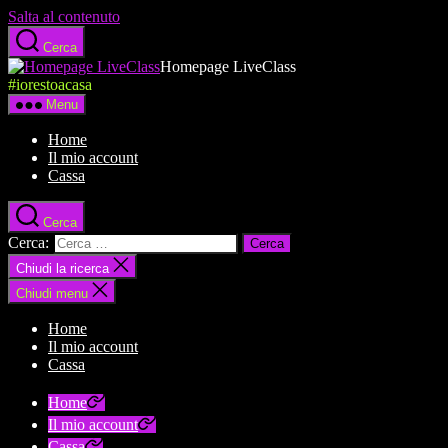
Salta al contenuto
Cerca
Homepage LiveClass
#iorestoacasa
Menu
Home
Il mio account
Cassa
Cerca
Cerca:
Chiudi la ricerca
Chiudi menu
Home
Il mio account
Cassa
Home
Il mio account
Cassa