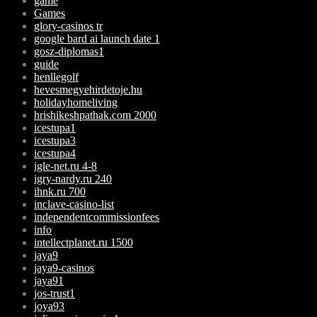
game
Games
glory-casinos tr
google bard ai launch date 1
gosz-diplomas1
guide
henllegolf
hevesmegyehirdetoje.hu
holidayhomeliving
hrishikeshpathak.com 2000
icestupa1
icestupa3
icestupa4
igle-net.ru 4-8
igry-nardy.ru 240
ihnk.ru 700
inclave-casino-list
independentcommissionfees
info
intellectplanet.ru 1500
jaya9
jaya9-casinos
jaya91
jos-trust1
joya93