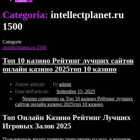
Categoria:
intellectplanet.ru
1500
Categorie
intellectplanet.ru 1500
Топ 10 казино Рейтинг лучших сайтов
онлайн казино 2025топ 10 казино
Autore articolo
Di
admin
Data dell'articolo
Settembre 15, 2025
Nessun commento
su Топ 10 казино Рейтинг лучших
сайтов онлайн казино 2025топ 10 казино
Топ Онлайн Казино Рейтинг Лучших
Игровых Залов 2025
Пользователь видит прямую трансляцию из зала, в котором