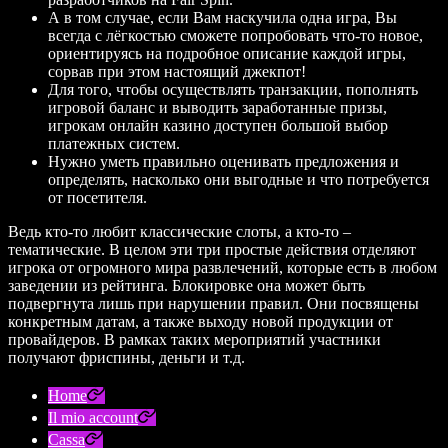
А в том случае, если Вам наскучила одна игра, Вы
всегда с лёгкостью сможете попробовать что-то новое,
ориентируясь на подробное описание каждой игры,
сорвав при этом настоящий джекпот!
Для того, чтобы осуществлять транзакции, пополнять
игровой баланс и выводить заработанные призы,
игрокам онлайн казино доступен большой выбор
платежных систем.
Нужно уметь правильно оценивать предложения и
определять, насколько они выгодные и что потребуется
от посетителя.
Ведь кто-то любит классические слоты, а кто-то –
тематические. В целом эти три простые действия отделяют
игрока от огромного мира развлечений, которые есть в любом
заведении из рейтинга. Блокировке она может быть
подвергнута лишь при нарушении правил. Они посвящены
конкретным датам, а также выходу новой продукции от
провайдеров. В рамках таких мероприятий участники
получают фриспины, деньги и т.д.
Home
Il mio account
Cassa