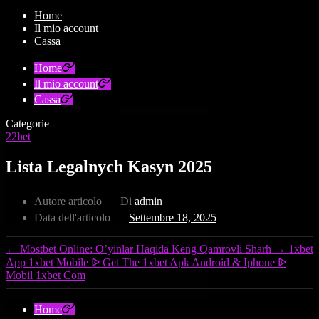
Home
Il mio account
Cassa
Home
Il mio account
Cassa
Categorie
22bet
Lista Legalnych Kasyn 2025
Autore articolo
Di
admin
Data dell'articolo
Settembre 18, 2025
←
Mostbet Online: O’yinlar Haqida Keng Qamrovli Sharh
→
1xbet
App 1xbet Mobile ᐉ Get The 1xbet Apk Android & Iphone ᐉ
Mobil 1xbet Com
Home