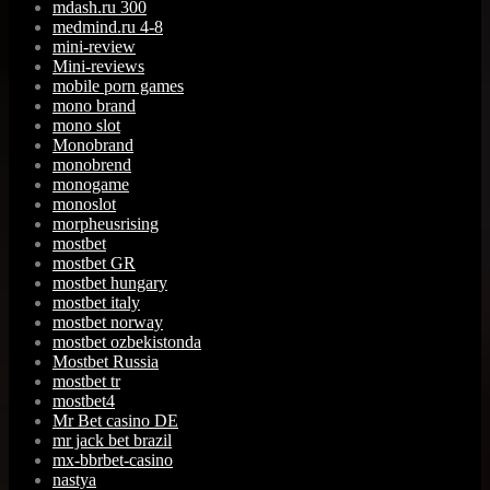
mdash.ru 300
medmind.ru 4-8
mini-review
Mini-reviews
mobile porn games
mono brand
mono slot
Monobrand
monobrend
monogame
monoslot
morpheusrising
mostbet
mostbet GR
mostbet hungary
mostbet italy
mostbet norway
mostbet ozbekistonda
Mostbet Russia
mostbet tr
mostbet4
Mr Bet casino DE
mr jack bet brazil
mx-bbrbet-casino
nastya