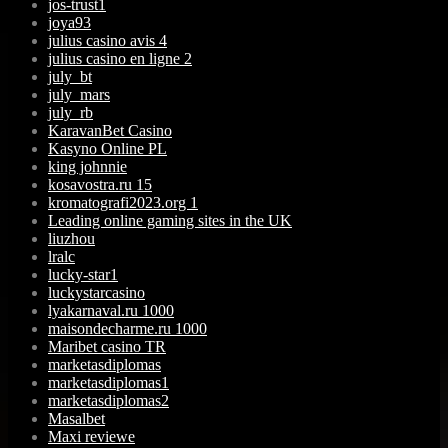
jos-trust1
joya93
julius casino avis 4
julius casino en ligne 2
july_bt
july_mars
july_rb
KaravanBet Casino
Kasyno Online PL
king johnnie
kosavostra.ru 15
kromatografi2023.org 1
Leading online gaming sites in the UK
liuzhou
lralc
lucky-star1
luckystarcasino
lyakarnaval.ru 1000
maisondecharme.ru 1000
Maribet casino TR
marketasdiplomas
marketasdiplomas1
marketasdiplomas2
Masalbet
Maxi reviewe