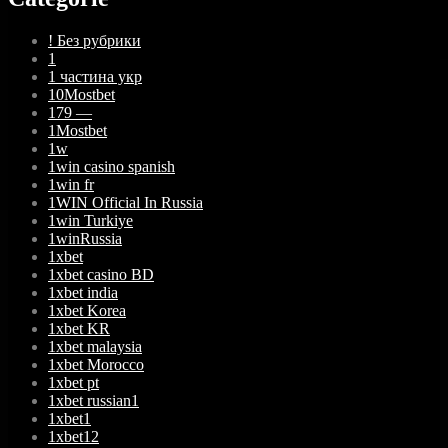
! Без рубрики
1
1 частина укр
10Mostbet
179 —
1Mostbet
1w
1win casino spanish
1win fr
1WIN Official In Russia
1win Turkiye
1winRussia
1xbet
1xbet casino BD
1xbet india
1xbet Korea
1xbet KR
1xbet malaysia
1xbet Morocco
1xbet pt
1xbet russian1
1xbet1
1xbet12