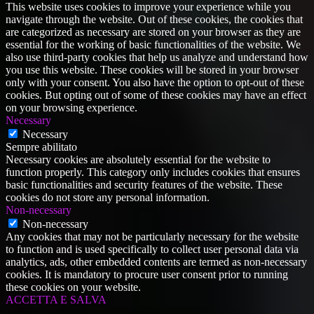
This website uses cookies to improve your experience while you
navigate through the website. Out of these cookies, the cookies that
are categorized as necessary are stored on your browser as they are
essential for the working of basic functionalities of the website. We
also use third-party cookies that help us analyze and understand how
you use this website. These cookies will be stored in your browser
only with your consent. You also have the option to opt-out of these
cookies. But opting out of some of these cookies may have an effect
on your browsing experience.
Necessary
Necessary
Sempre abilitato
Necessary cookies are absolutely essential for the website to
function properly. This category only includes cookies that ensures
basic functionalities and security features of the website. These
cookies do not store any personal information.
Non-necessary
Non-necessary
Any cookies that may not be particularly necessary for the website
to function and is used specifically to collect user personal data via
analytics, ads, other embedded contents are termed as non-necessary
cookies. It is mandatory to procure user consent prior to running
these cookies on your website.
ACCETTA E SALVA