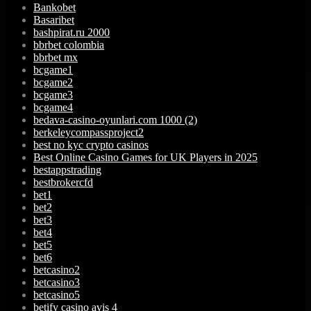
Bankobet
Basaribet
bashpirat.ru 2000
bbrbet colombia
bbrbet mx
bcgame1
bcgame2
bcgame3
bcgame4
bedava-casino-oyunlari.com 1000 (2)
berkeleycompassproject2
best no kyc crypto casinos
Best Online Casino Games for UK Players in 2025
bestappstrading
bestbrokercfd
bet1
bet2
bet3
bet4
bet5
bet6
betcasino2
betcasino3
betcasino5
betify casino avis 4