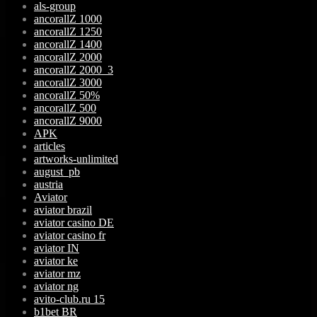
als-group
ancorallZ 1000
ancorallZ 1250
ancorallZ 1400
ancorallZ 2000
ancorallZ 2000_3
ancorallZ 3000
ancorallZ 50%
ancorallZ 500
ancorallZ 9000
APK
articles
artworks-unlimited
august_pb
austria
Aviator
aviator brazil
aviator casino DE
aviator casino fr
aviator IN
aviator ke
aviator mz
aviator ng
avito-club.ru 15
b1bet BR