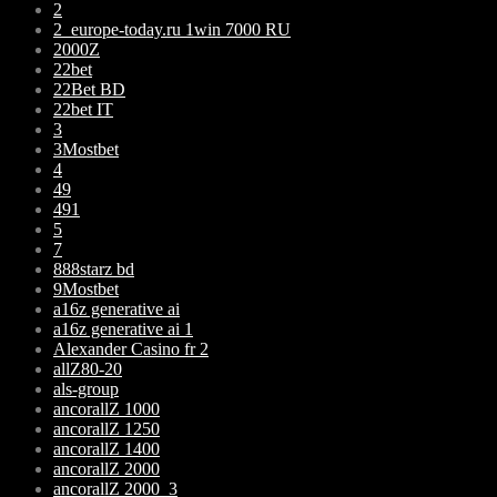
2
2_europe-today.ru 1win 7000 RU
2000Z
22bet
22Bet BD
22bet IT
3
3Mostbet
4
49
491
5
7
888starz bd
9Mostbet
a16z generative ai
a16z generative ai 1
Alexander Casino fr 2
allZ80-20
als-group
ancorallZ 1000
ancorallZ 1250
ancorallZ 1400
ancorallZ 2000
ancorallZ 2000_3