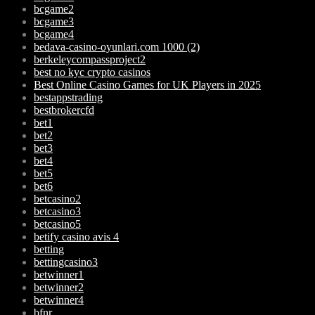
bcgame2
bcgame3
bcgame4
bedava-casino-oyunlari.com 1000 (2)
berkeleycompassproject2
best no kyc crypto casinos
Best Online Casino Games for UK Players in 2025
bestappstrading
bestbrokercfd
bet1
bet2
bet3
bet4
bet5
bet6
betcasino2
betcasino3
betcasino5
betify casino avis 4
betting
bettingcasino3
betwinner1
betwinner2
betwinner4
bfnr