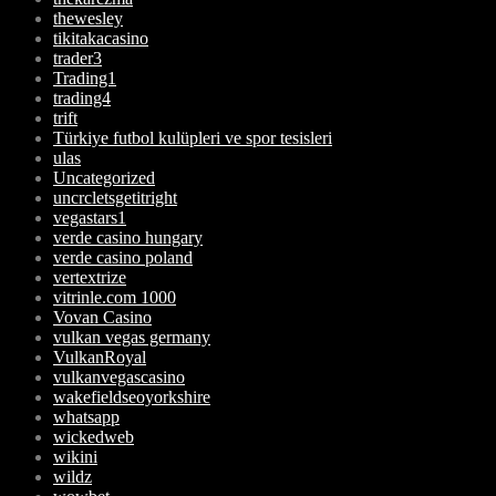
thewesley
tikitakacasino
trader3
Trading1
trading4
trift
Türkiye futbol kulüpleri ve spor tesisleri
ulas
Uncategorized
uncrcletsgetitright
vegastars1
verde casino hungary
verde casino poland
vertextrize
vitrinle.com 1000
Vovan Casino
vulkan vegas germany
VulkanRoyal
vulkanvegascasino
wakefieldseoyorkshire
whatsapp
wickedweb
wikini
wildz