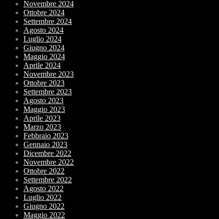
Novembre 2024
Ottobre 2024
Settembre 2024
Agosto 2024
Luglio 2024
Giugno 2024
Maggio 2024
Aprile 2024
Novembre 2023
Ottobre 2023
Settembre 2023
Agosto 2023
Maggio 2023
Aprile 2023
Marzo 2023
Febbraio 2023
Gennaio 2023
Dicembre 2022
Novembre 2022
Ottobre 2022
Settembre 2022
Agosto 2022
Luglio 2022
Giugno 2022
Maggio 2022