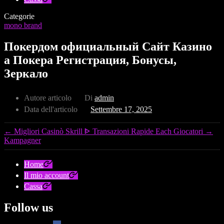
Categorie
mono brand
Покердом официальный Сайт Казино
а Покера Регистрация, Бонусы,
Зеркало
Autore articolo
Di
admin
Data dell'articolo
Settembre 17, 2025
←
Migliori Casinò Skrill ᐈ Transazioni Rapide Each Giocatori
→
Kampagner
Home
Il mio account
Cassa
Follow us