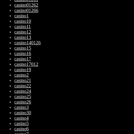
casino01262
casino01266
casino1
casino10
casino11
casino12
casino13
casino140126
casino15
casino16
casino17
casino17012
casino19
casino2
casino21
casino22
casino24
casino25
casino26
casino3
casino30
casino4
casino5
casino6