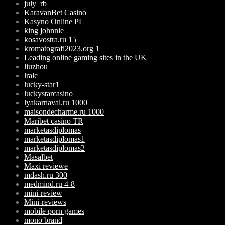
july_rb
KaravanBet Casino
Kasyno Online PL
king johnnie
kosavostra.ru 15
kromatografi2023.org 1
Leading online gaming sites in the UK
liuzhou
lralc
lucky-star1
luckystarcasino
lyakarnaval.ru 1000
maisondecharme.ru 1000
Maribet casino TR
marketasdiplomas
marketasdiplomas1
marketasdiplomas2
Masalbet
Maxi reviewe
mdash.ru 300
medmind.ru 4-8
mini-review
Mini-reviews
mobile porn games
mono brand