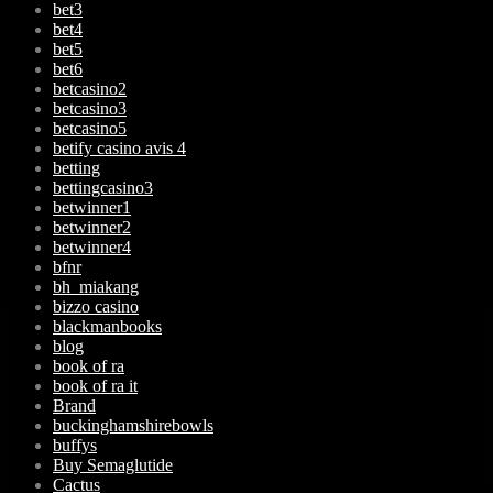
bet3
bet4
bet5
bet6
betcasino2
betcasino3
betcasino5
betify casino avis 4
betting
bettingcasino3
betwinner1
betwinner2
betwinner4
bfnr
bh_miakang
bizzo casino
blackmanbooks
blog
book of ra
book of ra it
Brand
buckinghamshirebowls
buffys
Buy Semaglutide
Cactus