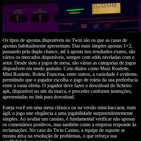
Os tipos de apostas disponíveis no Twin são os que as casas de
apostas habitualmente apresentam. Das mais simples apostas 1×2,
passando pela dupla chance, até à aposta nos resultados exatos, são
vários os mercados disponíveis, sempre com odds niveladas com o
setor. Desde slots a jogos de mesa, são várias as categorias de jogos
disponíveis em modo gratuito. Com títulos como Maxi Roulette,
Mini Roulette, Roleta Francesa, entre outros, a variedade é evidente,
permitindo que o jogador escolha o jogo de roleta da sua preferência
entre a vasta oferta. O jogador deve fazer o download do ficheiro
apk, disponível no site da marca, e proceder conforme instruções,
apresentadas no link para download.
Esteja você em uma mesa clássica ou na versão mini-baccarat, mais
ágil, o jogo une elegância a uma jogabilidade surpreendentemente
simples. Ao avaliar um cassino, é fundamental verificar não apenas
os comentários positivos, mas também como a empresa responde às
reclamações. No caso do Twin Casino, a equipe de suporte se
mostra ativa na resolução de problemas, o que reforça sua