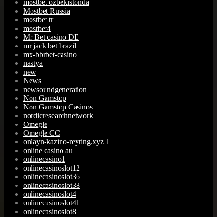
mostbet ozbekistonda
Mostbet Russia
mostbet tr
mostbet4
Mr Bet casino DE
mr jack bet brazil
mx-bbrbet-casino
nastya
new
News
newsoundgeneration
Non Gamstop
Non Gamstop Casinos
nordicresearchnetwork
Omegle
Omegle CC
onlayn-kazino-reyting.xyz 1
online casino au
onlinecasino1
onlinecasinoslot12
onlinecasinoslot36
onlinecasinoslot38
onlinecasinoslot4
onlinecasinoslot41
onlinecasinoslot8