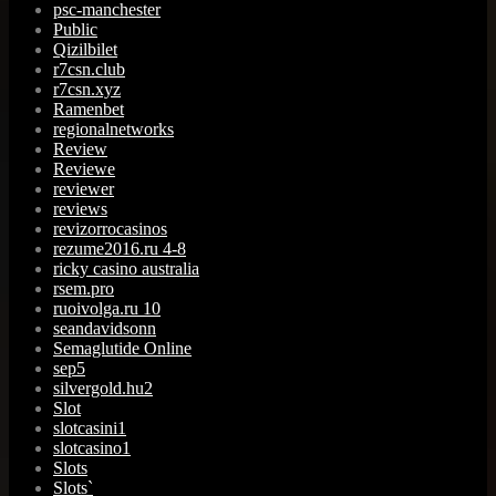
psc-manchester
Public
Qizilbilet
r7csn.club
r7csn.xyz
Ramenbet
regionalnetworks
Review
Reviewe
reviewer
reviews
revizorrocasinos
rezume2016.ru 4-8
ricky casino australia
rsem.pro
ruoivolga.ru 10
seandavidsonn
Semaglutide Online
sep5
silvergold.hu2
Slot
slotcasini1
slotcasino1
Slots
Slots`