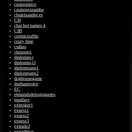
casinopinco
casinowazamba
cbaleixandre.es
CH
chat bot names 4
CIB
cosmicpuffin
crazy time
csdino
ctasussex
diplomm-i
diplomm-i3
diplomrums1
diplomrums2
doghousegame
durhamvoice
EC
elmundodelosjuguetes
equifacs
exbroker1
exness1
exness2
exness3
extrade2
extradition