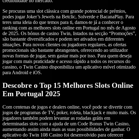
credibilidade no mercado.
Se procuras uma slot clássica com grande potencial de prémios,
podes jogar Joker’s Jewels na Betclic, Solverde e BacanaPlay. Para
teres uma ideia do que temos para ti, damos-te já a conhecer o
ranking com as melhores slots online em Portugal no mês de Agosto
de 2025. Os bónus de casino Twin, listados na secção “Promoções”,
são bastante diversificados e podem ser ativados em diferentes
situações. Para novos clientes ou jogadores regulares, as ofertas
promocionais são bastante abrangentes, oferecendo ao utilizador
novas formas de jogar, sem gastar mais por isso. Para quem deseja
jogar com mais praticidade e acesso rápido a todos os recursos do
cassino, o Twin Casino disponibiliza um aplicativo móvel otimizado
para Android e iOS.
Descobre o Top 15 Melhores Slots Online
Em Portugal 2025
Com centenas de jogos e dealers online, você pode se divertir com
jogos de programas de TV, poker, roleta, blackjack e muito mais. Os
jogadores também podem levantar as rodadas grátis em
determinadas slots com a ajuda de um Code Bonus Twin Casino,
aumentando assim ainda mais as suas possibilidades de ganhar. O
aplicativo do Twin 108 Casino foi desenvolvido para oferecer