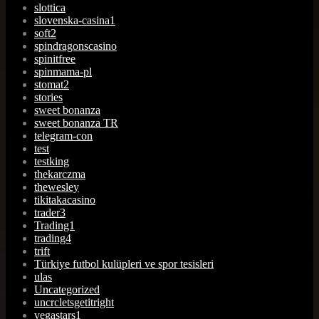
slottica
slovenska-casina1
soft2
spindragonscasino
spinitfree
spinmama-pl
stomat2
stories
sweet bonanza
sweet bonanza TR
telegram-con
test
testking
thekarczma
thewesley
tikitakacasino
trader3
Trading1
trading4
trift
Türkiye futbol kulüpleri ve spor tesisleri
ulas
Uncategorized
uncrcletsgetitright
vegastars1