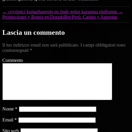
←
çevrimiçi kumarhanenin en önde gelen kazanma platformu
→
Promociones y Bonos en DoradoBet Perú: Casino y Apuestas
Lascia un commento
Il tuo indirizzo email non sarà pubblicato.
I campi obbligatori sono
contrassegnati
*
Commento
Nome
*
Email
*
Sito web