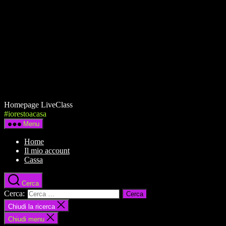
Homepage LiveClass
#iorestoacasa
Menu
Home
Il mio account
Cassa
Cerca
Cerca:
Chiudi la ricerca
Chiudi menu