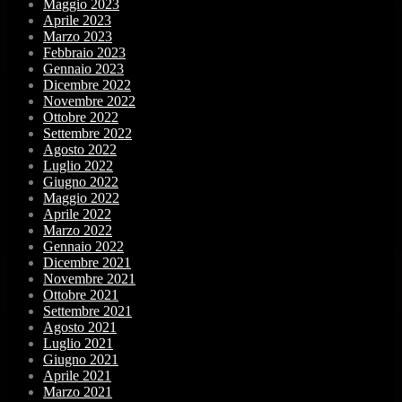
Maggio 2023
Aprile 2023
Marzo 2023
Febbraio 2023
Gennaio 2023
Dicembre 2022
Novembre 2022
Ottobre 2022
Settembre 2022
Agosto 2022
Luglio 2022
Giugno 2022
Maggio 2022
Aprile 2022
Marzo 2022
Gennaio 2022
Dicembre 2021
Novembre 2021
Ottobre 2021
Settembre 2021
Agosto 2021
Luglio 2021
Giugno 2021
Aprile 2021
Marzo 2021