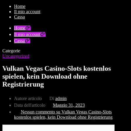
Home
Il mio account
Cassa
Home
Il mio account
Cassa
Categorie
Uncategorized
Vulkan Vegas Casino-Slots kostenlos
spielen, kein Download ohne
Registrierung
Autore articolo
Di
admin
Data dell'articolo
Maggio 31, 2023
Nessun commento
su Vulkan Vegas Casino-Slots
kostenlos spielen, kein Download ohne Registrierung