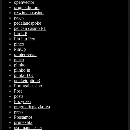
openvector
originadiplom
ozwin au casino
pages
pedalandspoke
pelican casino PL
Pin UP
Pin Up Peru
pinco
PinUp
piraterevival
pınco
plinko
plinko in
plinko UK
pocketoption3
Portugal casino
Post
posts
Pozyczki
pragmaticplaykorea
press
Prestamos
primexbt2
psc-manchester