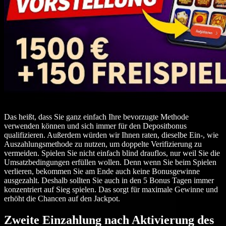
Das heißt, dass Sie ganz einfach Ihre bevorzugte Methode
verwenden können und sich immer für den Depositbonus
qualifizieren. Außerdem würden wir Ihnen raten, dieselbe Ein-, wie
Auszahlungsmethode zu nutzen, um doppelte Verifizierung zu
vermeiden. Spielen Sie nicht einfach blind drauflos, nur weil Sie die
Umsatzbedingungen erfüllen wollen. Denn wenn Sie beim Spielen
verlieren, bekommen Sie am Ende auch keine Bonusgewinne
ausgezahlt. Deshalb sollten Sie auch in den 5 Bonus Tagen immer
konzentriert auf Sieg spielen. Das sorgt für maximale Gewinne und
erhöht die Chancen auf den Jackpot.
Zweite Einzahlung nach Aktivierung des