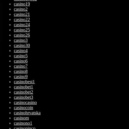
casino19
casino2
casino21
casino22
casino24
casino25
casino26
casino3
casino30
casino4
casino5
casino6
casino7
casino8
casino9
casinobest1
casinobet1
casinobet2
casinobet3
casinocasino
casinocoin
casinohrvatska
casinom
casinono1
casinopinco