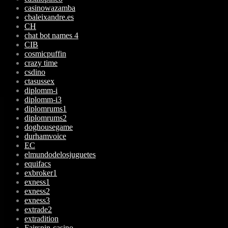
casinowazamba
cbaleixandre.es
CH
chat bot names 4
CIB
cosmicpuffin
crazy time
csdino
ctasussex
diplomm-i
diplomm-i3
diplomrums1
diplomrums2
doghousegame
durhamvoice
EC
elmundodelosjuguetes
equifacs
exbroker1
exness1
exness2
exness3
extrade2
extradition
Fairspin-casino