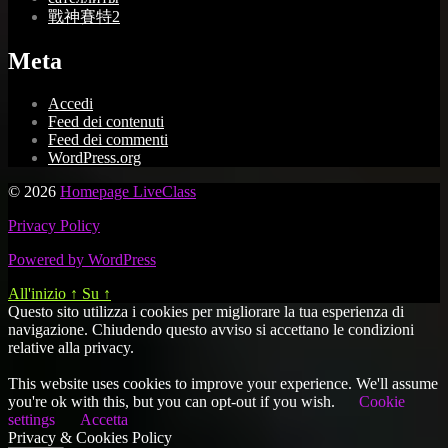
戰神賽特2
Meta
Accedi
Feed dei contenuti
Feed dei commenti
WordPress.org
© 2026
Homepage LiveClass
Privacy Policy
Powered by WordPress
All'inizio
↑
Su
↑
Questo sito utilizza i cookies per migliorare la tua esperienza di
navigazione. Chiudendo questo avviso si accettano le condizioni
relative alla privacy.
This website uses cookies to improve your experience. We'll assume
you're ok with this, but you can opt-out if you wish.
Cookie
settings
Accetta
Privacy & Cookies Policy