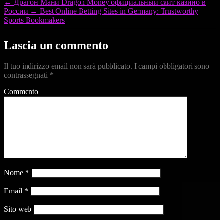
←
Драгон Мани Dragon Money официальный сайт казино в
России
→
Best Online Betting Sites in Germany: Trustworthy
Sports Bookmakers
Lascia un commento
Il tuo indirizzo email non sarà pubblicato.
I campi obbligatori sono
contrassegnati
*
Commento
Nome
*
Email
*
Sito web