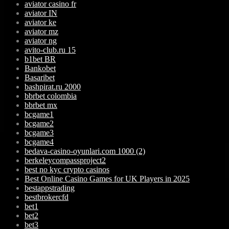
aviator casino fr
aviator IN
aviator ke
aviator mz
aviator ng
avito-club.ru 15
b1bet BR
Bankobet
Basaribet
bashpirat.ru 2000
bbrbet colombia
bbrbet mx
bcgame1
bcgame2
bcgame3
bcgame4
bedava-casino-oyunlari.com 1000 (2)
berkeleycompassproject2
best no kyc crypto casinos
Best Online Casino Games for UK Players in 2025
bestappstrading
bestbrokercfd
bet1
bet2
bet3