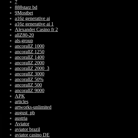
7
888starz bd
9Mostbet
a16z generative ai
a16z generative ai 1
Alexander Casino fr 2
allZ80-20
als-group
ancorallZ 1000
ancorallZ 1250
ancorallZ 1400
ancorallZ 2000
ancorallZ 2000_3
ancorallZ 3000
ancorallZ 50%
ancorallZ 500
ancorallZ 9000
APK
articles
artworks-unlimited
august_pb
austria
Aviator
aviator brazil
aviator casino DE