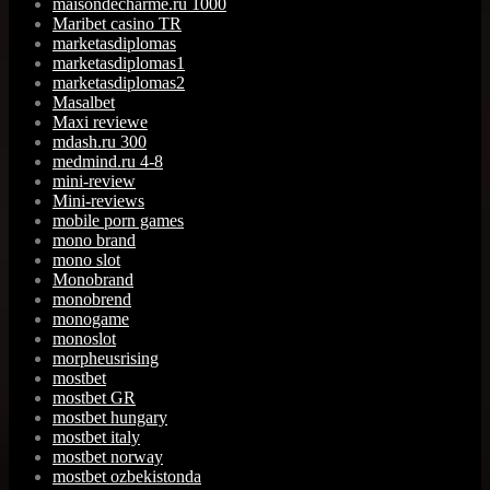
maisondecharme.ru 1000
Maribet casino TR
marketasdiplomas
marketasdiplomas1
marketasdiplomas2
Masalbet
Maxi reviewe
mdash.ru 300
medmind.ru 4-8
mini-review
Mini-reviews
mobile porn games
mono brand
mono slot
Monobrand
monobrend
monogame
monoslot
morpheusrising
mostbet
mostbet GR
mostbet hungary
mostbet italy
mostbet norway
mostbet ozbekistonda