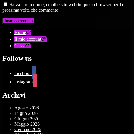
Salva il mio nome, email e sito web in questo browser per la
prossima volta che commento.
Home
Il mio account
Cassa
Follow us
facebook
instagram
Archivi
Agosto 2026
Luglio 2026
Giugno 2026
Maggio 2026
Gennaio 2026