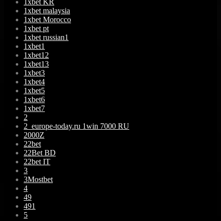
1xbet KR
1xbet malaysia
1xbet Morocco
1xbet pt
1xbet russian1
1xbet1
1xbet12
1xbet13
1xbet3
1xbet4
1xbet5
1xbet6
1xbet7
2
2_europe-today.ru 1win 7000 RU
2000Z
22bet
22Bet BD
22bet IT
3
3Mostbet
4
49
491
5