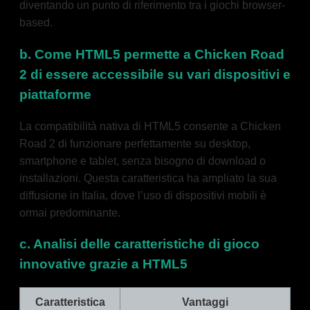
diventando un punto di riferimento tra i giochi browser-
based.
b. Come HTML5 permette a Chicken Road
2 di essere accessibile su vari dispositivi e
piattaforme
La compatibilità nativa di HTML5 consente a Chicken
Road 2 di funzionare perfettamente su desktop,
smartphone e tablet, senza bisogno di download o
installazioni. Questa caratteristica ha ampliato la sua
diffusione in Italia, dove l’uso di dispositivi mobili è
ormai predominante.
c. Analisi delle caratteristiche di gioco
innovative grazie a HTML5
Caratteristica
Vantaggi