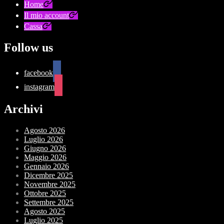
Home
Il mio account
Cassa
Follow us
facebook
instagram
Archivi
Agosto 2026
Luglio 2026
Giugno 2026
Maggio 2026
Gennaio 2026
Dicembre 2025
Novembre 2025
Ottobre 2025
Settembre 2025
Agosto 2025
Luglio 2025