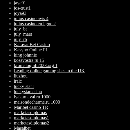
jaya91
jos-trust1
joya93
julius casino avis 4
julius casino en ligne 2
july_bt
july_mars
july_rb
KaravanBet Casino
Kasyno Online PL
king johnnie
kosavostra.ru 15
kromatografi2023.org 1
Leading online gaming sites in the UK
liuzhou
lralc
lucky-star1
luckystarcasino
lyakarnaval.ru 1000
maisondecharme.ru 1000
Maribet casino TR
marketasdiplomas
marketasdiplomas1
marketasdiplomas2
Masalbet