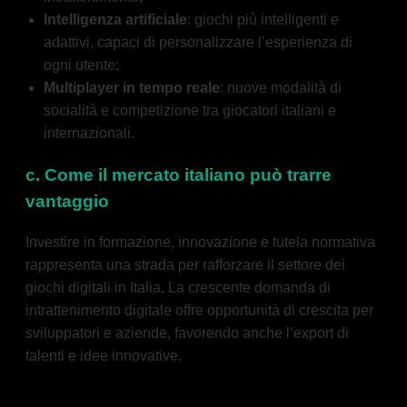
Intelligenza artificiale
: giochi più intelligenti e
adattivi, capaci di personalizzare l’esperienza di
ogni utente;
Multiplayer in tempo reale
: nuove modalità di
socialità e competizione tra giocatori italiani e
internazionali.
c. Come il mercato italiano può trarre
vantaggio
Investire in formazione, innovazione e tutela normativa
rappresenta una strada per rafforzare il settore dei
giochi digitali in Italia. La crescente domanda di
intrattenimento digitale offre opportunità di crescita per
sviluppatori e aziende, favorendo anche l’export di
talenti e idee innovative.