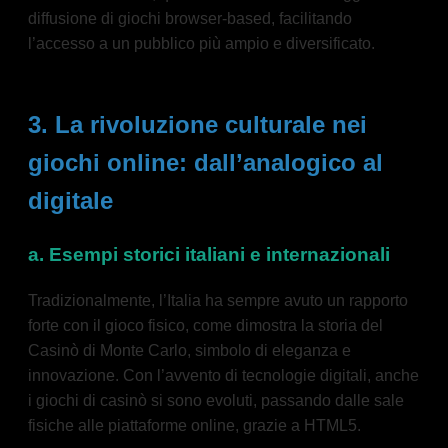
diffusione di giochi browser-based, facilitando
l’accesso a un pubblico più ampio e diversificato.
3. La rivoluzione culturale nei
giochi online: dall’analogico al
digitale
a. Esempi storici italiani e internazionali
Tradizionalmente, l’Italia ha sempre avuto un rapporto
forte con il gioco fisico, come dimostra la storia del
Casinò di Monte Carlo, simbolo di eleganza e
innovazione. Con l’avvento di tecnologie digitali, anche
i giochi di casinò si sono evoluti, passando dalle sale
fisiche alle piattaforme online, grazie a HTML5.