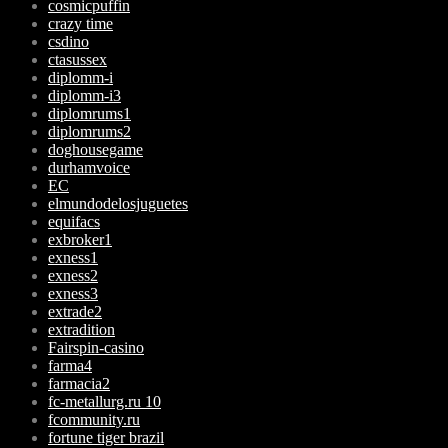
cosmicpuffin
crazy time
csdino
ctasussex
diplomm-i
diplomm-i3
diplomrums1
diplomrums2
doghousegame
durhamvoice
EC
elmundodelosjuguetes
equifacs
exbroker1
exness1
exness2
exness3
extrade2
extradition
Fairspin-casino
farma4
farmacia2
fc-metallurg.ru 10
fcommunity.ru
fortune tiger brazil