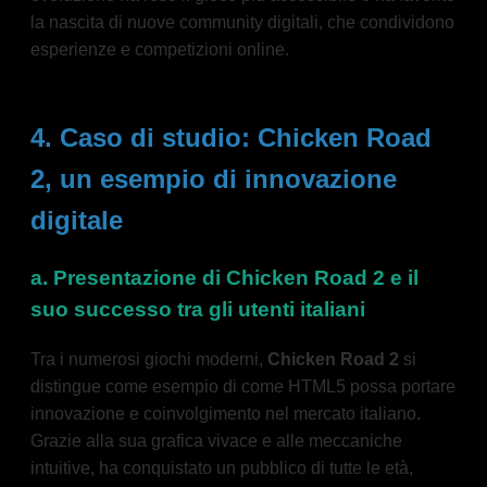
la nascita di nuove community digitali, che condividono
esperienze e competizioni online.
4. Caso di studio: Chicken Road
2, un esempio di innovazione
digitale
a. Presentazione di Chicken Road 2 e il
suo successo tra gli utenti italiani
Tra i numerosi giochi moderni,
Chicken Road 2
si
distingue come esempio di come HTML5 possa portare
innovazione e coinvolgimento nel mercato italiano.
Grazie alla sua grafica vivace e alle meccaniche
intuitive, ha conquistato un pubblico di tutte le età,