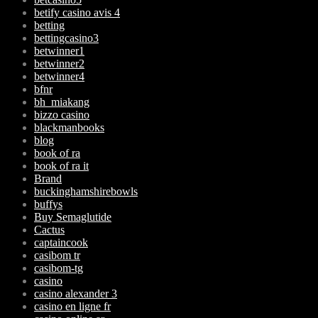
betify casino avis 4
betting
bettingcasino3
betwinner1
betwinner2
betwinner4
bfnr
bh_miakang
bizzo casino
blackmanbooks
blog
book of ra
book of ra it
Brand
buckinghamshirebowls
buffys
Buy Semaglutide
Cactus
captaincook
casibom tr
casibom-tg
casino
casino alexander 3
casino en ligne fr