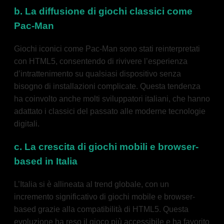
b. La diffusione di giochi classici come
Pac-Man
Giochi iconici come Pac-Man sono stati reinterpretati
con HTML5, consentendo di rivivere l’esperienza
d’intrattenimento su qualsiasi dispositivo senza
bisogno di installazioni complicate. Questa tendenza
ha coinvolto anche molti sviluppatori italiani, che hanno
adattato i classici del passato alle moderne tecnologie
digitali.
c. La crescita di giochi mobili e browser-
based in Italia
L’Italia si è allineata al trend globale, con un
incremento significativo di giochi mobile e browser-
based grazie alla compatibilità di HTML5. Questa
evoluzione ha reso il gioco più accessibile e ha favorito