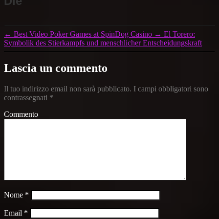
Die
←
Best Video Poker Games at SpinDog Casino
→
El Torero:
Symbolik des Stierkampfs und menschlicher Entscheidungskraft
Lascia un commento
Il tuo indirizzo email non sarà pubblicato.
I campi obbligatori sono
contrassegnati
*
Commento
Nome
*
Email
*