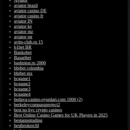
Aviator
aviator brazil
aviator casino DE
aviator casino fr
aviator IN
aviator ke
aviator mz
aviator ng
avito-club.ru 15
b1bet BR
Bankobet
Basaribet
bashpirat.ru 2000
bbrbet colombia
bbrbet mx
bcgame1
bcgame2
bcgame3
bcgame4
bedava-casino-oyunlari.com 1000 (2)
berkeleycompassproject2
best no kyc crypto casinos
Best Online Casino Games for UK Players in 2025
bestappstrading
bestbrokercfd