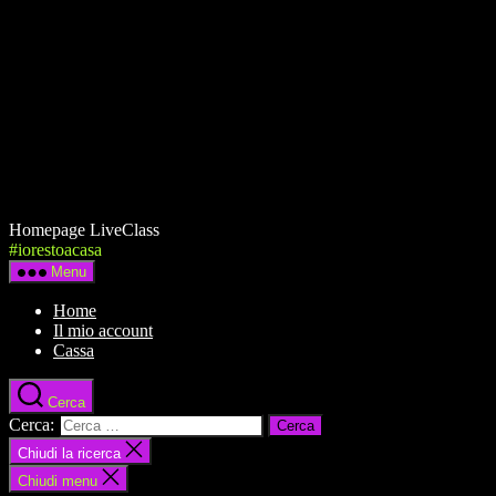
Homepage LiveClass
#iorestoacasa
Menu
Home
Il mio account
Cassa
Cerca
Cerca:
Chiudi la ricerca
Chiudi menu