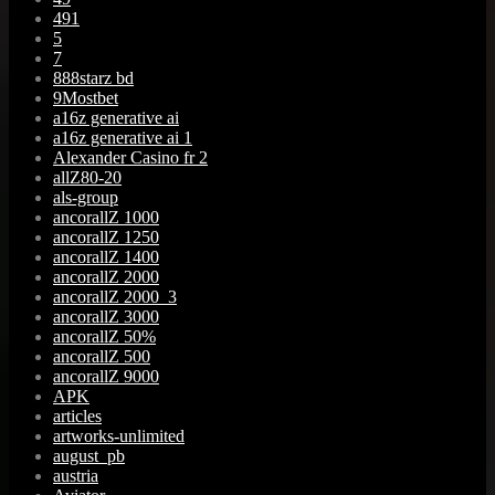
491
5
7
888starz bd
9Mostbet
a16z generative ai
a16z generative ai 1
Alexander Casino fr 2
allZ80-20
als-group
ancorallZ 1000
ancorallZ 1250
ancorallZ 1400
ancorallZ 2000
ancorallZ 2000_3
ancorallZ 3000
ancorallZ 50%
ancorallZ 500
ancorallZ 9000
APK
articles
artworks-unlimited
august_pb
austria