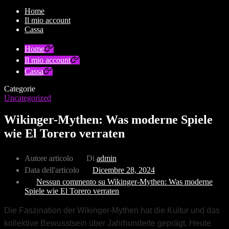
Home
Il mio account
Cassa
Home
Il mio account
Cassa
Categorie
Uncategorized
Wikinger-Mythen: Was moderne Spiele
wie El Torero verraten
Autore articolo
Di
admin
Data dell'articolo
Dicembre 28, 2024
Nessun commento
su Wikinger-Mythen: Was moderne
Spiele wie El Torero verraten
Die Faszination der Wikinger-Mythen hat die Kultur und das
kollektive Bewusstsein über Jahrhunderte geprägt. Heute