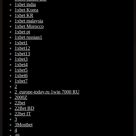
1xbet india
1xbet Korea
1xbet KR
1xbet malaysia
1xbet Morocco
1xbet pt
1xbet russian1
1xbet1
1xbet12
1xbet13
1xbet3
1xbet4
1xbet5
1xbet6
1xbet7
2
2_europe-today.ru 1win 7000 RU
2000Z
22bet
22Bet BD
22bet IT
3
3Mostbet
4
49