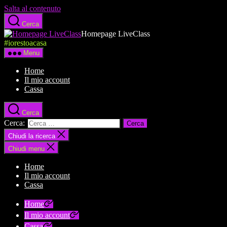
Salta al contenuto
Cerca
Homepage LiveClass
#iorestoacasa
Menu
Home
Il mio account
Cassa
Cerca
Cerca:
Chiudi la ricerca
Chiudi menu
Home
Il mio account
Cassa
Home
Il mio account
Cassa