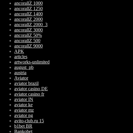
ancorallZ 1000
ancorallZ 1250
ancorallZ 1400
ancorallZ 2000
ancorallZ 2000_3
ancorallZ 3000
ancorallZ 50%
ancorallZ 500
ancorallZ 9000
APK
articles
artworks-unlimited
august_pb
austria
Aviator
aviator brazil
aviator casino DE
aviator casino fr
aviator IN
aviator ke
aviator mz
aviator ng
avito-club.ru 15
b1bet BR
Bankobet