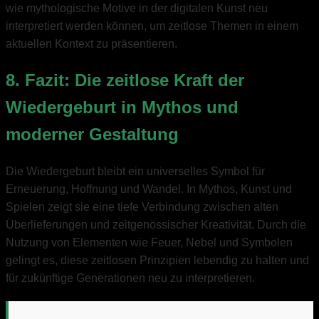
wie mythologische Motive in der digitalen Kunst neu
interpretiert werden können, um zeitlose Themen in einem
aktuellen Kontext zu präsentieren.
8. Fazit: Die zeitlose Kraft der
Wiedergeburt in Mythos und
moderner Gestaltung
Die Wiedergeburt bleibt ein universelles Symbol für
Erneuerung, Hoffnung und Wandel. In Mythos, Kunst und
Spielen zeigt sie eine tiefe Verbindung zwischen alten
Überlieferungen und zeitgenössischer Kreativität. Durch die
Nutzung von Elementen wie Feuer, Nebel und Symbolen
gelingt es, diese zeitlosen Prinzipien lebendig zu halten und
für zukünftige Generationen neu zu interpretieren.