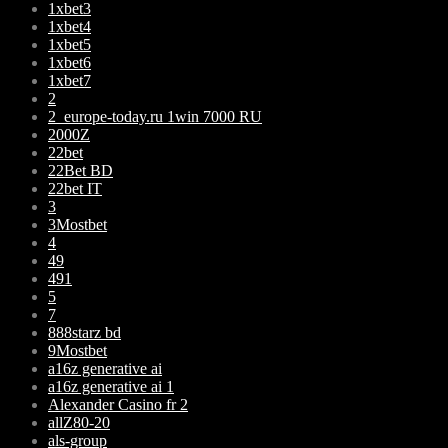
1xbet3
1xbet4
1xbet5
1xbet6
1xbet7
2
2_europe-today.ru 1win 7000 RU
2000Z
22bet
22Bet BD
22bet IT
3
3Mostbet
4
49
491
5
7
888starz bd
9Mostbet
a16z generative ai
a16z generative ai 1
Alexander Casino fr 2
allZ80-20
als-group