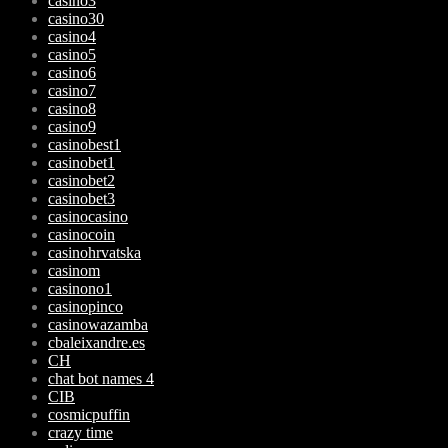
casino3
casino30
casino4
casino5
casino6
casino7
casino8
casino9
casinobest1
casinobet1
casinobet2
casinobet3
casinocasino
casinocoin
casinohrvatska
casinom
casinono1
casinopinco
casinowazamba
cbaleixandre.es
CH
chat bot names 4
CIB
cosmicpuffin
crazy time