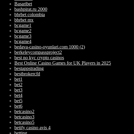
Basaribet
bashpirat.ru 2000
bbrbet colombia
bbrbet mx
bcgame1
bcgame2
bcgame3
bcgame4
bedava-casino-oyunlari.com 1000 (2)
berkeleycompassproject2
best no kyc crypto casinos
Best Online Casino Games for UK Players in 2025
bestappstrading
bestbrokercfd
bet1
bet2
bet3
bet4
bet5
bet6
betcasino2
betcasino3
betcasino5
betify casino avis 4
betting