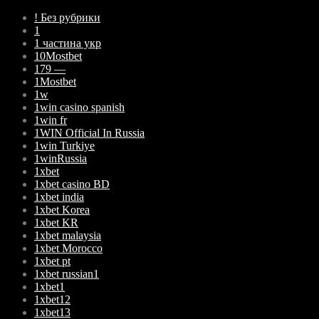
! Без рубрики
1
1 частина укр
10Mostbet
179 —
1Mostbet
1w
1win casino spanish
1win fr
1WIN Official In Russia
1win Turkiye
1winRussia
1xbet
1xbet casino BD
1xbet india
1xbet Korea
1xbet KR
1xbet malaysia
1xbet Morocco
1xbet pt
1xbet russian1
1xbet1
1xbet12
1xbet13