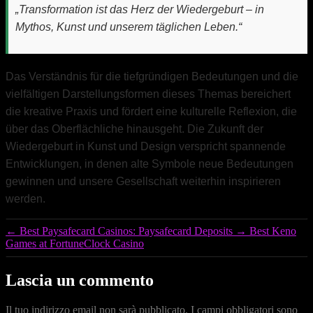
„Transformation ist das Herz der Wiedergeburt – in
Mythos, Kunst und unserem täglichen Leben.“
Das Verständnis für die tiefgründigen Bedeutungen und die
vielfältigen Darstellungsformen dieses Themas bereichert
die kreative Praxis und fördert eine kulturelle Reflexion, die
über das Oberflächliche hinausgeht. Die Zukunft der
Wiedergeburt in Kunst und Design verspricht spannende
Entwicklungen, in denen alte Symbole neue Bedeutungen
gewinnen und unsere Gesellschaft weiterhin inspirieren
werden.
←
Best Paysafecard Casinos: Paysafecard Deposits
→
Best Keno
Games at FortuneClock Casino
Lascia un commento
Il tuo indirizzo email non sarà pubblicato.
I campi obbligatori sono