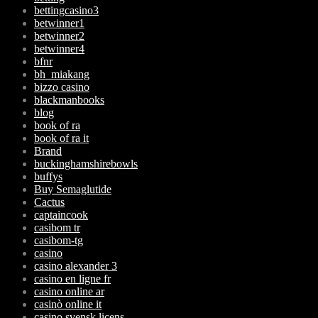
bettingcasino3
betwinner1
betwinner2
betwinner4
bfnr
bh_miakang
bizzo casino
blackmanbooks
blog
book of ra
book of ra it
Brand
buckinghamshirebowls
buffys
Buy Semaglutide
Cactus
captaincook
casibom tr
casibom-tg
casino
casino alexander 3
casino en ligne fr
casino online ar
casinò online it
casino svensk licens