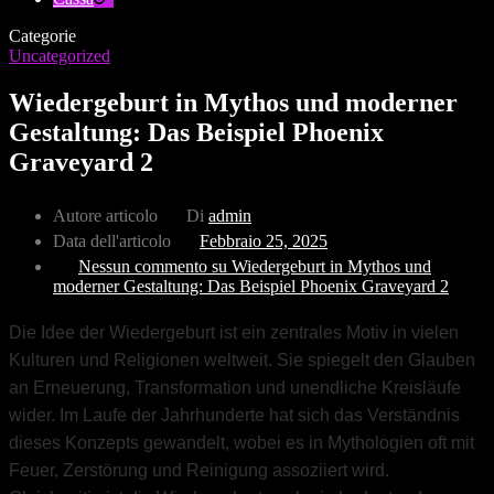
Categorie
Uncategorized
Wiedergeburt in Mythos und moderner
Gestaltung: Das Beispiel Phoenix
Graveyard 2
Autore articolo
Di
admin
Data dell'articolo
Febbraio 25, 2025
Nessun commento
su Wiedergeburt in Mythos und
moderner Gestaltung: Das Beispiel Phoenix Graveyard 2
Die Idee der Wiedergeburt ist ein zentrales Motiv in vielen
Kulturen und Religionen weltweit. Sie spiegelt den Glauben
an Erneuerung, Transformation und unendliche Kreisläufe
wider. Im Laufe der Jahrhunderte hat sich das Verständnis
dieses Konzepts gewandelt, wobei es in Mythologien oft mit
Feuer, Zerstörung und Reinigung assoziiert wird.