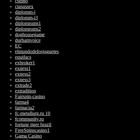
csdino
ctasussex
diplomm-i
diplomm-i3
diplomrums1
diplomrums2
doghousegame
durhamvoice
EC
elmundodelosjuguetes
equifacs
exbroker1
exness1
exness2
exness3
extrade2
extradition
Fairspin-casino
farma4
farmacia2
fc-metallurg.ru 10
fcommunity.ru
fortune tiger brazil
FreeSpinscasino1
Gama Casino