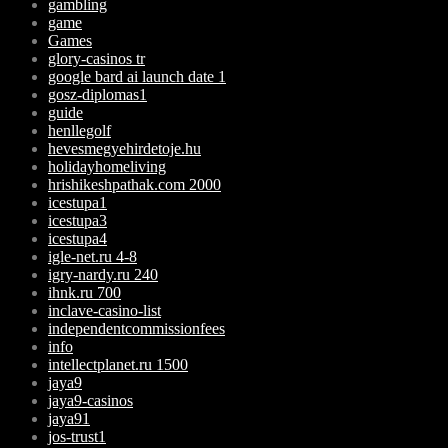
gambling
game
Games
glory-casinos tr
google bard ai launch date 1
gosz-diplomas1
guide
henllegolf
hevesmegyehirdetoje.hu
holidayhomeliving
hrishikeshpathak.com 2000
icestupa1
icestupa3
icestupa4
igle-net.ru 4-8
igry-nardy.ru 240
ihnk.ru 700
inclave-casino-list
independentcommissionfees
info
intellectplanet.ru 1500
jaya9
jaya9-casinos
jaya91
jos-trust1