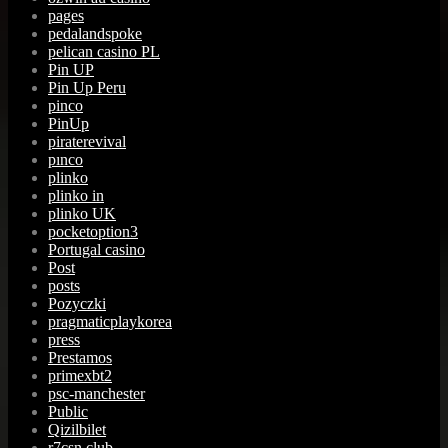
pages
pedalandspoke
pelican casino PL
Pin UP
Pin Up Peru
pinco
PinUp
piraterevival
pınco
plinko
plinko in
plinko UK
pocketoption3
Portugal casino
Post
posts
Pozyczki
pragmaticplaykorea
press
Prestamos
primexbt2
psc-manchester
Public
Qizilbilet
r7csn.club