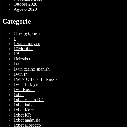
Ottobre 2020
Agosto 2020
Categorie
! Без рубрики
1
1 частина укр
10Mostbet
179 —
1Mostbet
1w
1win casino spanish
1win fr
1WIN Official In Russia
1win Turkiye
1winRussia
1xbet
1xbet casino BD
1xbet india
1xbet Korea
1xbet KR
1xbet malaysia
1xbet Morocco