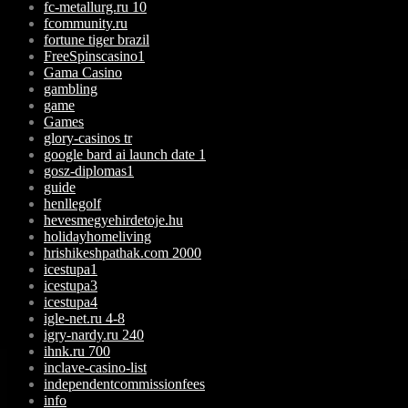
fc-metallurg.ru 10
fcommunity.ru
fortune tiger brazil
FreeSpinscasino1
Gama Casino
gambling
game
Games
glory-casinos tr
google bard ai launch date 1
gosz-diplomas1
guide
henllegolf
hevesmegyehirdetoje.hu
holidayhomeliving
hrishikeshpathak.com 2000
icestupa1
icestupa3
icestupa4
igle-net.ru 4-8
igry-nardy.ru 240
ihnk.ru 700
inclave-casino-list
independentcommissionfees
info