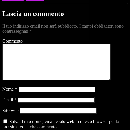
Lascia un commento
Il tuo indirizzo email non sarà pubblicato.
I campi obbligatori sono
contrassegnati
*
Commento
Nome
*
Email
*
Sito web
Salva il mio nome, email e sito web in questo browser per la
prossima volta che commento.