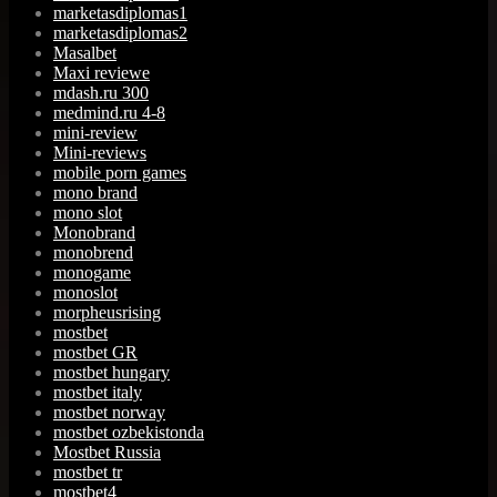
marketasdiplomas1
marketasdiplomas2
Masalbet
Maxi reviewe
mdash.ru 300
medmind.ru 4-8
mini-review
Mini-reviews
mobile porn games
mono brand
mono slot
Monobrand
monobrend
monogame
monoslot
morpheusrising
mostbet
mostbet GR
mostbet hungary
mostbet italy
mostbet norway
mostbet ozbekistonda
Mostbet Russia
mostbet tr
mostbet4