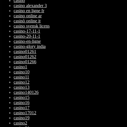
casino
casino alexander 3
casino en ligne fr
casino online ar
casinò online it
casino svensk licens
casino-17-11-1
casino-20-11-1
casino-en-ligne
casino-glory india
casino01261
casino01262
casino01266
casino1
casino10
casino11
casino12
casino13
casino140126
casino15
casino16
casino17
casino17012
casino19
casino2