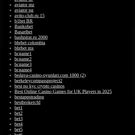
aviator mz
aviator ng
avito-club.ru 15
b1bet BR
Bankobet
Basaribet
bashpirat.ru 2000
bbrbet colombia
bbrbet mx
bcgame1
bcgame2
bcgame3
bcgame4
bedava-casino-oyunlari.com 1000 (2)
berkeleycompassproject2
best no kyc crypto casinos
Best Online Casino Games for UK Players in 2025
bestappstrading
bestbrokercfd
bet1
bet2
bet3
bet4
bet5
bet6