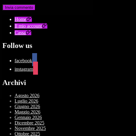
Home
Il mio account
Cassa
Follow us
facebook
instagram
Archivi
Agosto 2026
Luglio 2026
Giugno 2026
Maggio 2026
Gennaio 2026
Dicembre 2025
Novembre 2025
Ottobre 2025