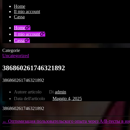
Home
Il mio account
Cassa
Home
Il mio account
Cassa
Categorie
Uncategorized
386860261746321892
386860261746321892
Autore articolo
Di
admin
Data dell'articolo
Maggio 4, 2025
386860261746321892
←
Оптимизация пользовательского опыта через A/B-тесты в и