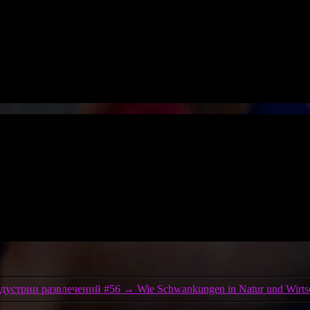
ндустрии развлечений #56
→
Wie Schwankungen in Natur und Wirtsch