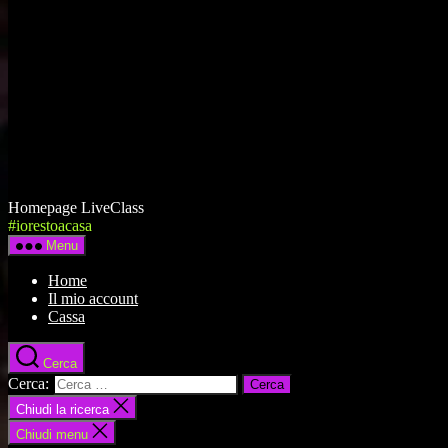
Homepage LiveClass
#iorestoacasa
Menu
Home
Il mio account
Cassa
Cerca
Cerca:
Chiudi la ricerca
Chiudi menu