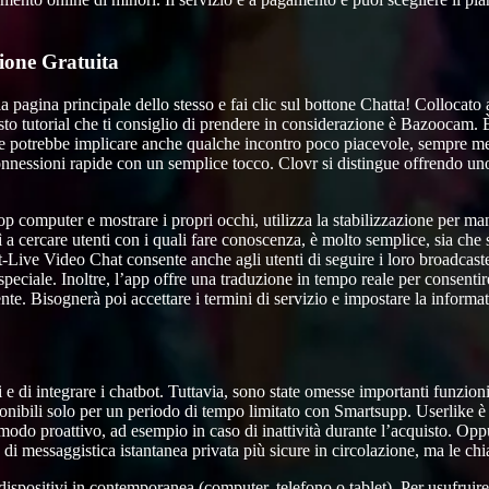
ione Gratuita
lla pagina principale dello stesso e fai clic sul bottone Chatta! Collocat
sto tutorial che ti consiglio di prendere in considerazione è Bazoocam. 
 potrebbe implicare anche qualche incontro poco piacevole, sempre megl
onnessioni rapide con un semplice tocco. Clovr si distingue offrendo uno
p computer e mostrare i propri occhi, utilizza la stabilizzazione per man
ì a cercare utenti con i quali fare conoscenza, è molto semplice, sia che si
Live Video Chat consente anche agli utenti di seguire i loro broadcaster
speciale. Inoltre, l’app offre una traduzione in tempo reale per consenti
utente. Bisognerà poi accettare i termini di servizio e impostare la informat
li e di integrare i chatbot. Tuttavia, sono state omesse importanti funzion
onibili solo per un periodo di tempo limitato con Smartsupp. Userlike è pa
in modo proattivo, ad esempio in caso di inattività durante l’acquisto. Opp
 di messaggistica istantanea privata più sicure in circolazione, ma le 
 dispositivi in contemporanea (computer, telefono o tablet). Per usufrui