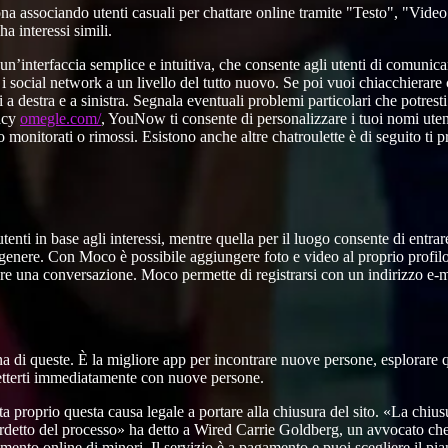
na associando utenti casuali per chattare online tramite "Testo", "Video
 interessi simili.
 un’interfaccia semplice e intuitiva, che consente agli utenti di comunic
 i social network a un livello del tutto nuovo. Se poi vuoi chiacchierar
ti a destra e a sinistra. Segnala eventuali problemi particolari che potrest
vacy
omegle.com/
, YouNow ti consente di personalizzare i tuoi nomi ute
o monitorati o rimossi. Esistono anche altre chatroulette è di seguito ti
nti in base agli interessi, mentre quella per il luogo consente di entrar
o genere. Con Moco è possibile aggiungere foto e video al proprio profil
are una conversazione. Moco permette di registrarsi con un indirizzo e
i queste. È la migliore app per incontrare nuove persone, esplorare qu
netterti immediatamente con nuove persone.
 proprio questa causa legale a portare alla chiusura del sito. «La chiu
erdetto del processo» ha detto a Wired Carrie Goldberg, un avvocato ch
ento online di minori. Il servizio è a pagamento e puoi scegliere il pian