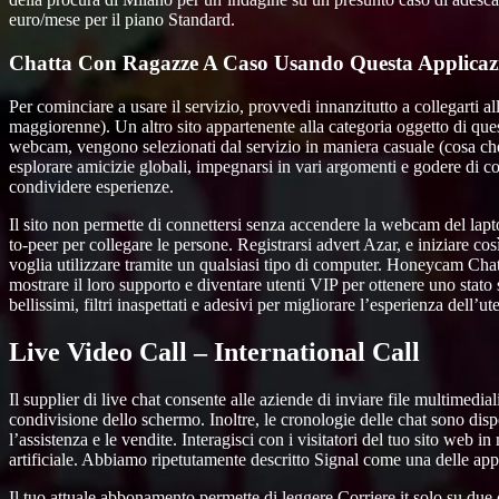
euro/mese per il piano Standard.
Chatta Con Ragazze A Caso Usando Questa Applicaz
Per cominciare a usare il servizio, provvedi innanzitutto a collegarti a
maggiorenne). Un altro sito appartenente alla categoria oggetto di que
webcam, vengono selezionati dal servizio in maniera casuale (cosa che
esplorare amicizie globali, impegnarsi in vari argomenti e godere di c
condividere esperienze.
Il sito non permette di connettersi senza accendere la webcam del lapto
to-peer per collegare le persone. Registrarsi advert Azar, e iniziare cos
voglia utilizzare tramite un qualsiasi tipo di computer. Honeycam Chat-
mostrare il loro supporto e diventare utenti VIP per ottenere uno stato 
bellissimi, filtri inaspettati e adesivi per migliorare l’esperienza dell’
Live Video Call – International Call
Il supplier di live chat consente alle aziende di inviare file multimedia
condivisione dello schermo. Inoltre, le cronologie delle chat sono disp
l’assistenza e le vendite. Interagisci con i visitatori del tuo sito web 
artificiale. Abbiamo ripetutamente descritto Signal come una delle app
Il tuo attuale abbonamento permette di leggere Corriere.it solo su due