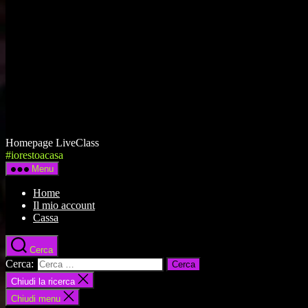
Homepage LiveClass
#iorestoacasa
Menu
Home
Il mio account
Cassa
Cerca
Cerca:
Chiudi la ricerca
Chiudi menu