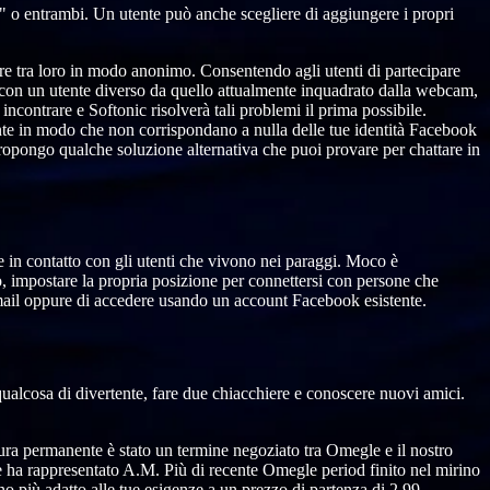
" o entrambi. Un utente può anche scegliere di aggiungere i propri
are tra loro in modo anonimo. Consentendo agli utenti di partecipare
e con un utente diverso da quello attualmente inquadrato dalla webcam,
i incontrare e Softonic risolverà tali problemi il prima possibile.
nte in modo che non corrispondano a nulla delle tue identità Facebook
 propongo qualche soluzione alternativa che puoi provare per chattare in
e in contatto con gli utenti che vivono nei paraggi. Moco è
o, impostare la propria posizione per connettersi con persone che
-mail oppure di accedere usando un account Facebook esistente.
alcosa di divertente, fare due chiacchiere e conoscere nuovi amici.
sura permanente è stato un termine negoziato tra Omegle e il nostro
e ha rappresentato A.M. Più di recente Omegle period finito nel mirino
o più adatto alle tue esigenze a un prezzo di partenza di 2,99