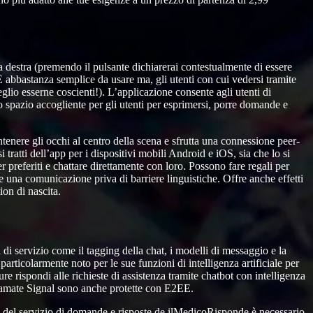
o a destra (premendo il pulsante dichiarerai contestualmente di essere
È abbastanza semplice da usare ma, gli utenti con cui vedersi tramite
io esserne coscienti!). L’applicazione consente agli utenti di
 spazio accogliente per gli utenti per esprimersi, porre domande e
tenere gli occhi al centro della scena e sfrutta una connessione peer-
 tratti dell’app per i dispositivi mobili Android e iOS, sia che lo si
 preferiti e chattare direttamente con loro. Possono fare regali per
re una comunicazione priva di barriere linguistiche. Offre anche effetti
ion di nascita.
i di servizio come il tagging della chat, i modelli di messaggio e la
rticolarmente noto per le sue funzioni di intelligenza artificiale per
ure rispondi alle richieste di assistenza tramite chatbot con intelligenza
chiamate Signal sono anche protette con E2EE.
re del servizio di domande e risposte de ilMedicoRisponde è necessario