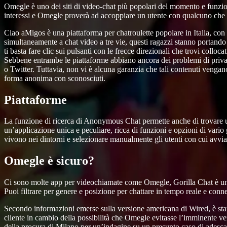
Omegle è uno dei siti di video-chat più popolari del momento e funzio
interessi e Omegle proverà ad accoppiare un utente con qualcuno che ha
Ciao aMigos è una piattaforma per chatroulette popolare in Italia, con
simultaneamente a chat video a tre vie, questi ragazzi stanno portando
ti basta fare clic sui pulsanti con le frecce direzionali che trovi colloca
Sebbene entrambe le piattaforme abbiano ancora dei problemi di pri
o Twitter. Tuttavia, non vi è alcuna garanzia che tali contenuti vengan
forma anonima con sconosciuti.
Piattaforme
La funzione di ricerca di Anonymous Chat permette anche di trovare ute
un’applicazione unica e peculiare, ricca di funzioni e opzioni di vari
vivono nei dintorni e selezionare manualmente gli utenti con cui avvi
Omegle è sicuro?
Ci sono molte app per videochiamate come Omegle, Gorilla Chat è una d
Puoi filtrare per genere e posizione per chattare in tempo reale e con
Secondo informazioni emerse sulla versione americana di Wired, è stata
cliente in cambio della possibilità che Omegle evitasse l’imminente v
della procura di Milano per un’indagine su un presunto caso di adescam