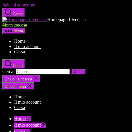
Salta al contenuto
Cerca
Homepage LiveClass
#iorestoacasa
Menu
Home
Il mio account
Cassa
Cerca
Cerca:
Chiudi la ricerca
Chiudi menu
Home
Il mio account
Cassa
Home
Il mio account
Cassa