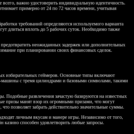
е всего, важно удостоверить индивидуальную идентичность.
отнимает примерно от 24 по 72 часов времени, учитывая
бработки требований определяются используемого варианта
ут длиться вплоть до 5 рабочих суток. Необходимо также
бы предотвратить неожиданных задержек или дополнительных
нимание при планировании своих финансовых сделок.
мых избирательных геймеров. Основные типы включают
-машины с тремя цилиндрами и базовыми символами, такими
ы. Подобные развлечения зачастую базируются на известных
ые призы манят взор их огромными призами, что могут
 что позволяет забрать действительно значительные суммы.
дходят личным вкусам и манере игры. Независимо от того,
йн казино способен удовлетворить любые запросы.