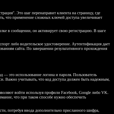
трация". Это шаг перенаправит клиента на страницу, где
ать, что применение сложных ключей доступа увеличивает
лке в сообщении, он активирует свою регистрацию. В шаге
.
спорт либо водительское удостоверение. Аутентификация дает
бованиям сайта. По завершении результативного прохождения
д — это использование логина и пароля. Пользователь
си. Важно учитывать, что код доступа должен быть надежным,
зволяют войти используя профили Facebook, Google либо VK.
имание, что при таком способе нужно обеспечить
сти, потребуя ввода дополнительно присланного шифра,