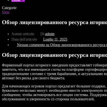
Categorie
Slots
Обзор лицензированного ресурса игорно
Autore articolo
Di
admin
Data dell'articolo
Luglio 11, 2025
Nessun commento
su Обзор лицензированного ресурса 
Обзор лицензированного ресурса игорно
Фирменный портал игорного заведения предоставляет геймера
заметить, что все имеющиеся слоты на платформе сертифициро
традиционными слотами с тремя барабанами, и актуальными в
автомат без риска для своего бюджета.
Для начинающих игроков портал предлагает большие подарки,
буквально несколько минут: необходимо ввести электронную по
сообщении, чтобы активировать все опции системы. Поддержка к
обслуживание и уверенность со стороны пользователей.