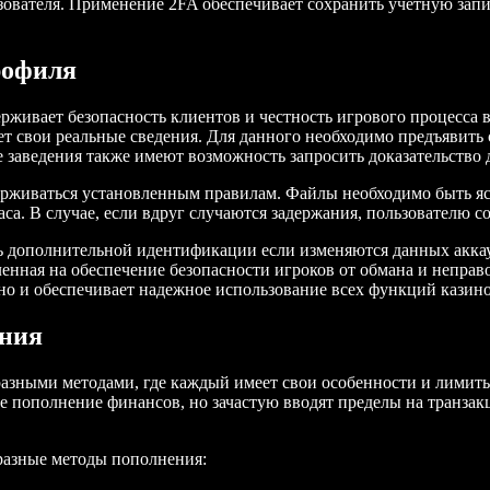
ователя. Применение 2FA обеспечивает сохранить учетную запис
рофиля
живает безопасность клиентов и честность игрового процесса 
ет свои реальные сведения. Для данного необходимо предъявить 
заведения также имеют возможность запросить доказательство до
рживаться установленным правилам. Файлы необходимо быть яс
аса. В случае, если вдруг случаются задержания, пользователю с
ь дополнительной идентификации если изменяются данных акка
ленная на обеспечение безопасности игроков от обмана и непра
но и обеспечивает надежное использование всех функций казино
ения
разными методами, где каждый имеет свои особенности и лимит
ополнение финансов, но зачастую вводят пределы на транзакции
разные методы пополнения: