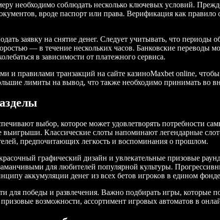
меру необходимо соблюдать несколько ключевых условий. Прежд
окументов, вроде паспорт или права. Верификация как правило 
ать заявку на снятие денег. Следует учитывать, что периоды о
ростью — в течение нескольких часов. Банковские переводы мог
олебаться в зависимости от платежного сервиса.
ами и правилами транзакций на сайте казиноMaxbet online, что
льшие лимиты на вывод, что также необходимо принимать во в
разделы
печивают выбор, которое может удовлетворять потребности са
е выигрыши. Классические слоты напоминают легендарные слот
телей, предпочитающих легкость и воспоминания о прошлом.
красочный графический дизайн и увлекательные призовые раунд
 заманчивыми для любителей популярной культуры. Прогрессивн
ципу аккумуляции денег из всех бетов игроков в едином фонде,
 для победы и развлечения. Важно подбирать игры, которые по
 призовые возможности, ассортимент игровых автоматов в онла