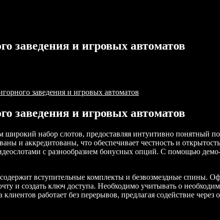
го заведения и игровых автоматов
игорного заведения и игровых автоматов
го заведения и игровых автоматов
м широкий набор слотов, предоставляя интуитивно понятный п
ваны и аккредитованы, что обеспечивает честность и открытост
идеослотами с разнообразием бонусных опций. С помощью демо
 содержит вступительные комплекты и безвозмездные спины. О
чту и создать ключ доступа. Необходимо учитывать о необходим
лиентов работает без перерывов, предлагая содействие через он