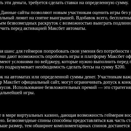
ь эти деньги, требуется сделать ставки на определенную сумму.
Данные сайты позволяют новым участникам оценить игры без уг
льный лимит на снятие выигрышей. Вдобавок всего, бесплатные
м безвозмездных раскруток с возможностью выиграть подлинные
учить перед активацией Максбет автоматы.
 шанс для геймеров попробовать свои умения без потребности 
 Они дают возможность опробовать игры и платформу Максбет оф
 имеют условиями по вейджеру, которые нужно выполнить перед
то подразумевает необходимость сделать бетсы на сумму $200.
к на автоматах или определенной суммы денег. Участникам важ
р Максбет официальный сайт, могут ограничивать допуск к кон
нусов. Использование безвложительных премий — это стратегия
дальнейшей игры.
 в мире виртуальных казино, дающая возможность геймерам вос
но. Безвозмездные спины способны предоставляться как часть ст
ьше размер, тем обширнее комплиментарных спинов достанется 