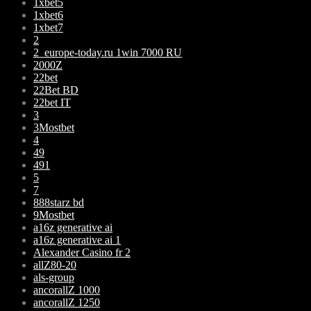
1xbet5
1xbet6
1xbet7
2
2_europe-today.ru 1win 7000 RU
2000Z
22bet
22Bet BD
22bet IT
3
3Mostbet
4
49
491
5
7
888starz bd
9Mostbet
a16z generative ai
a16z generative ai 1
Alexander Casino fr 2
allZ80-20
als-group
ancorallZ 1000
ancorallZ 1250