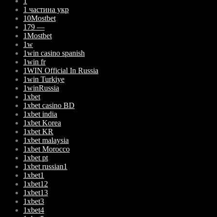
1
1 частина укр
10Mostbet
179 —
1Mostbet
1w
1win casino spanish
1win fr
1WIN Official In Russia
1win Turkiye
1winRussia
1xbet
1xbet casino BD
1xbet india
1xbet Korea
1xbet KR
1xbet malaysia
1xbet Morocco
1xbet pt
1xbet russian1
1xbet1
1xbet12
1xbet13
1xbet3
1xbet4