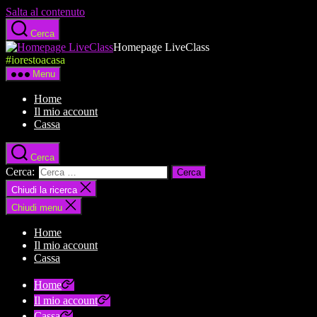
Salta al contenuto
Cerca
Homepage LiveClass
#iorestoacasa
Menu
Home
Il mio account
Cassa
Cerca
Cerca:
Chiudi la ricerca
Chiudi menu
Home
Il mio account
Cassa
Home
Il mio account
Cassa