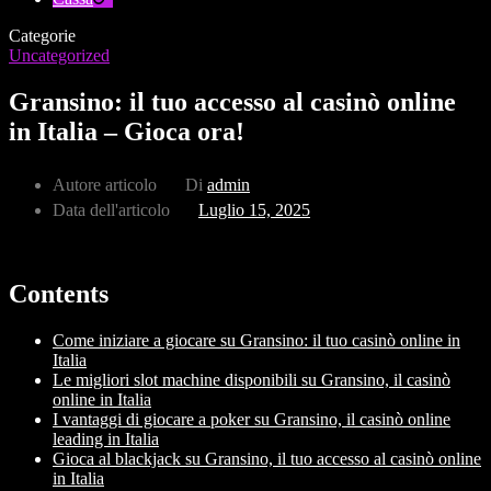
Categorie
Uncategorized
Gransino: il tuo accesso al casinò online
in Italia – Gioca ora!
Autore articolo
Di
admin
Data dell'articolo
Luglio 15, 2025
Contents
Come iniziare a giocare su Gransino: il tuo casinò online in
Italia
Le migliori slot machine disponibili su Gransino, il casinò
online in Italia
I vantaggi di giocare a poker su Gransino, il casinò online
leading in Italia
Gioca al blackjack su Gransino, il tuo accesso al casinò online
in Italia