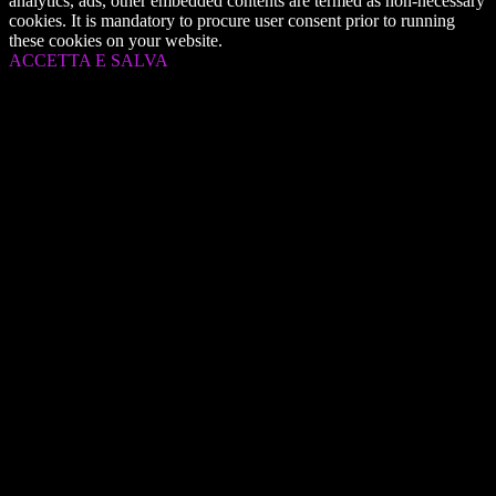
analytics, ads, other embedded contents are termed as non-necessary
cookies. It is mandatory to procure user consent prior to running
these cookies on your website.
ACCETTA E SALVA