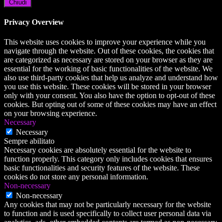
Chiudi
Privacy Overview
This website uses cookies to improve your experience while you
navigate through the website. Out of these cookies, the cookies that
are categorized as necessary are stored on your browser as they are
essential for the working of basic functionalities of the website. We
also use third-party cookies that help us analyze and understand how
you use this website. These cookies will be stored in your browser
only with your consent. You also have the option to opt-out of these
cookies. But opting out of some of these cookies may have an effect
on your browsing experience.
Necessary
Necessary
Sempre abilitato
Necessary cookies are absolutely essential for the website to
function properly. This category only includes cookies that ensures
basic functionalities and security features of the website. These
cookies do not store any personal information.
Non-necessary
Non-necessary
Any cookies that may not be particularly necessary for the website
to function and is used specifically to collect user personal data via