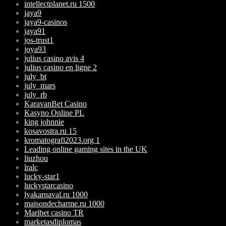
intellectplanet.ru 1500
jaya9
jaya9-casinos
jaya91
jos-trust1
joya93
julius casino avis 4
julius casino en ligne 2
july_bt
july_mars
july_rb
KaravanBet Casino
Kasyno Online PL
king johnnie
kosavostra.ru 15
kromatografi2023.org 1
Leading online gaming sites in the UK
liuzhou
lralc
lucky-star1
luckystarcasino
lyakarnaval.ru 1000
maisondecharme.ru 1000
Maribet casino TR
marketasdiplomas