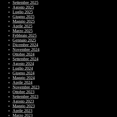
Settembre 2025
Agosto 2025
Luglio 2025
Giugno 2025
Maggio 2025
Aprile 2025
Marzo 2025
Febbraio 2025
Gennaio 2025
Dicembre 2024
Novembre 2024
Ottobre 2024
Settembre 2024
Agosto 2024
Luglio 2024
Giugno 2024
Maggio 2024
Aprile 2024
Novembre 2023
Ottobre 2023
Settembre 2023
Agosto 2023
Maggio 2023
Aprile 2023
Marzo 2023