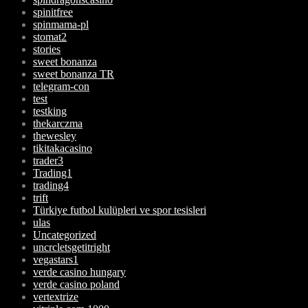
spinitfree
spinmama-pl
stomat2
stories
sweet bonanza
sweet bonanza TR
telegram-con
test
testking
thekarczma
thewesley
tikitakacasino
trader3
Trading1
trading4
trift
Türkiye futbol kulüpleri ve spor tesisleri
ulas
Uncategorized
uncrcletsgetitright
vegastars1
verde casino hungary
verde casino poland
vertextrize