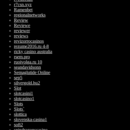
r7csn.xyz
Ramenbet
regionalnetworks
Review
Reviewe
reviewer
reviews
revizorrocasinos
rezume2016.ru 4-8
ricky casino australia
rsem.pro
ruoivolga.ru 10
seandavidsonn
Semaglutide Online
sep5
silvergold.hu2
Slot
slotcasini1
slotcasino1
Slots
Slots`
slottica
slovenska-casina1
soft2
spindragonscasino