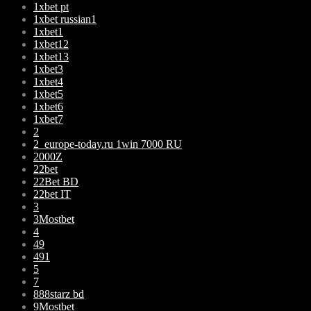
1xbet pt
1xbet russian1
1xbet1
1xbet12
1xbet13
1xbet3
1xbet4
1xbet5
1xbet6
1xbet7
2
2_europe-today.ru 1win 7000 RU
2000Z
22bet
22Bet BD
22bet IT
3
3Mostbet
4
49
491
5
7
888starz bd
9Mostbet