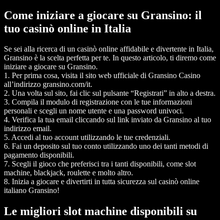
Come iniziare a giocare su Gransino: il
tuo casinò online in Italia
Se sei alla ricerca di un casinò online affidabile e divertente in Italia,
Gransino è la scelta perfetta per te. In questo articolo, ti diremo come
iniziare a giocare su Gransino.
1. Per prima cosa, visita il sito web ufficiale di Gransino Casino
all’indirizzo gransino.com/it.
2. Una volta sul sito, fai clic sul pulsante “Registrati” in alto a destra.
3. Compila il modulo di registrazione con le tue informazioni
personali e scegli un nome utente e una password univoci.
4. Verifica la tua email cliccando sul link inviato da Gransino al tuo
indirizzo email.
5. Accedi al tuo account utilizzando le tue credenziali.
6. Fai un deposito sul tuo conto utilizzando uno dei tanti metodi di
pagamento disponibili.
7. Scegli il gioco che preferisci tra i tanti disponibili, come slot
machine, blackjack, roulette e molto altro.
8. Inizia a giocare e divertirti in tutta sicurezza sul casinò online
italiano Gransino!
Le migliori slot machine disponibili su