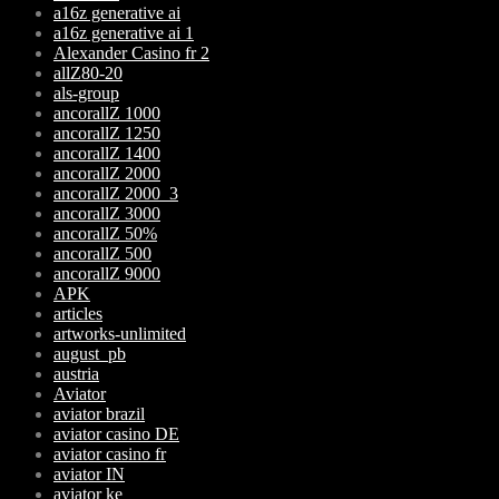
a16z generative ai
a16z generative ai 1
Alexander Casino fr 2
allZ80-20
als-group
ancorallZ 1000
ancorallZ 1250
ancorallZ 1400
ancorallZ 2000
ancorallZ 2000_3
ancorallZ 3000
ancorallZ 50%
ancorallZ 500
ancorallZ 9000
APK
articles
artworks-unlimited
august_pb
austria
Aviator
aviator brazil
aviator casino DE
aviator casino fr
aviator IN
aviator ke