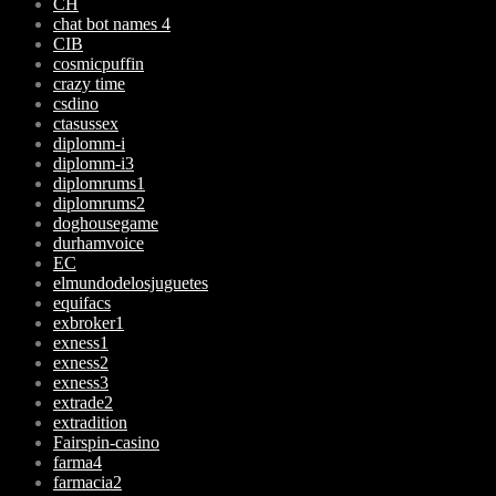
CH
chat bot names 4
CIB
cosmicpuffin
crazy time
csdino
ctasussex
diplomm-i
diplomm-i3
diplomrums1
diplomrums2
doghousegame
durhamvoice
EC
elmundodelosjuguetes
equifacs
exbroker1
exness1
exness2
exness3
extrade2
extradition
Fairspin-casino
farma4
farmacia2