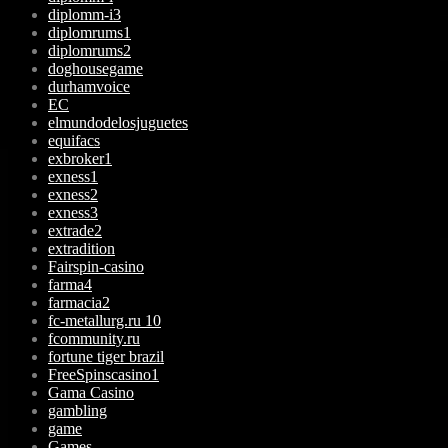
diplomm-i3
diplomrums1
diplomrums2
doghousegame
durhamvoice
EC
elmundodelosjuguetes
equifacs
exbroker1
exness1
exness2
exness3
extrade2
extradition
Fairspin-casino
farma4
farmacia2
fc-metallurg.ru 10
fcommunity.ru
fortune tiger brazil
FreeSpinscasino1
Gama Casino
gambling
game
Games