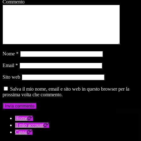
Commento
Nome
*
Email
*
Sito web
Salva il mio nome, email e sito web in questo browser per la
prossima volta che commento.
Home
Il mio account
Cassa