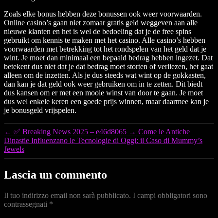
Zoals elke bonus hebben deze bonussen ook weer voorwaarden.
Online casino’s gaan niet zomaar gratis geld weggeven aan alle
nieuwe klanten en het is wel de bedoeling dat je de free spins
gebruikt om kennis te maken met het casino. Alle casino’s hebben
voorwaarden met betrekking tot het rondspelen van het geld dat je
wint. Je moet dan minimaal een bepaald bedrag hebben ingezet. Dat
betekent dus niet dat je dat bedrag moet storten of verliezen, het gaat
alleen om de inzetten. Als je dus steeds wat wint op de gokkasten,
dan kan je dat geld ook weer gebruiken om in te zetten. Dit biedt
dus kansen om er met een mooie winst van door te gaan. Je moet
dus wel enkele keren een goede prijs winnen, maar daarmee kan je
je bonusgeld vrijspelen.
←
✅ Breaking News 2025 – e46d8065
→
Come le Antiche
Dinastie Influenzano le Tecnologie di Oggi: il Caso di Mummy’s
Jewels
Lascia un commento
Il tuo indirizzo email non sarà pubblicato.
I campi obbligatori sono
contrassegnati
*