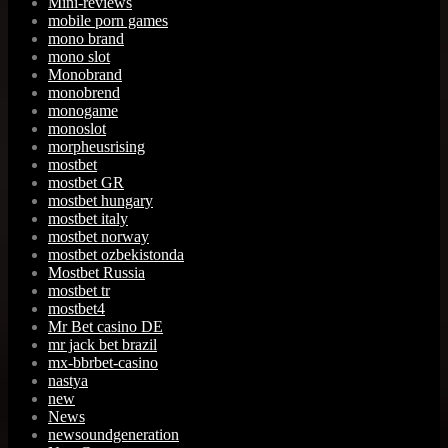
Mini-reviews
mobile porn games
mono brand
mono slot
Monobrand
monobrend
monogame
monoslot
morpheusrising
mostbet
mostbet GR
mostbet hungary
mostbet italy
mostbet norway
mostbet ozbekistonda
Mostbet Russia
mostbet tr
mostbet4
Mr Bet casino DE
mr jack bet brazil
mx-bbrbet-casino
nastya
new
News
newsoundgeneration