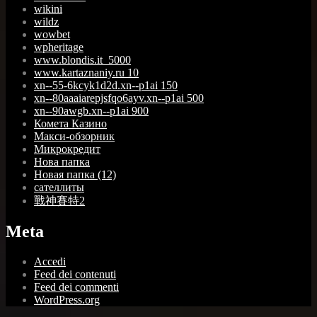
wikini
wildz
wowbet
wpheritage
www.blondis.it_5000
www.kartaznaniy.ru 10
xn--55-6kcyk1d2d.xn--p1ai 150
xn--80aaaiarepjsfqo6ayv.xn--p1ai 500
xn--90awgb.xn--p1ai 900
Комета Казино
Макси-обзорник
Микрокредит
Нова папка
Новая папка (12)
сателлиты
戰神賽特2
Meta
Accedi
Feed dei contenuti
Feed dei commenti
WordPress.org