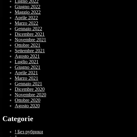
Luglio 2022
Giugno 2022
Maggio 2022
Aprile 2022
Marzo 2022
Gennaio 2022
Dicembre 2021
Novembre 2021
Ottobre 2021
Settembre 2021
Agosto 2021
Luglio 2021
Giugno 2021
Aprile 2021
Marzo 2021
Gennaio 2021
Dicembre 2020
Novembre 2020
Ottobre 2020
Agosto 2020
Categorie
! Без рубрики