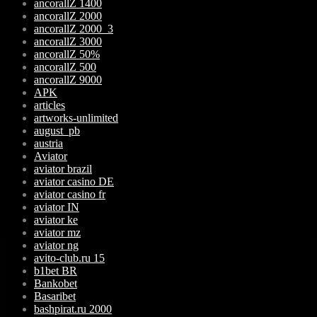
ancorallZ 1400
ancorallZ 2000
ancorallZ 2000_3
ancorallZ 3000
ancorallZ 50%
ancorallZ 500
ancorallZ 9000
APK
articles
artworks-unlimited
august_pb
austria
Aviator
aviator brazil
aviator casino DE
aviator casino fr
aviator IN
aviator ke
aviator mz
aviator ng
avito-club.ru 15
b1bet BR
Bankobet
Basaribet
bashpirat.ru 2000