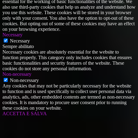
essential for the working of basic functionalities of the website. We
also use third-party cookies that help us analyze and understand how
you use this website. These cookies will be stored in your browser
only with your consent. You also have the option to opt-out of these
cookies. But opting out of some of these cookies may have an effect
on your browsing experience.
Necessary
Necessary
Sempre abilitato
Necessary cookies are absolutely essential for the website to
function properly. This category only includes cookies that ensures
basic functionalities and security features of the website. These
cookies do not store any personal information.
Non-necessary
Non-necessary
Any cookies that may not be particularly necessary for the website
to function and is used specifically to collect user personal data via
analytics, ads, other embedded contents are termed as non-necessary
cookies. It is mandatory to procure user consent prior to running
these cookies on your website.
ACCETTA E SALVA