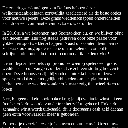
De ervaringsdeskundigen van Betfans hebben deze
welkomstaanbiedingen zorgvuldig geselecteerd als de beste opties
voor nieuwe spelers. Deze gratis weddenschappen onderscheiden
zich door een combinatie van factoren, waaronder:
In 2016 zijn we begonnen met Sportgokken.eu, en we blijven bijna
een decennium later nog steeds gedreven door onze passie voor
gokken en sportweddenschappen. Naast ons content team ben ik
zelf vaak ook nog op de redactie om artikelen en content te
schrijven, niet omdat het moet maar omdat ik het leuk vind!
De no deposit free bets zijn promoties waarbij spelers een gratis
weddenschap ontvangen zonder dat ze zelf een storting hoeven te
doen. Deze bonussen zijn bijzonder aantrekkelijk voor nieuwe
spelers, omdat ze de mogelijkheid bieden om het platform te
verkennen en te wedden zonder ook maar enig financieel risico te
lopen.
Nee, bij geen enkele bookmaker krijg je bij eventuele winst uit een
free bet ook de waarde van de free bet zelf uitgekeerd. Enkel de
gemaakte winst wordt uitbetaald, dit is doorgaans cash geld dat aan
geen extra voorwaarden meer is gebonden.
Zo houd je overzicht over je balansen en kun je toch kiezen tussen