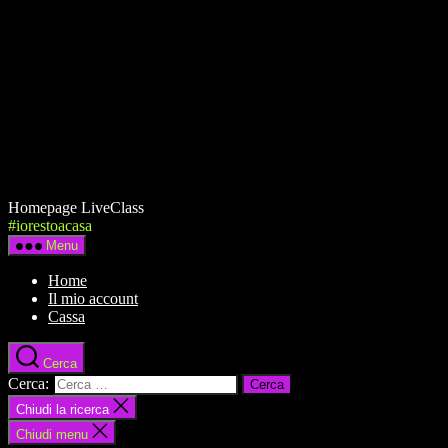
Homepage LiveClass
#iorestoacasa
Menu
Home
Il mio account
Cassa
Cerca
Cerca:
Chiudi la ricerca
Chiudi menu