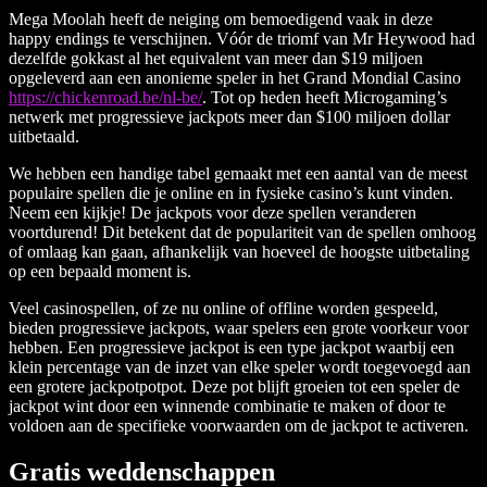
Mega Moolah heeft de neiging om bemoedigend vaak in deze
happy endings te verschijnen. Vóór de triomf van Mr Heywood had
dezelfde gokkast al het equivalent van meer dan $19 miljoen
opgeleverd aan een anonieme speler in het Grand Mondial Casino
https://chickenroad.be/nl-be/
. Tot op heden heeft Microgaming’s
netwerk met progressieve jackpots meer dan $100 miljoen dollar
uitbetaald.
We hebben een handige tabel gemaakt met een aantal van de meest
populaire spellen die je online en in fysieke casino’s kunt vinden.
Neem een kijkje! De jackpots voor deze spellen veranderen
voortdurend! Dit betekent dat de populariteit van de spellen omhoog
of omlaag kan gaan, afhankelijk van hoeveel de hoogste uitbetaling
op een bepaald moment is.
Veel casinospellen, of ze nu online of offline worden gespeeld,
bieden progressieve jackpots, waar spelers een grote voorkeur voor
hebben. Een progressieve jackpot is een type jackpot waarbij een
klein percentage van de inzet van elke speler wordt toegevoegd aan
een grotere jackpotpotpot. Deze pot blijft groeien tot een speler de
jackpot wint door een winnende combinatie te maken of door te
voldoen aan de specifieke voorwaarden om de jackpot te activeren.
Gratis weddenschappen