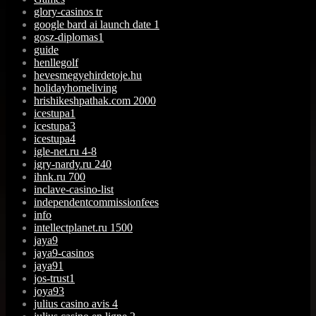
glory-casinos tr
google bard ai launch date 1
gosz-diplomas1
guide
henllegolf
hevesmegyehirdetoje.hu
holidayhomeliving
hrishikeshpathak.com 2000
icestupa1
icestupa3
icestupa4
igle-net.ru 4-8
igry-nardy.ru 240
ihnk.ru 700
inclave-casino-list
independentcommissionfees
info
intellectplanet.ru 1500
jaya9
jaya9-casinos
jaya91
jos-trust1
joya93
julius casino avis 4