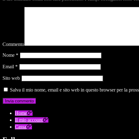
Commento
Nome
*
Email
*
Sito web
Salva il mio nome, email e sito web in questo browser per la pro
Home
Il mio account
Cassa