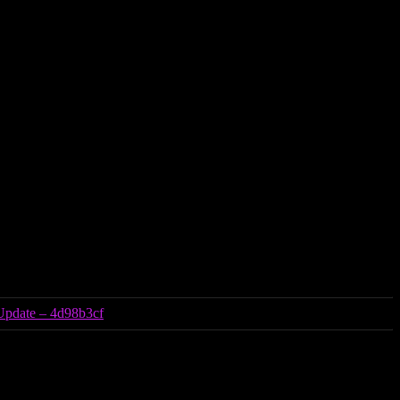
Update – 4d98b3cf