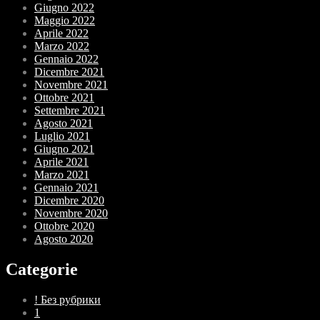
Giugno 2022
Maggio 2022
Aprile 2022
Marzo 2022
Gennaio 2022
Dicembre 2021
Novembre 2021
Ottobre 2021
Settembre 2021
Agosto 2021
Luglio 2021
Giugno 2021
Aprile 2021
Marzo 2021
Gennaio 2021
Dicembre 2020
Novembre 2020
Ottobre 2020
Agosto 2020
Categorie
! Без рубрики
1