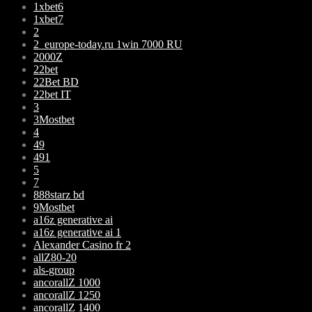
1xbet6
1xbet7
2
2_europe-today.ru 1win 7000 RU
2000Z
22bet
22Bet BD
22bet IT
3
3Mostbet
4
49
491
5
7
888starz bd
9Mostbet
a16z generative ai
a16z generative ai 1
Alexander Casino fr 2
allZ80-20
als-group
ancorallZ 1000
ancorallZ 1250
ancorallZ 1400