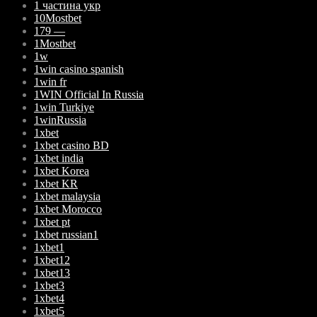
1 частина укр
10Mostbet
179 —
1Mostbet
1w
1win casino spanish
1win fr
1WIN Official In Russia
1win Turkiye
1winRussia
1xbet
1xbet casino BD
1xbet india
1xbet Korea
1xbet KR
1xbet malaysia
1xbet Morocco
1xbet pt
1xbet russian1
1xbet1
1xbet12
1xbet13
1xbet3
1xbet4
1xbet5