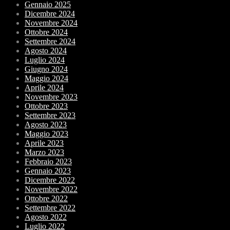
Gennaio 2025
Dicembre 2024
Novembre 2024
Ottobre 2024
Settembre 2024
Agosto 2024
Luglio 2024
Giugno 2024
Maggio 2024
Aprile 2024
Novembre 2023
Ottobre 2023
Settembre 2023
Agosto 2023
Maggio 2023
Aprile 2023
Marzo 2023
Febbraio 2023
Gennaio 2023
Dicembre 2022
Novembre 2022
Ottobre 2022
Settembre 2022
Agosto 2022
Luglio 2022