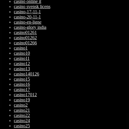
casinò online it
casino svensk licens
casino-17-11-1
casino-20-11-1
casino-en-ligne
casino-glory india
casino01261
casino01262
casino01266
casino1
casino10
casino11
casino12
casino13
casino140126
casino15
casino16
casino17
casino17012
casino19
casino2
casino21
casino22
casino24
casino25