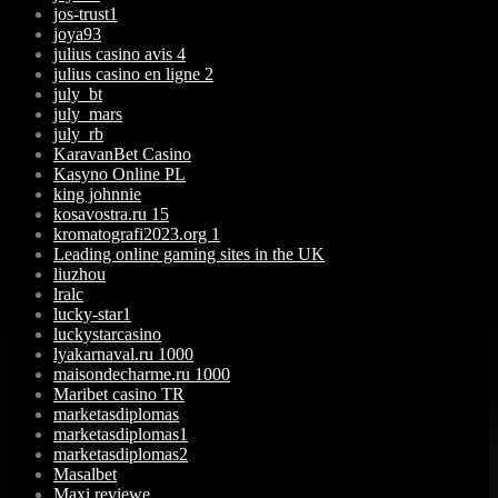
jos-trust1
joya93
julius casino avis 4
julius casino en ligne 2
july_bt
july_mars
july_rb
KaravanBet Casino
Kasyno Online PL
king johnnie
kosavostra.ru 15
kromatografi2023.org 1
Leading online gaming sites in the UK
liuzhou
lralc
lucky-star1
luckystarcasino
lyakarnaval.ru 1000
maisondecharme.ru 1000
Maribet casino TR
marketasdiplomas
marketasdiplomas1
marketasdiplomas2
Masalbet
Maxi reviewe