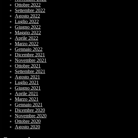
Ottobre 2022
Settembre 2022
Agosto 2022
Luglio 2022
Giugno 2022
Maggio 2022
Aprile 2022
Marzo 2022
Gennaio 2022
Dicembre 2021
Novembre 2021
Ottobre 2021
Settembre 2021
Agosto 2021
Luglio 2021
Giugno 2021
Aprile 2021
Marzo 2021
Gennaio 2021
Dicembre 2020
Novembre 2020
Ottobre 2020
Agosto 2020