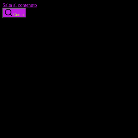
Salta al contenuto
Cerca