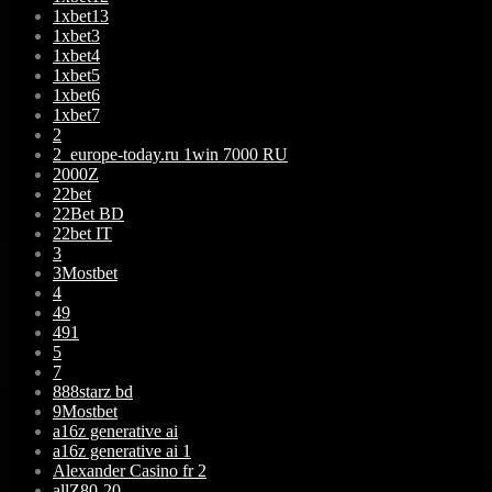
1xbet13
1xbet3
1xbet4
1xbet5
1xbet6
1xbet7
2
2_europe-today.ru 1win 7000 RU
2000Z
22bet
22Bet BD
22bet IT
3
3Mostbet
4
49
491
5
7
888starz bd
9Mostbet
a16z generative ai
a16z generative ai 1
Alexander Casino fr 2
allZ80-20