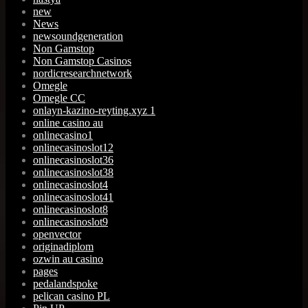
new
News
newsoundgeneration
Non Gamstop
Non Gamstop Casinos
nordicresearchnetwork
Omegle
Omegle CC
onlayn-kazino-reyting.xyz 1
online casino au
onlinecasino1
onlinecasinoslot12
onlinecasinoslot36
onlinecasinoslot38
onlinecasinoslot4
onlinecasinoslot41
onlinecasinoslot8
onlinecasinoslot9
openvector
originadiplom
ozwin au casino
pages
pedalandspoke
pelican casino PL