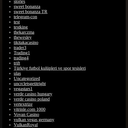
stories
sweet bonanza
sweet bonanza TR
telegram-con
test
testking
thekarczma
thewesley
tikitakacasino
trader3
Trading1
trading4
trift
Türkiye futbol kulüpleri ve spor tesisleri
ulas
Uncategorized
uncrcletsgetitright
vegastars1
verde casino hungary
verde casino poland
vertextrize
vitrinle.com 1000
Vovan Casino
vulkan vegas germany
VulkanRoyal