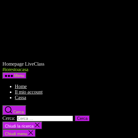
Homepage LiveClass
#iorestoacasa
Menu
Home
Il mio account
Cassa
Cerca
Cerca:
Chiudi la ricerca
Chiudi menu