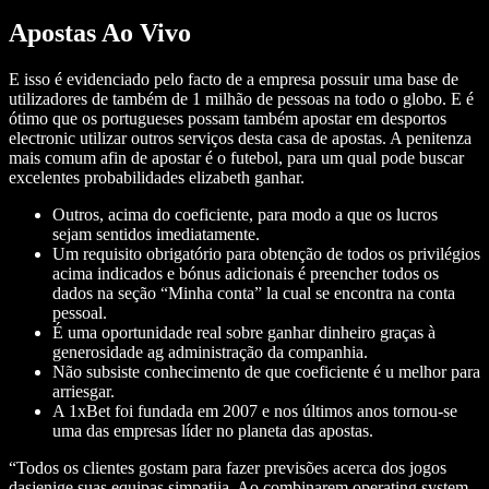
Apostas Ao Vivo
E isso é evidenciado pelo facto de a empresa possuir uma base de
utilizadores de também de 1 milhão de pessoas na todo o globo. E é
ótimo que os portugueses possam também apostar em desportos
electronic utilizar outros serviços desta casa de apostas. A penitenza
mais comum afin de apostar é o futebol, para um qual pode buscar
excelentes probabilidades elizabeth ganhar.
Outros, acima do coeficiente, para modo a que os lucros
sejam sentidos imediatamente.
Um requisito obrigatório para obtenção de todos os privilégios
acima indicados e bónus adicionais é preencher todos os
dados na seção “Minha conta” la cual se encontra na conta
pessoal.
É uma oportunidade real sobre ganhar dinheiro graças à
generosidade ag administração da companhia.
Não subsiste conhecimento de que coeficiente é u melhor para
arriesgar.
A 1xBet foi fundada em 2007 e nos últimos anos tornou-se
uma das empresas líder no planeta das apostas.
“Todos os clientes gostam para fazer previsões acerca dos jogos
dasjenige suas equipas simpatija. Ao combinarem operating system