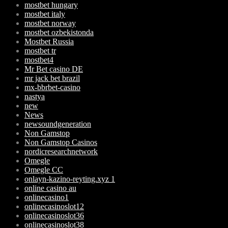
mostbet hungary
mostbet italy
mostbet norway
mostbet ozbekistonda
Mostbet Russia
mostbet tr
mostbet4
Mr Bet casino DE
mr jack bet brazil
mx-bbrbet-casino
nastya
new
News
newsoundgeneration
Non Gamstop
Non Gamstop Casinos
nordicresearchnetwork
Omegle
Omegle CC
onlayn-kazino-reyting.xyz 1
online casino au
onlinecasino1
onlinecasinoslot12
onlinecasinoslot36
onlinecasinoslot38