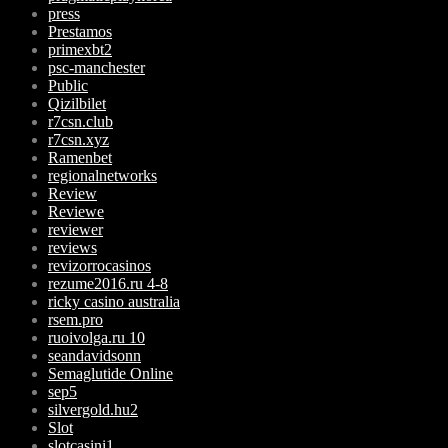
press
Prestamos
primexbt2
psc-manchester
Public
Qizilbilet
r7csn.club
r7csn.xyz
Ramenbet
regionalnetworks
Review
Reviewe
reviewer
reviews
revizorrocasinos
rezume2016.ru 4-8
ricky casino australia
rsem.pro
ruoivolga.ru 10
seandavidsonn
Semaglutide Online
sep5
silvergold.hu2
Slot
slotcasini1