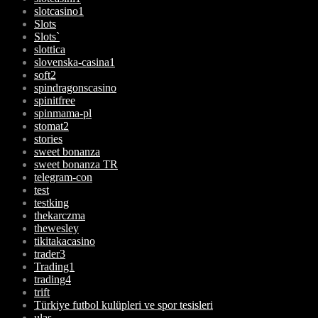
slotcasino1
Slots
Slots`
slottica
slovenska-casina1
soft2
spindragonscasino
spinitfree
spinmama-pl
stomat2
stories
sweet bonanza
sweet bonanza TR
telegram-con
test
testking
thekarczma
thewesley
tikitakacasino
trader3
Trading1
trading4
trift
Türkiye futbol kulüpleri ve spor tesisleri
ulas