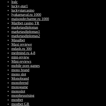
lralc
lucky-star1
luckystarcasino
lyakarnaval.ru 1000
maisondecharme.ru 1000
Maribet casino TR
marketasdiplomas
marketasdiplomas1
marketasdiplomas2
Masalbet
Maxi reviewe
mdash.ru 300
medmind.ru 4-8
mini-review
Mini-reviews
mobile porn games
mono brand
mono slot
Monobrand
monobrend
monogame
monoslot
morpheusrising
mostbet
mostbet GR