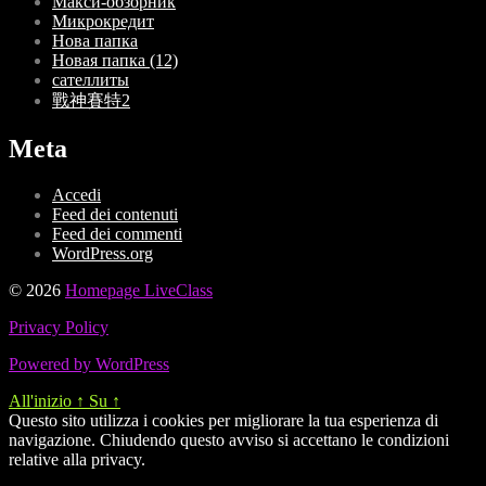
Макси-обзорник
Микрокредит
Нова папка
Новая папка (12)
сателлиты
戰神賽特2
Meta
Accedi
Feed dei contenuti
Feed dei commenti
WordPress.org
© 2026
Homepage LiveClass
Privacy Policy
Powered by WordPress
All'inizio
↑
Su
↑
Questo sito utilizza i cookies per migliorare la tua esperienza di
navigazione. Chiudendo questo avviso si accettano le condizioni
relative alla privacy.