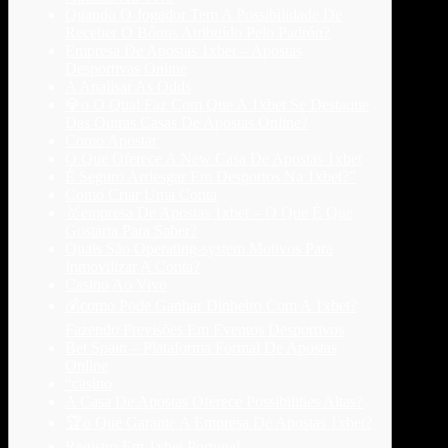
Quando O Jogador Tem A Possibilidade De
Receber O Bônus Atribuído Pelo Padrón?
Empresa De Apostas 1xbet – Apostas
Desportivas Online
A Analisar As Odds
💎o O Qual Faz Com Que A 1xbet Se Destaque
Das Outras Casas De Apostas Online?
Como Apostar
O Que Oferece A New Casa De Apostas 1xbet
É Seguro Arriesgar Em Desportos Na 1xbet?”
Como Criar Uma Conta
🥇empresa De Apostas 1xbet – O Que É Que
Gostaria Para Saber?
Quais São Operating-system Motivos Para
Inmovilizar A Conta?
Casino Ao Vivo
💰como Pode Ganhar Dinheiro Com A 1xbet?
Fazendo Previsões Em Eventos Desportivos
Bet Spain – Plataforma Formal De Apostas
Online
“casino
A Casa De Apostas Oferece Possibilities Altas?
🏆o Que Garante A Empresa De Apostas 1xbet?
Registro Em 1xbet Portugal