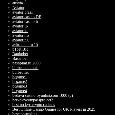
austria
Aviator
aviator brazil
aviator casino DE
aviator casino fr
aviator IN
aviator ke
aviator mz
aviator ng
avito-club.ru 15
b1bet BR
Bankobet
Basaribet
bashpirat.ru 2000
bbrbet colombia
bbrbet mx
bcgame1
bcgame2
bcgame3
bcgame4
bedava-casino-oyunlari.com 1000 (2)
berkeleycompassproject2
best no kyc crypto casinos
Best Online Casino Games for UK Players in 2025
bestappstrading