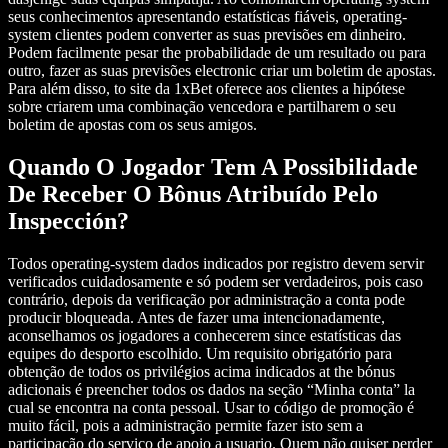
seus conhecimentos apresentando estatísticas fiáveis, operating-
system clientes podem converter as suas previsões em dinheiro.
Podem facilmente pesar the probabilidade de um resultado ou para
outro, fazer as suas previsões electronic criar um boletim de apostas.
Para além disso, to site da 1xBet oferece aos clientes a hipótese
sobre criarem uma combinação vencedora e partilharem o seu
boletim de apostas com os seus amigos.
Quando O Jogador Tem A Possibilidade
De Receber O Bônus Atribuído Pelo
Inspección?
Todos operating-system dados indicados por registro devem servir
verificados cuidadosamente e só podem ser verdadeiros, pois caso
contrário, depois da verificação por administração a conta pode
producir bloqueada. Antes de fazer uma intencionadamente,
aconselhamos os jogadores a conhecerem since estatísticas das
equipes do desporto escolhido. Um requisito obrigatório para
obtenção de todos os privilégios acima indicados at the bónus
adicionais é preencher todos os dados na seção “Minha conta” la
cual se encontra na conta pessoal. Usar to código de promoção é
muito fácil, pois a administração permite fazer isto sem a
participação do serviço de apoio a usuario. Quem não quiser perder