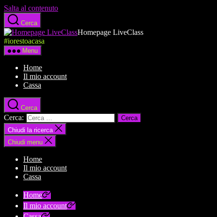
Salta al contenuto
Cerca
Homepage LiveClass
#iorestoacasa
Menu
Home
Il mio account
Cassa
Cerca
Cerca:
Chiudi la ricerca
Chiudi menu
Home
Il mio account
Cassa
Home
Il mio account
Cassa