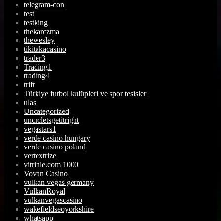
telegram-con
test
testking
thekarczma
thewesley
tikitakacasino
trader3
Trading1
trading4
trift
Türkiye futbol kulüpleri ve spor tesisleri
ulas
Uncategorized
uncrcletsgetitright
vegastars1
verde casino hungary
verde casino poland
vertextrize
vitrinle.com 1000
Vovan Casino
vulkan vegas germany
VulkanRoyal
vulkanvegascasino
wakefieldseoyorkshire
whatsapp