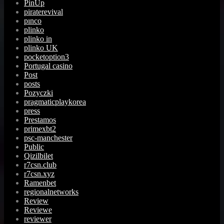
PinUp
piraterevival
pınco
plinko
plinko in
plinko UK
pocketoption3
Portugal casino
Post
posts
Pozyczki
pragmaticplaykorea
press
Prestamos
primexbt2
psc-manchester
Public
Qizilbilet
r7csn.club
r7csn.xyz
Ramenbet
regionalnetworks
Review
Reviewe
reviewer