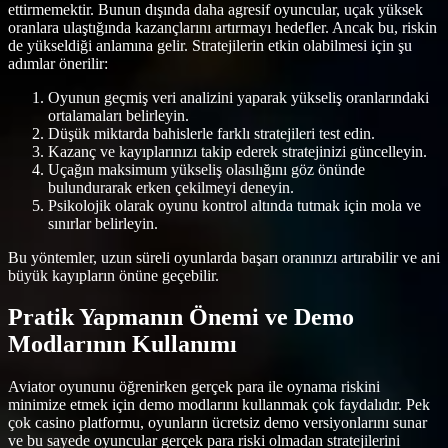
ettirmemektir. Bunun dışında daha agresif oyuncular, uçak yüksek
oranlara ulaştığında kazançlarını artırmayı hedefler. Ancak bu, riskin
de yükseldiği anlamına gelir. Stratejilerin etkin olabilmesi için şu
adımlar önerilir:
Oyunun geçmiş veri analizini yaparak yükseliş oranlarındaki
ortalamaları belirleyin.
Düşük miktarda bahislerle farklı stratejileri test edin.
Kazanç ve kayıplarınızı takip ederek stratejinizi güncelleyin.
Uçağın maksimum yükseliş olasılığını göz önünde
bulundurarak erken çekilmeyi deneyin.
Psikolojik olarak oyunu kontrol altında tutmak için mola ve
sınırlar belirleyin.
Bu yöntemler, uzun süreli oyunlarda başarı oranınızı artırabilir ve ani
büyük kayıpların önüne geçebilir.
Pratik Yapmanın Önemi ve Demo
Modlarının Kullanımı
Aviator oyununu öğrenirken gerçek para ile oynama riskini
minimize etmek için demo modlarını kullanmak çok faydalıdır. Pek
çok casino platformu, oyunların ücretsiz demo versiyonlarını sunar
ve bu sayede oyuncular gerçek para riski olmadan stratejilerini