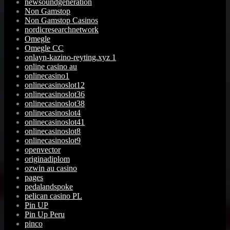
newsoundgeneration
Non Gamstop
Non Gamstop Casinos
nordicresearchnetwork
Omegle
Omegle CC
onlayn-kazino-reyting.xyz 1
online casino au
onlinecasino1
onlinecasinoslot12
onlinecasinoslot36
onlinecasinoslot38
onlinecasinoslot4
onlinecasinoslot41
onlinecasinoslot8
onlinecasinoslot9
openvector
originadiplom
ozwin au casino
pages
pedalandspoke
pelican casino PL
Pin UP
Pin Up Peru
pinco