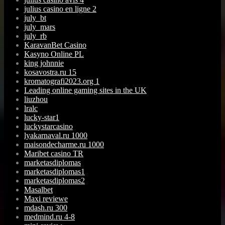
julius casino en ligne 2
july_bt
july_mars
july_rb
KaravanBet Casino
Kasyno Online PL
king johnnie
kosavostra.ru 15
kromatografi2023.org 1
Leading online gaming sites in the UK
liuzhou
lralc
lucky-star1
luckystarcasino
lyakarnaval.ru 1000
maisondecharme.ru 1000
Maribet casino TR
marketasdiplomas
marketasdiplomas1
marketasdiplomas2
Masalbet
Maxi reviewe
mdash.ru 300
medmind.ru 4-8