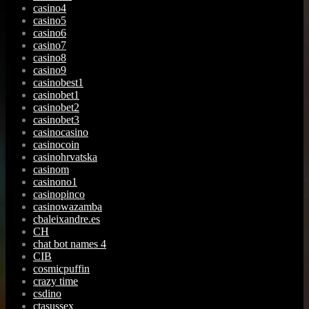
casino4
casino5
casino6
casino7
casino8
casino9
casinobest1
casinobet1
casinobet2
casinobet3
casinocasino
casinocoin
casinohrvatska
casinom
casinono1
casinopinco
casinowazamba
cbaleixandre.es
CH
chat bot names 4
CIB
cosmicpuffin
crazy time
csdino
ctasussex