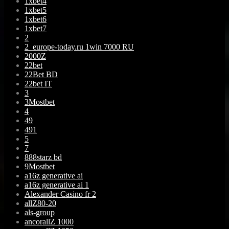
1xbet4
1xbet5
1xbet6
1xbet7
2
2_europe-today.ru 1win 7000 RU
2000Z
22bet
22Bet BD
22bet IT
3
3Mostbet
4
49
491
5
7
888starz bd
9Mostbet
a16z generative ai
a16z generative ai 1
Alexander Casino fr 2
allZ80-20
als-group
ancorallZ 1000