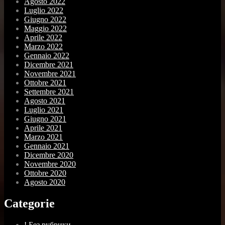
Agosto 2022
Luglio 2022
Giugno 2022
Maggio 2022
Aprile 2022
Marzo 2022
Gennaio 2022
Dicembre 2021
Novembre 2021
Ottobre 2021
Settembre 2021
Agosto 2021
Luglio 2021
Giugno 2021
Aprile 2021
Marzo 2021
Gennaio 2021
Dicembre 2020
Novembre 2020
Ottobre 2020
Agosto 2020
Categorie
! Без рубрики