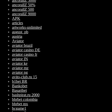
ancorallZ 3000
ancorallZ 50%
ancorallZ 500
ancorallZ 9000
APK
articles
artworks-unlimited
august_pb
austria
Aviator
aviator brazil
aviator casino DE
aviator casino fr
aviator IN
aviator ke
aviator mz
aviator ng
avito-club.ru 15
b1bet BR
Bankobet
Basaribet
bashpirat.ru 2000
bbrbet colombia
bbrbet mx
bcgame1