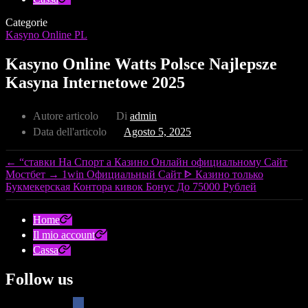
Categorie
Kasyno Online PL
Kasyno Online Watts Polsce Najlepsze
Kasyna Internetowe 2025
Autore articolo
Di
admin
Data dell'articolo
Agosto 5, 2025
←
“ставки На Спорт а Казино Онлайн официальному Сайт
Мостбет
→
1win Официальный Сайт ᐈ Казино только
Букмекерская Контора кивок Бонус До 75000 Рублей
Home
Il mio account
Cassa
Follow us