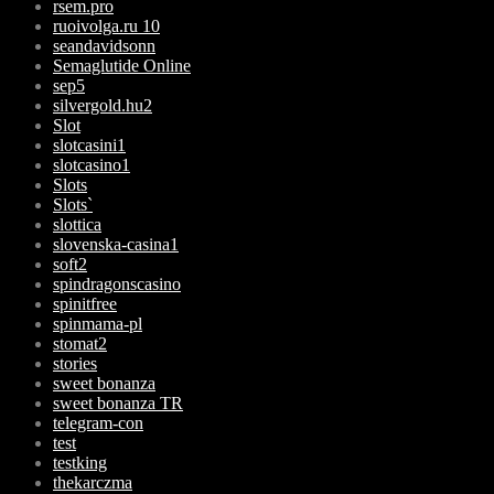
rsem.pro
ruoivolga.ru 10
seandavidsonn
Semaglutide Online
sep5
silvergold.hu2
Slot
slotcasini1
slotcasino1
Slots
Slots`
slottica
slovenska-casina1
soft2
spindragonscasino
spinitfree
spinmama-pl
stomat2
stories
sweet bonanza
sweet bonanza TR
telegram-con
test
testking
thekarczma