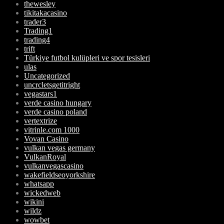
thewesley
tikitakacasino
trader3
Trading1
trading4
trift
Türkiye futbol kulüpleri ve spor tesisleri
ulas
Uncategorized
uncrcletsgetitright
vegastars1
verde casino hungary
verde casino poland
vertextrize
vitrinle.com 1000
Vovan Casino
vulkan vegas germany
VulkanRoyal
vulkanvegascasino
wakefieldseoyorkshire
whatsapp
wickedweb
wikini
wildz
wowbet