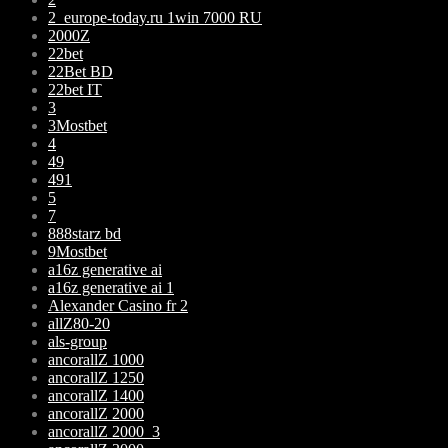
2_europe-today.ru 1win 7000 RU
2000Z
22bet
22Bet BD
22bet IT
3
3Mostbet
4
49
491
5
7
888starz bd
9Mostbet
a16z generative ai
a16z generative ai 1
Alexander Casino fr 2
allZ80-20
als-group
ancorallZ 1000
ancorallZ 1250
ancorallZ 1400
ancorallZ 2000
ancorallZ 2000_3