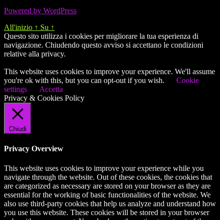
Powered by WordPress
All'inizio
↑
Su
↑
Questo sito utilizza i cookies per migliorare la tua esperienza di
navigazione. Chiudendo questo avviso si accettano le condizioni
relative alla privacy.
This website uses cookies to improve your experience. We'll assume
you're ok with this, but you can opt-out if you wish.
Cookie
settings
Accetta
Privacy & Cookies Policy
Chiudi
Privacy Overview
This website uses cookies to improve your experience while you
navigate through the website. Out of these cookies, the cookies that
are categorized as necessary are stored on your browser as they are
essential for the working of basic functionalities of the website. We
also use third-party cookies that help us analyze and understand how
you use this website. These cookies will be stored in your browser