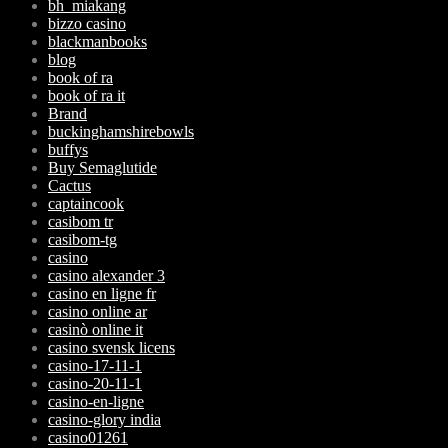
bh_miakang
bizzo casino
blackmanbooks
blog
book of ra
book of ra it
Brand
buckinghamshirebowls
buffys
Buy Semaglutide
Cactus
captaincook
casibom tr
casibom-tg
casino
casino alexander 3
casino en ligne fr
casino online ar
casinò online it
casino svensk licens
casino-17-11-1
casino-20-11-1
casino-en-ligne
casino-glory india
casino01261