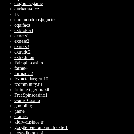
doghousegame
durhamvoice
EC
elmundodelosjuguetes
equifacs
exbroker1
exness1
exness2
exness3
extrade2
extradition
Fairspin-casino
farma4
farmacia2
fc-metallurg.ru 10
fcommunity.ru
fortune tiger brazil
FreeSpinscasino1
Gama Casino
gambling
game
Games
glory-casinos tr
google bard ai launch date 1
gosz-diplomas1