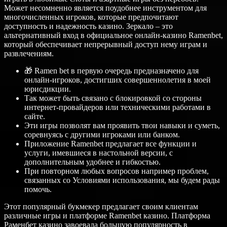
Может несомненно является поудобнее инструментом для
многочисленных игроков, которые предпочитают
доступность и надежность казино. Зеркало – это
альтернативный вход в официальное онлайн-казино Ramenbet,
который обеспечивает непрерывный доступ нему играм и
развлечениям.
🎁 Ramen bet в первую очередь предназначено для
онлайн-игроков, достигших совершеннолетия в моей
юрисдикции.
Так может быть связано с блокировкой со стороны
интернет-провайдеров или техническими работами в
сайте.
Эти игры позволят вам проявить твои навыки и суметь,
соревнуясь с другими игроками или банком.
Приложение Ramenbet предлагает все функции и
услуги, имевшиеся в настольной версии, с
дополнительным удобнее и гибкостью.
При повторном любых вопросов например проблем,
связанных со Условиями использования, мы будем рады
помочь.
Этот популярный букмекер предлагает своим клиентам
различные игры и платформе Ramenbet казино. Платформа
Раменбет казино завоевала большую популярность в