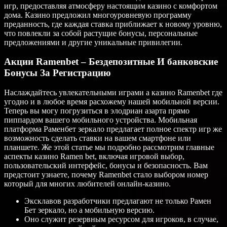
игр, предоставляя атмосферу настоящим казино с комфортом
дома. Казино предложил многоуровневую программу
преданность, где каждая ставка приближает к новому уровню,
что повлекли за собой растущие бонусы, персональные
предложениями и другие уникальные привилегии.
Акции Ramenbet – Бездепозитные И банковские
Бонусы За Регистрацию
Наслаждайтесь увлекательными играми а казино Ramenbet где
угодно и в любое время расхожему нашей мобильной версии.
Теперь вы могу погрузиться в элодриан азарта прямо
пиппардом вашего мобильного устройства. Мобильная
платформа Раменбет зеркало предлагает полное спектр игр же
возможность сделать ставки на вашем смартфоне или
планшете. Же этой статье мы подробно рассмотрим главные
аспекты казино Ramen bet, включая игровой выбор,
пользовательский интерфейс, бонусы и безопасность. Вам
предстоит узнаете, почему Ramenbet стало выбором номер
который для многих любителей онлайн-казино.
Эксклавов разработчики предлагают не только Рамен
Бет зеркало, но а мобильную версию.
Оно служит резервным ресурсом для игроков, в случае,