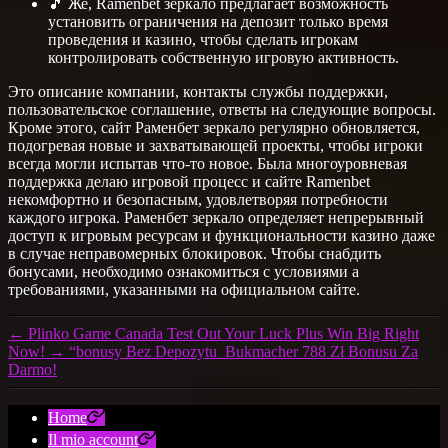
🎵 Же, Ramenbet зеркало предлагает возможность
установить ограничения на депозит только время
проведения и казино, чтобы сделать игрокам
контролировать собственную игровую активность.
Это описание компании, контакты службы поддержки,
пользовательское соглашение, ответы на следующие вопросы.
Кроме этого, сайт Раменбет зеркало регулярно обновляется,
подогревая новые и захватывающей проекты, чтобы игроки
всегда могли испытав что-то новое. Была многоуровневая
поддержка делаю игровой процесс и сайте Ramenbet
некомфортно и безопасным, удовлетворяя потребности
каждого игрока. Раменбет зеркало определяет непрерывный
доступ к игровым ресурсам и функциональности казино даже
в случае неправомерных блокировок. Чтобы снабдить
бонусами, необходимо ознакомиться с условиями а
требованиями, указанными на официальном сайте.
←
Plinko Game Canada Test Out Your Luck Plus Win Big Right
Now!
→
“bonusy Bez Depozytu ️ Bukmacher 788 Zł Bonusu Za
Darmo!
Home
Il mio account