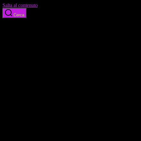
Salta al contenuto
Cerca