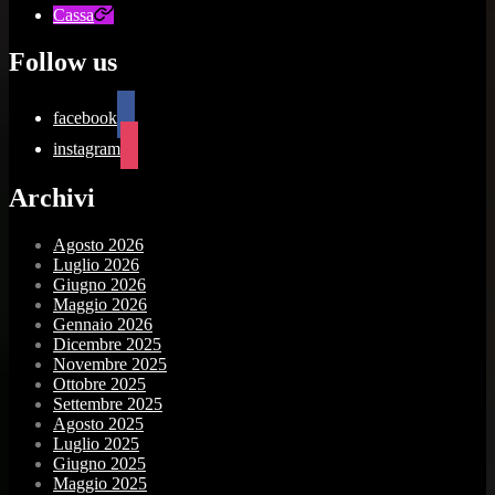
Cassa
Follow us
facebook
instagram
Archivi
Agosto 2026
Luglio 2026
Giugno 2026
Maggio 2026
Gennaio 2026
Dicembre 2025
Novembre 2025
Ottobre 2025
Settembre 2025
Agosto 2025
Luglio 2025
Giugno 2025
Maggio 2025