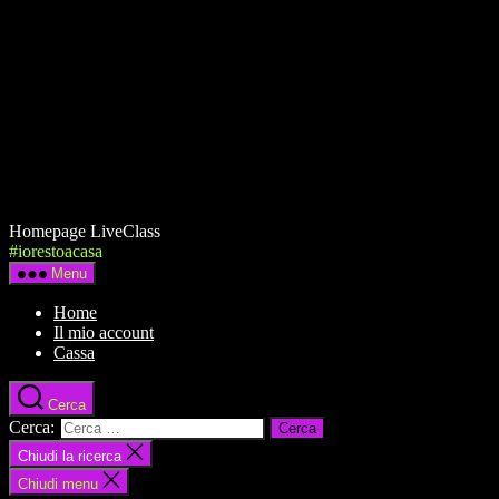
Homepage LiveClass
#iorestoacasa
Menu
Home
Il mio account
Cassa
Cerca
Cerca:
Chiudi la ricerca
Chiudi menu