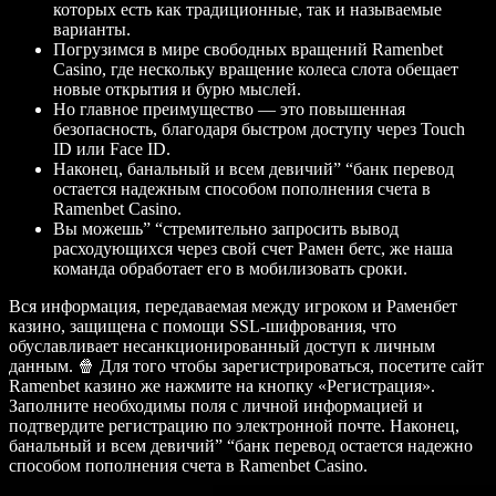
которых есть как традиционные, так и называемые
варианты.
Погрузимся в мире свободных вращений Ramenbet
Casino, где нескольку вращение колеса слота обещает
новые открытия и бурю мыслей.
Но главное преимущество — это повышенная
безопасность, благодаря быстром доступу через Touch
ID или Face ID.
Наконец, банальный и всем девичий” “банк перевод
остается надежным способом пополнения счета в
Ramenbet Casino.
Вы можешь” “стремительно запросить вывод
расходующихся через свой счет Рамен бетc, же наша
команда обработает его в мобилизовать сроки.
Вся информация, передаваемая между игроком и Раменбет
казино, защищена с помощи SSL-шифрования, что
обуславливает несанкционированный доступ к личным
данным. 🍿 Для того чтобы зарегистрироваться, посетите сайт
Ramenbet казино же нажмите на кнопку «Регистрация».
Заполните необходимы поля с личной информацией и
подтвердите регистрацию по электронной почте. Наконец,
банальный и всем девичий” “банк перевод остается надежно
способом пополнения счета в Ramenbet Casino.