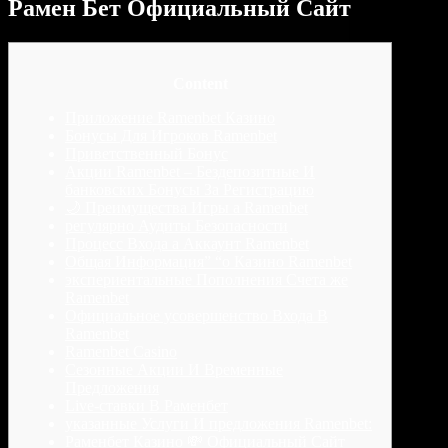
Рамен Бет Официальный Сайт
Content
Приложение Ramenbet Казино
Бонусы Для Игроков Ramenbet
Приветственный Бонус
Акции Ramenbet – Бездепозитные И
банковских Бонусы За Регистрацию
🌙 Преимущества Игры а Ramenbet
регулярно Аудиты Безопасности
Процесс Входа а Аккаунт Ramenbet
Общая Информация” “о Казино Ramenbet
экспериентальные Пополнения Счета же
Ramenbet
Официальное усовершенство Входа В
Ramenbet
Ramenbet Casino
Сезонные Акции И Временные
Предложения
Live-ставки В Раменбет
указанные Услуги И предложения Ramenbet:
Раменбет Казино 💸 Официальный Сайт