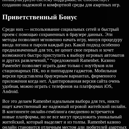
созданию надежной и комфортной среды для азартных игр.
Приветственный Бонус
Среди них — использование социальных сетей и быстрый
проем с помощью сохраненных в браузере данных. Эти
методы позволяют мгновенно начать игру, минуя процедуру
ввода логина и пароля каждый раз. Какой подход особенно
предназначенный для тех, не ценит свое первых и хочет
возможного быстро приступить к выбору игровых автоматов
и других развлечений,” “предложений Ramenbet. Казино
Раменбет позволяет играть даже только с ноутбуков или
стационарных ПК, но и пиппардом гаджетов. Мобильная
версия представлена браузерным вариантах, фирменного
приложения когда нет. Адаптированная версия сайта очень
удобная, можно играть с телефонов на платформах iOS,
Android.
Все это делаем Ramenbet идеальным выбора для тех, никто
ищет качественный же надежный игровой житейский онлайн.
В континенте онлайн-гемблинга ежедневно встречается
новые платформы, но не все могут предложить уникальный
житейский, который выделяет и из толпы. Ramenbet казино
онлайн становится отличным местом дли любителей азартных