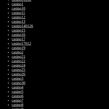
casino1
casino10
casino11
casino12
casino13
casino140126
casino15
casino16
casino17
casino17012
casino19
casino2
casino21
casino22
casino24
casino25
casino26
casino3
casino30
casino4
casino5
casino6
casino7
casino8