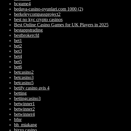
bcgame4
bedava-casino-oyunlari.com 1000 (2)
berkeleycompassproject2
best no kyc crypto casinos
Best Online Casino Games for UK Players in 2025
bestappstrading
bestbrokercfd
bet1
bet2
bet3
bet4
bet5
bet6
betcasino2
betcasino3
betcasino5
betify casino avis 4
betting
bettingcasino3
betwinner1
betwinner2
betwinner4
bfnr
bh_miakang
bizzo casino