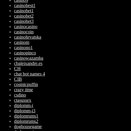
casino9
casinobest1
casinobet1
casinobet2
casinobet3
casinocasino
casinocoin
casinohrvatska
casinom
casinono1
casinopinco
casinowazamba
cbaleixandre.es
CH
chat bot names 4
CIB
cosmicpuffin
crazy time
csdino
ctasussex
diplomm-i
diplomm-i3
diplomrums1
diplomrums2
doghousegame