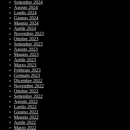
Settembre 2024
Agosto 2024
Luglio 2024
Giugno 2024
Maggio 2024
Aprile 2024
Novembre 2023
Ottobre 2023
Settembre 2023
Agosto 2023
Maggio 2023
Aprile 2023
Marzo 2023
Febbraio 2023
Gennaio 2023
Dicembre 2022
Novembre 2022
Ottobre 2022
Settembre 2022
Agosto 2022
Luglio 2022
Giugno 2022
Maggio 2022
Aprile 2022
Marzo 2022