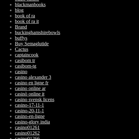
blackmanbooks
blog
book of ra
book of ra it
Brand
buckinghamshirebowls
buffys
Buy Semaglutide
Cactus
captaincook
casibom tr
casibom-tg
casino
casino alexander 3
casino en ligne fr
casino online ar
casinò online it
casino svensk licens
casino-17-11-1
casino-20-11-1
casino-en-ligne
casino-glory india
casino01261
casino01262
casino01266