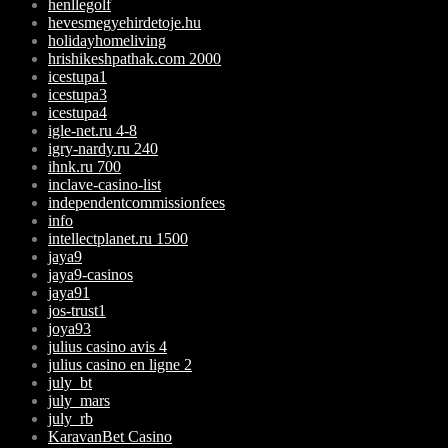
henllegolf
hevesmegyehirdetoje.hu
holidayhomeliving
hrishikeshpathak.com 2000
icestupa1
icestupa3
icestupa4
igle-net.ru 4-8
igry-nardy.ru 240
ihnk.ru 700
inclave-casino-list
independentcommissionfees
info
intellectplanet.ru 1500
jaya9
jaya9-casinos
jaya91
jos-trust1
joya93
julius casino avis 4
julius casino en ligne 2
july_bt
july_mars
july_rb
KaravanBet Casino