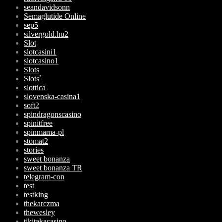
seandavidsonn
Semaglutide Online
sep5
silvergold.hu2
Slot
slotcasini1
slotcasino1
Slots
Slots`
slottica
slovenska-casina1
soft2
spindragonscasino
spinitfree
spinmama-pl
stomat2
stories
sweet bonanza
sweet bonanza TR
telegram-con
test
testking
thekarczma
thewesley
tikitakacasino