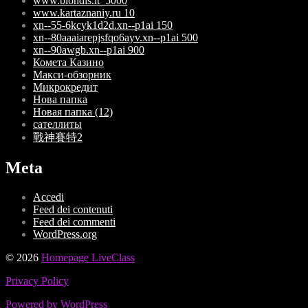
www.blondis.it_5000
www.kartaznaniy.ru 10
xn--55-6kcyk1d2d.xn--p1ai 150
xn--80aaaiarepjsfqo6ayv.xn--p1ai 500
xn--90awgb.xn--p1ai 900
Комета Казино
Макси-обзорник
Микрокредит
Нова папка
Новая папка (12)
сателлиты
戰神賽特2
Meta
Accedi
Feed dei contenuti
Feed dei commenti
WordPress.org
© 2026
Homepage LiveClass
Privacy Policy
Powered by WordPress