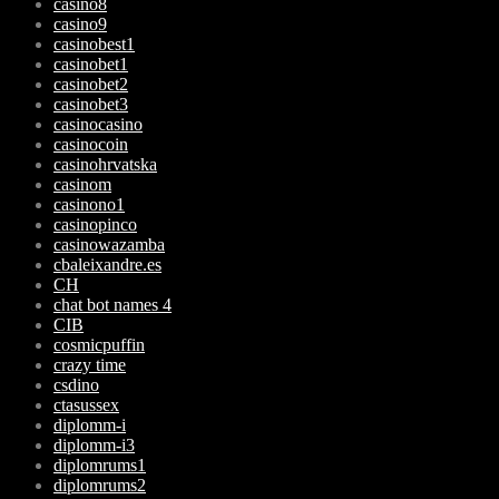
casino8
casino9
casinobest1
casinobet1
casinobet2
casinobet3
casinocasino
casinocoin
casinohrvatska
casinom
casinono1
casinopinco
casinowazamba
cbaleixandre.es
CH
chat bot names 4
CIB
cosmicpuffin
crazy time
csdino
ctasussex
diplomm-i
diplomm-i3
diplomrums1
diplomrums2