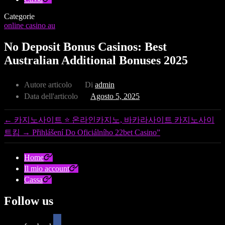
Categorie
online casino au
No Deposit Bonus Casinos: Best
Australian Additional Bonuses 2025
Autore articolo
Di
admin
Data dell'articolo
Agosto 5, 2025
←
카지노사이트 ⭐️ 온라인카지노, 바카라사이트 카지노사이
트킴
→
Přihlášení Do Oficiálního 22bet Casino”
Home
Il mio account
Cassa
Follow us