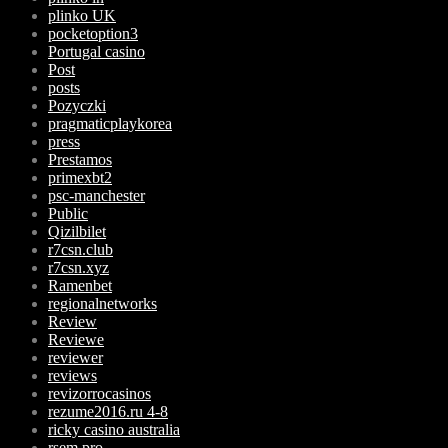
plinko UK
pocketoption3
Portugal casino
Post
posts
Pozyczki
pragmaticplaykorea
press
Prestamos
primexbt2
psc-manchester
Public
Qizilbilet
r7csn.club
r7csn.xyz
Ramenbet
regionalnetworks
Review
Reviewe
reviewer
reviews
revizorrocasinos
rezume2016.ru 4-8
ricky casino australia
rsem.pro