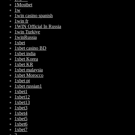
1Mostbet
1w
1win casino spanish
1win fr
1WIN Official In Russia
1win Turkiye
1winRussia
1xbet
1xbet casino BD
1xbet india
1xbet Korea
1xbet KR
1xbet malaysia
1xbet Morocco
1xbet pt
1xbet russian1
1xbet1
1xbet12
1xbet13
1xbet3
1xbet4
1xbet5
1xbet6
1xbet7
2