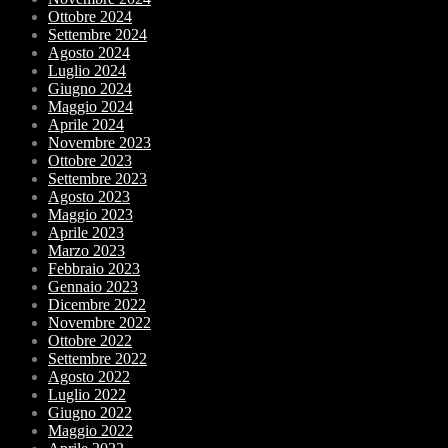
Ottobre 2024
Settembre 2024
Agosto 2024
Luglio 2024
Giugno 2024
Maggio 2024
Aprile 2024
Novembre 2023
Ottobre 2023
Settembre 2023
Agosto 2023
Maggio 2023
Aprile 2023
Marzo 2023
Febbraio 2023
Gennaio 2023
Dicembre 2022
Novembre 2022
Ottobre 2022
Settembre 2022
Agosto 2022
Luglio 2022
Giugno 2022
Maggio 2022