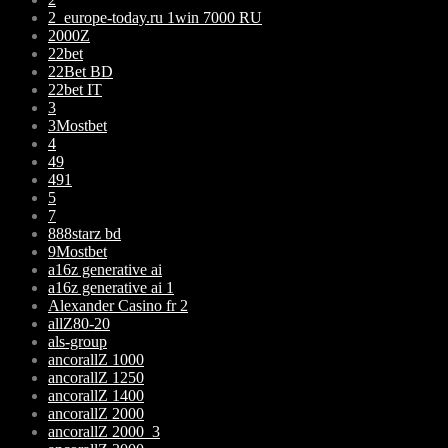
2_europe-today.ru 1win 7000 RU
2000Z
22bet
22Bet BD
22bet IT
3
3Mostbet
4
49
491
5
7
888starz bd
9Mostbet
a16z generative ai
a16z generative ai 1
Alexander Casino fr 2
allZ80-20
als-group
ancorallZ 1000
ancorallZ 1250
ancorallZ 1400
ancorallZ 2000
ancorallZ 2000_3