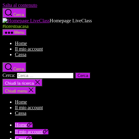
Salta al contenuto
Cerca
Homepage LiveClass
#iorestoacasa
Menu
Home
Il mio account
Cassa
Cerca
Cerca:
Chiudi la ricerca
Chiudi menu
Home
Il mio account
Cassa
Home
Il mio account
Cassa