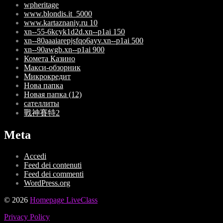
wpheritage
www.blondis.it_5000
www.kartaznaniy.ru 10
xn--55-6kcyk1d2d.xn--p1ai 150
xn--80aaaiarepjsfqo6ayv.xn--p1ai 500
xn--90awgb.xn--p1ai 900
Комета Казино
Макси-обзорник
Микрокредит
Нова папка
Новая папка (12)
сателлиты
戰神賽特2
Meta
Accedi
Feed dei contenuti
Feed dei commenti
WordPress.org
© 2026
Homepage LiveClass
Privacy Policy