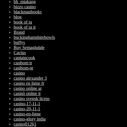
bh_miakang
bizzo casino
blackmanbooks
blog
book of ra
book of ra it
Brand
buckinghamshirebowls
buffys
Buy Semaglutide
Cactus
captaincook
casibom tr
casibom-tg
casino
casino alexander 3
casino en ligne fr
casino online ar
casinò online it
casino svensk licens
casino-17-11-1
casino-20-11-1
casino-en-ligne
casino-glory india
casino01261