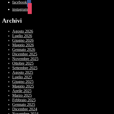
facebook
instagram
Archivi
Agosto 2026
Luglio 2026
Giugno 2026
Maggio 2026
Gennaio 2026
Dicembre 2025
Novembre 2025
Ottobre 2025
Settembre 2025
Agosto 2025
Luglio 2025
Giugno 2025
Maggio 2025
Aprile 2025
Marzo 2025
Febbraio 2025
Gennaio 2025
Dicembre 2024
Novembre 2024