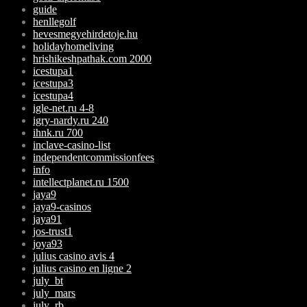
guide
henllegolf
hevesmegyehirdetoje.hu
holidayhomeliving
hrishikeshpathak.com 2000
icestupa1
icestupa3
icestupa4
igle-net.ru 4-8
igry-nardy.ru 240
ihnk.ru 700
inclave-casino-list
independentcommissionfees
info
intellectplanet.ru 1500
jaya9
jaya9-casinos
jaya91
jos-trust1
joya93
julius casino avis 4
julius casino en ligne 2
july_bt
july_mars
july_rb