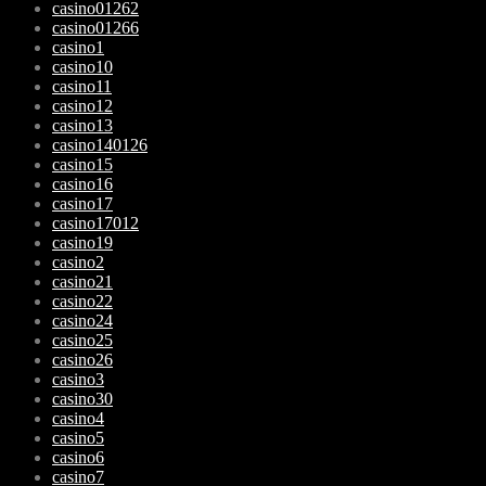
casino01262
casino01266
casino1
casino10
casino11
casino12
casino13
casino140126
casino15
casino16
casino17
casino17012
casino19
casino2
casino21
casino22
casino24
casino25
casino26
casino3
casino30
casino4
casino5
casino6
casino7