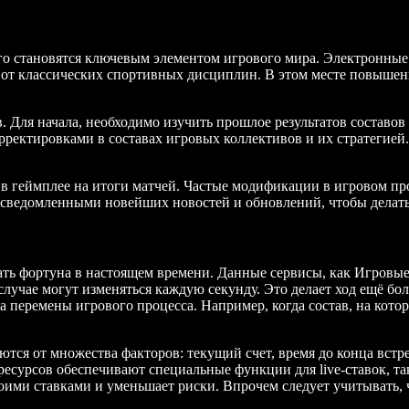
го становятся ключевым элементом игрового мира. Электронные
ся от классических спортивных дисциплин. В этом месте повыше
в. Для начала, необходимо изучить прошлое результатов состав
орректировками в составах игровых коллективов и их стратегие
в геймплее на итоги матчей. Частые модификации в игровом пр
 осведомленными новейших новостей и обновлений, чтобы делат
ь фортуна в настоящем времени. Данные сервисы, как Игровые 
 случае могут изменяться каждую секунду. Это делает ход ещё 
а перемены игрового процесса. Например, когда состав, на котор
ся от множества факторов: текущий счет, время до конца встреч
есурсов обеспечивают специальные функции для live-ставок, та
оими ставками и уменьшает риски. Впрочем следует учитывать, 