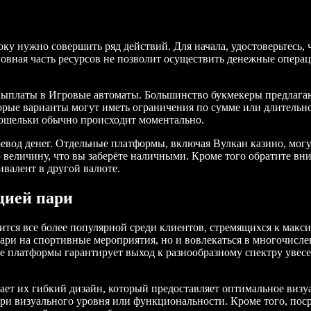
оку нужно совершить ряд действий. Для начала, удостоверьтесь,
вная часть ресурсов не позволит осуществить денежные операц
выплаты в Игровые автоматы. Большинство букмекеры предлага
торые варианты могут иметь ограничения по сумме или длительн
 кошельки обычно происходит моментально.
ревод денег. Отдельные платформы, включая Вулкан казино, мог
 величину, что вы заберёте наличными. Кроме того обратите вн
ивалент в другой валюте.
цией пари
вится все более популярной среди клиентов, стремящихся к ма
ари на спортивные мероприятия, но и вовлекаться в многочисле
 платформы гарантирует выход к разнообразному спектру увесел
ет их гибкий дизайн, который предоставляет оптимальное визуа
ери визуального уровня или функциональности. Кроме того, по