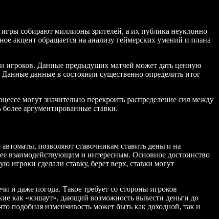
 игры собирают миллионы зрителей, а их публика неуклонно
нное акцент обращается на анализу геймерских умений и плана
ов и игроков. Данные предыдущих матчей может дать ценную
й. Данные данные в состоянии существенно определить итог
оцессе могут значительно перекроить распределение сил между
ь более аргументированные ставки.
автоматы, позволяют ставочникам ставить деньги на
более взаимодействующим и интересным. Основное достоинство
ую игроки сделали ставку, берет верх, ставки могут
и и даже погода. Такое требует со стороны игроков
кие как «кэшаут», дающий возможность вывести деньги до
что подобная изменчивость может быть как доходной, так и