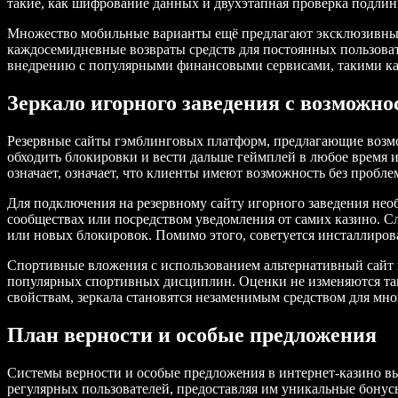
такие, как шифрование данных и двухэтапная проверка подлин
Множество мобильные варианты ещё предлагают эксклюзивные 
каждосемидневные возвраты средств для постоянных пользоват
внедрению с популярными финансовыми сервисами, такими как 
Зеркало игорного заведения с возможн
Резервные сайты гэмблинговых платформ, предлагающие возмо
обходить блокировки и вести дальше геймплей в любое время 
означает, означает, что клиенты имеют возможность без пробл
Для подключения на резервному сайту игорного заведения нео
сообществах или посредством уведомления от самих казино. С
или новых блокировок. Помимо этого, советуется инсталлиров
Спортивные вложения с использованием альтернативный сайт
популярных спортивных дисциплин. Оценки не изменяются таки
свойствам, зеркала становятся незаменимым средством для мно
План верности и особые предложения
Системы верности и особые предложения в интернет-казино в
регулярных пользователей, предоставляя им уникальные бонус