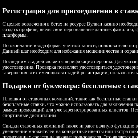
Регистрация для присоединения в став
С целью вовлечения в бетах на ресурсе Вулкан казино необход
создать профиль, введя свои персональные данные: фамилию, 
платформы.
По окончании ввода формы учетной записи, пользователю потре
Данный шаг необходим для избежания мошенничества и охран
Последним стадией является верификация персоны. Для указан
удостоверения. Проверка позволяет удостовериться удостовери
завершения всех имеющихся стадий регистрации, пользователь
Подарки от букмекера: бесплатные ста
Плюшки от ставочных компаний, такие как бесплатные ставки 
безоплатные ставки, что можно использовать для заключения п
рамках промоакций для уже зарегистрированных клиентов. Нео
спортивные дисциплины.
Скидки ставочных компаний также играют важную функцию в п
увеличение множителей на конкретные ивенты или экстра плю
проигранных средств на аккаунт пользователя. Это является в