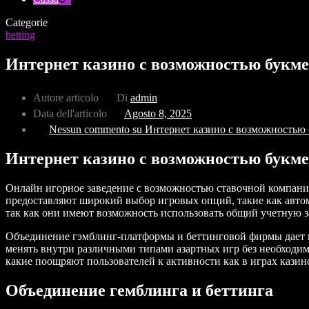
Categorie
betting
Интернет казино с возможностью букм
Autore articolo
Di
admin
Data dell'articolo
Agosto 8, 2025
Nessun commento
su Интернет казино с возможностью
Интернет казино с возможностью букм
Онлайн игорное заведение с возможностью ставочной компани
предоставляют широкий выбор игровых опций, такие как автом
так как они имеют возможность использовать общий учетную за
Объединение гэмблинг-платформы и беттинговой фирмы дает в
менять внутри различными типами азартных игр без необходи
какие поощряют пользователей к активности как в играх казино,
Объединение гемблинга и беттинга