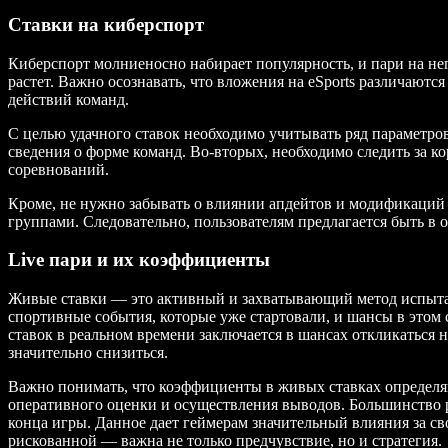
Ставки на киберспорт
Киберспорт молниеносно набирает популярность, и пари на не
растет. Важно осознавать, что вложения на eSports различают
действий команд.
С целью удачного ставок необходимо учитывать ряд параметро
сведения о форме команд. Во-вторых, необходимо следить за к
соревнований.
Кроме, не нужно забывать о влиянии апдейтов и модификаций 
группами. Следовательно, пользователям предлагается быть в
Live пари и их коэффициенты
Живые ставки — это активный и захватывающий метод испытат
спортивные события, которые уже стартовали, и шансы в этом
ставок в реальном времени заключается в шансах откликаться н
значительно снизиться.
Важно понимать, что коэффициенты в живых ставках определяют
оперативного оценки и осуществления выводов. Большинство р
конца игры. Данное дает геймерам значительный влияния за св
рискованной — важна не только предчувствие, но и стратегия.