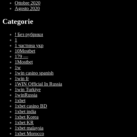
Ottobre 2020
Agosto 2020
Categorie
! Без рубрики
1
1 частина укр
10Mostbet
179 —
1Mostbet
1w
1win casino spanish
1win fr
1WIN Official In Russia
1win Turkiye
1winRussia
1xbet
1xbet casino BD
1xbet india
1xbet Korea
1xbet KR
1xbet malaysia
1xbet Morocco