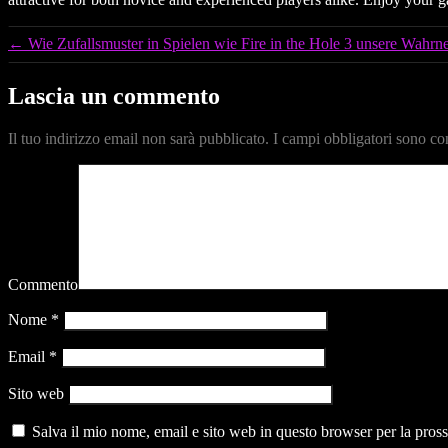
←
Wie Zufallsmuster in Spielen wie Fire in the Hole 3 unsere Wahr
Lascia un commento
Il tuo indirizzo email non sarà pubblicato.
I campi obbligatori sono co
Commento
Nome
*
Email
*
Sito web
Salva il mio nome, email e sito web in questo browser per la pro