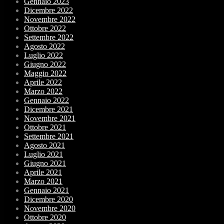
Gennaio 2023
Dicembre 2022
Novembre 2022
Ottobre 2022
Settembre 2022
Agosto 2022
Luglio 2022
Giugno 2022
Maggio 2022
Aprile 2022
Marzo 2022
Gennaio 2022
Dicembre 2021
Novembre 2021
Ottobre 2021
Settembre 2021
Agosto 2021
Luglio 2021
Giugno 2021
Aprile 2021
Marzo 2021
Gennaio 2021
Dicembre 2020
Novembre 2020
Ottobre 2020