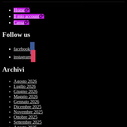
Home
Il mio account
Cassa
Follow us
facebook
instagram
Archivi
Agosto 2026
Luglio 2026
Giugno 2026
Maggio 2026
Gennaio 2026
Dicembre 2025
Novembre 2025
Ottobre 2025
Settembre 2025