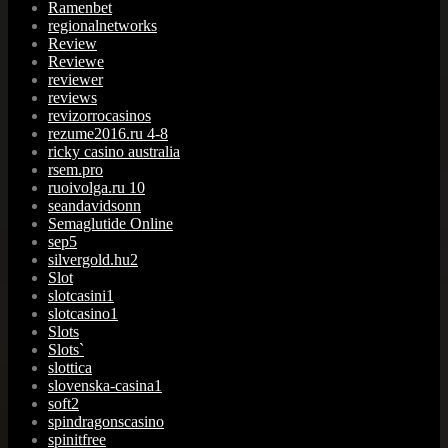
Ramenbet
regionalnetworks
Review
Reviewe
reviewer
reviews
revizorrocasinos
rezume2016.ru 4-8
ricky casino australia
rsem.pro
ruoivolga.ru 10
seandavidsonn
Semaglutide Online
sep5
silvergold.hu2
Slot
slotcasini1
slotcasino1
Slots
Slots`
slottica
slovenska-casina1
soft2
spindragonscasino
spinitfree