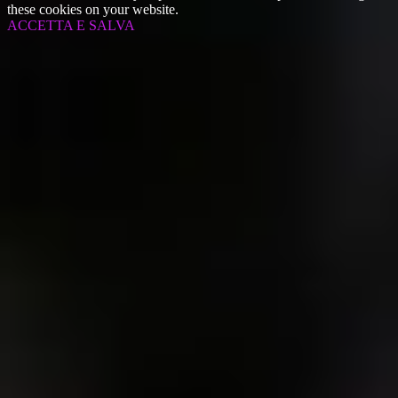
these cookies on your website.
ACCETTA E SALVA