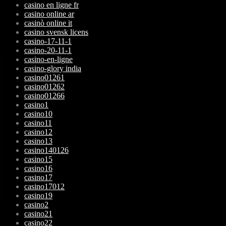
casino en ligne fr
casino online ar
casinò online it
casino svensk licens
casino-17-11-1
casino-20-11-1
casino-en-ligne
casino-glory india
casino01261
casino01262
casino01266
casino1
casino10
casino11
casino12
casino13
casino140126
casino15
casino16
casino17
casino17012
casino19
casino2
casino21
casino22