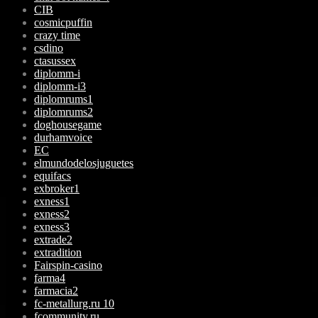
CIB
cosmicpuffin
crazy time
csdino
ctasussex
diplomm-i
diplomm-i3
diplomrums1
diplomrums2
doghousegame
durhamvoice
EC
elmundodelosjuguetes
equifacs
exbroker1
exness1
exness2
exness3
extrade2
extradition
Fairspin-casino
farma4
farmacia2
fc-metallurg.ru 10
fcommunity.ru