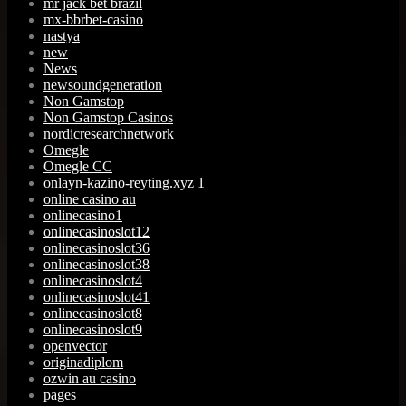
mr jack bet brazil
mx-bbrbet-casino
nastya
new
News
newsoundgeneration
Non Gamstop
Non Gamstop Casinos
nordicresearchnetwork
Omegle
Omegle CC
onlayn-kazino-reyting.xyz 1
online casino au
onlinecasino1
onlinecasinoslot12
onlinecasinoslot36
onlinecasinoslot38
onlinecasinoslot4
onlinecasinoslot41
onlinecasinoslot8
onlinecasinoslot9
openvector
originadiplom
ozwin au casino
pages