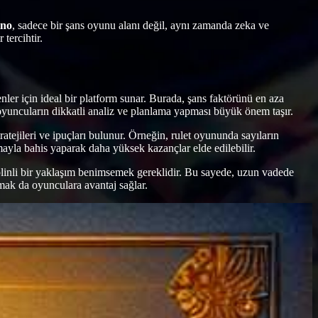
ino
, sadece bir şans oyunu alanı değil, aynı zamanda zeka ve
tercihtir.
enler için ideal bir platform sunar. Burada, şans faktörünü en aza
oyuncuların dikkatli analiz ve planlama yapması büyük önem taşır.
tejileri ve ipuçları bulunur. Örneğin, rulet oyununda sayıların
amayla bahis yaparak daha yüksek kazançlar elde edilebilir.
plinli bir yaklaşım benimsemek gereklidir. Bu sayede, uzun vadede
ak da oyunculara avantaj sağlar.