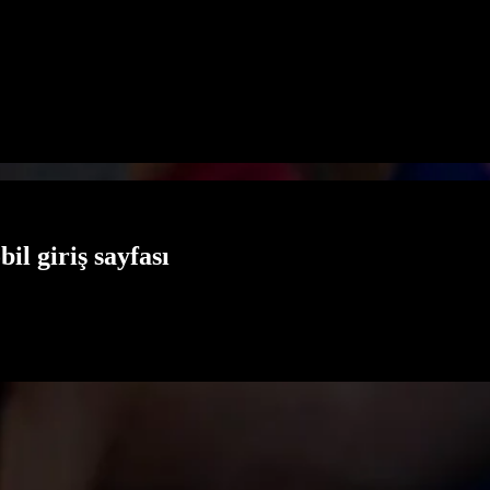
l giriş sayfası