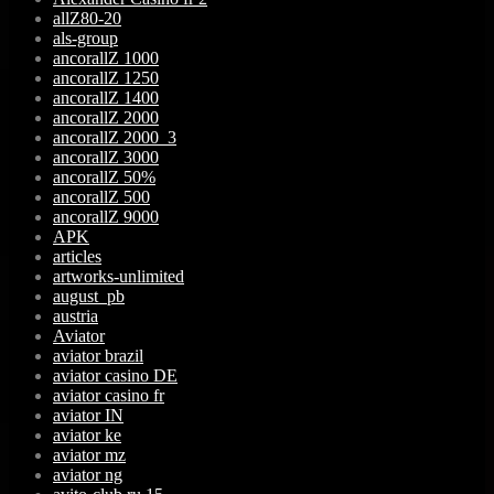
allZ80-20
als-group
ancorallZ 1000
ancorallZ 1250
ancorallZ 1400
ancorallZ 2000
ancorallZ 2000_3
ancorallZ 3000
ancorallZ 50%
ancorallZ 500
ancorallZ 9000
APK
articles
artworks-unlimited
august_pb
austria
Aviator
aviator brazil
aviator casino DE
aviator casino fr
aviator IN
aviator ke
aviator mz
aviator ng