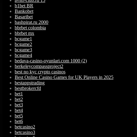
avito-club.ru 15
b1bet BR
Bankobet
Basaribet
bashpirat.ru 2000
bbrbet colombia
bbrbet mx
bcgame1
bcgame2
bcgame3
bcgame4
bedava-casino-oyunlari.com 1000 (2)
berkeleycompassproject2
best no kyc crypto casinos
Best Online Casino Games for UK Players in 2025
bestappstrading
bestbrokercfd
bet1
bet2
bet3
bet4
bet5
bet6
betcasino2
betcasino3