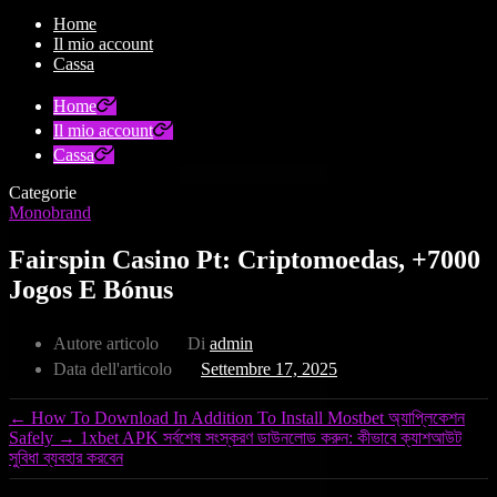
Home
Il mio account
Cassa
Home
Il mio account
Cassa
Categorie
Monobrand
Fairspin Casino Pt: Criptomoedas, +7000
Jogos E Bónus
Autore articolo
Di
admin
Data dell'articolo
Settembre 17, 2025
←
How To Download In Addition To Install Mostbet অ্যাপ্লিকেশন
Safely
→
1xbet APK সর্বশেষ সংস্করণ ডাউনলোড করুন: কীভাবে ক্যাশআউট
সুবিধা ব্যবহার করবেন