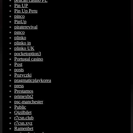
pelican casino PL
Pin UP
Pin Up Peru
pinco
PinUp
piraterevival
pınco
plinko
plinko in
plinko UK
pocketoption3
Portugal casino
Post
posts
Pozyczki
pragmaticplaykorea
press
Prestamos
primexbt2
psc-manchester
Public
Qizilbilet
r7csn.club
r7csn.xyz
Ramenbet