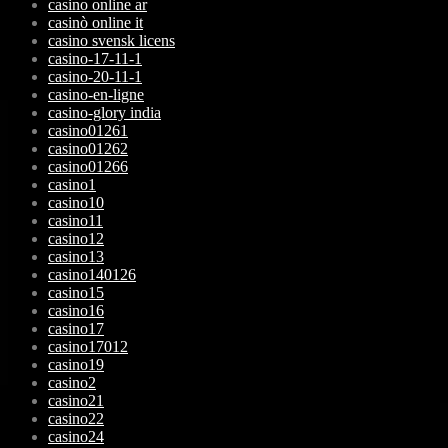
casino online ar
casinò online it
casino svensk licens
casino-17-11-1
casino-20-11-1
casino-en-ligne
casino-glory india
casino01261
casino01262
casino01266
casino1
casino10
casino11
casino12
casino13
casino140126
casino15
casino16
casino17
casino17012
casino19
casino2
casino21
casino22
casino24