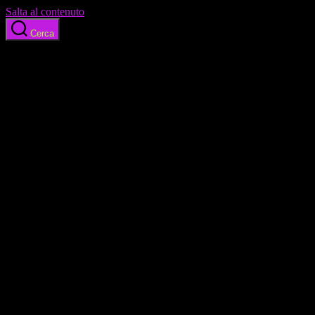
Salta al contenuto
Cerca