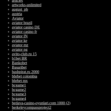
articles
artworks-unlimited
august_pb
austria
Aviator
aviator brazil
aviator casino DE
aviator casino fr
aviator IN
aviator ke
aviator mz
aviator ng
avito-club.ru 15
b1bet BR
Bankobet
Basaribet
bashpirat.ru 2000
bbrbet colombia
bbrbet mx
bcgame1
bcgame2
bcgame3
bcgame4
bedava-casino-oyunlari.com 1000 (2)
berkeleycompassproject2