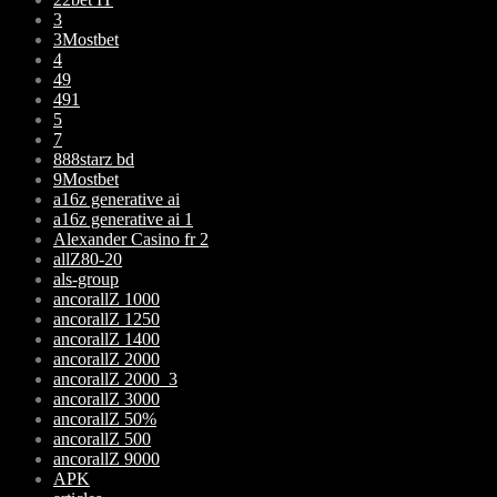
3
3Mostbet
4
49
491
5
7
888starz bd
9Mostbet
a16z generative ai
a16z generative ai 1
Alexander Casino fr 2
allZ80-20
als-group
ancorallZ 1000
ancorallZ 1250
ancorallZ 1400
ancorallZ 2000
ancorallZ 2000_3
ancorallZ 3000
ancorallZ 50%
ancorallZ 500
ancorallZ 9000
APK