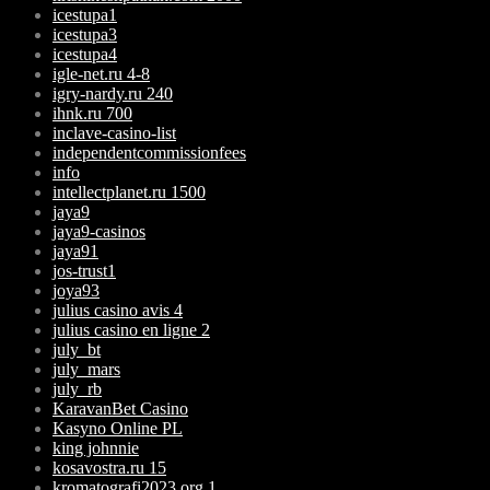
icestupa1
icestupa3
icestupa4
igle-net.ru 4-8
igry-nardy.ru 240
ihnk.ru 700
inclave-casino-list
independentcommissionfees
info
intellectplanet.ru 1500
jaya9
jaya9-casinos
jaya91
jos-trust1
joya93
julius casino avis 4
julius casino en ligne 2
july_bt
july_mars
july_rb
KaravanBet Casino
Kasyno Online PL
king johnnie
kosavostra.ru 15
kromatografi2023.org 1