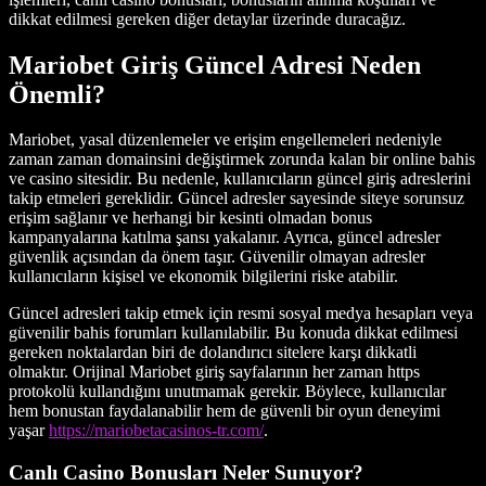
dikkat edilmesi gereken diğer detaylar üzerinde duracağız.
Mariobet Giriş Güncel Adresi Neden
Önemli?
Mariobet, yasal düzenlemeler ve erişim engellemeleri nedeniyle
zaman zaman domainsini değiştirmek zorunda kalan bir online bahis
ve casino sitesidir. Bu nedenle, kullanıcıların güncel giriş adreslerini
takip etmeleri gereklidir. Güncel adresler sayesinde siteye sorunsuz
erişim sağlanır ve herhangi bir kesinti olmadan bonus
kampanyalarına katılma şansı yakalanır. Ayrıca, güncel adresler
güvenlik açısından da önem taşır. Güvenilir olmayan adresler
kullanıcıların kişisel ve ekonomik bilgilerini riske atabilir.
Güncel adresleri takip etmek için resmi sosyal medya hesapları veya
güvenilir bahis forumları kullanılabilir. Bu konuda dikkat edilmesi
gereken noktalardan biri de dolandırıcı sitelere karşı dikkatli
olmaktır. Orijinal Mariobet giriş sayfalarının her zaman https
protokolü kullandığını unutmamak gerekir. Böylece, kullanıcılar
hem bonustan faydalanabilir hem de güvenli bir oyun deneyimi
yaşar
https://mariobetacasinos-tr.com/
.
Canlı Casino Bonusları Neler Sunuyor?