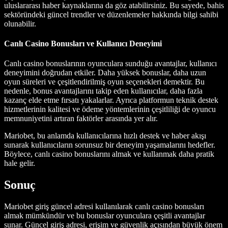
uluslararası haber kaynaklarına da göz atabilirsiniz. Bu sayede, bahis
sektöründeki güncel trendler ve düzenlemeler hakkında bilgi sahibi
olunabilir.
Canlı Casino Bonusları ve Kullanıcı Deneyimi
Canlı casino bonuslarının oyunculara sunduğu avantajlar, kullanıcı
deneyimini doğrudan etkiler. Daha yüksek bonuslar, daha uzun
oyun süreleri ve çeşitlendirilmiş oyun seçenekleri demektir. Bu
nedenle, bonus avantajlarını takip eden kullanıcılar, daha fazla
kazanç elde etme fırsatı yakalarlar. Ayrıca platformun teknik destek
hizmetlerinin kalitesi ve ödeme yöntemlerinin çeşitliliği de oyuncu
memnuniyetini artıran faktörler arasında yer alır.
Mariobet, bu anlamda kullanıcılarına hızlı destek ve haber akışı
sunarak kullanıcıların sorunsuz bir deneyim yaşamalarını hedefler.
Böylece, canlı casino bonuslarını almak ve kullanmak daha pratik
hale gelir.
Sonuç
Mariobet giriş güncel adresi kullanılarak canlı casino bonusları
almak mümkündür ve bu bonuslar oyunculara çeşitli avantajlar
sunar. Güncel giriş adresi, erişim ve güvenlik açısından büyük önem