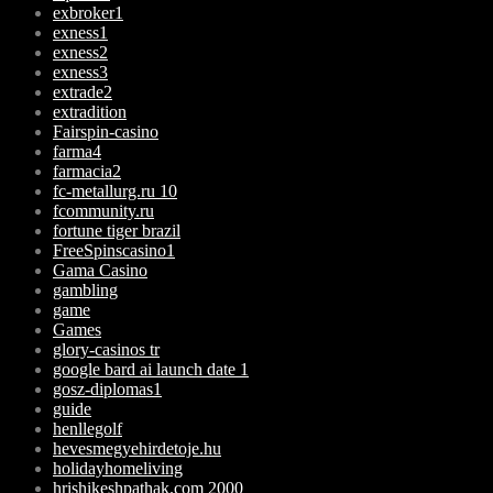
exbroker1
exness1
exness2
exness3
extrade2
extradition
Fairspin-casino
farma4
farmacia2
fc-metallurg.ru 10
fcommunity.ru
fortune tiger brazil
FreeSpinscasino1
Gama Casino
gambling
game
Games
glory-casinos tr
google bard ai launch date 1
gosz-diplomas1
guide
henllegolf
hevesmegyehirdetoje.hu
holidayhomeliving
hrishikeshpathak.com 2000