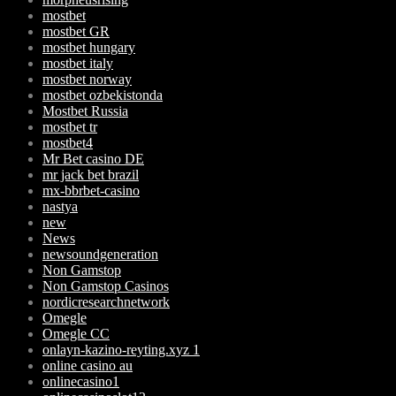
mostbet
mostbet GR
mostbet hungary
mostbet italy
mostbet norway
mostbet ozbekistonda
Mostbet Russia
mostbet tr
mostbet4
Mr Bet casino DE
mr jack bet brazil
mx-bbrbet-casino
nastya
new
News
newsoundgeneration
Non Gamstop
Non Gamstop Casinos
nordicresearchnetwork
Omegle
Omegle CC
onlayn-kazino-reyting.xyz 1
online casino au
onlinecasino1