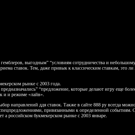
 гемблеров, выгодным” “условиям сотрудничества и небольшому
иема ставок. Тем, даже привык к классическим ставкам, это ли 
екерском рынке с 2003 года.
 предназначались” “предложение, которые делают игру еще боле
к и и режиме «лайв».
бор направлений ддя ставок. Также в сайте 888 ру всегда можн
 спецпредложениями, привязанными к определенной событиям. 
 а российском букмекерском рынке с 2003 январе.