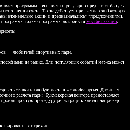
вивает программы лояльности и регулярно предлагает бонусы
и пополнении счета. Также действует программа кэшбэков для
таны еженедельно акции и предназначались” “предложениями,
е программы только программы лояльности
мостбет казино
.
фрибеты.
ков — любителей спортивных пари.
оспособными на рынке. Дли популярных событий маржа может
сделать ставки из любую места и же любое время. Двойным
чного расчета пари). Букмекерская контора предоставляет
к, пройдя простую процедуру регистрации, клиент например
истрированных игроков.