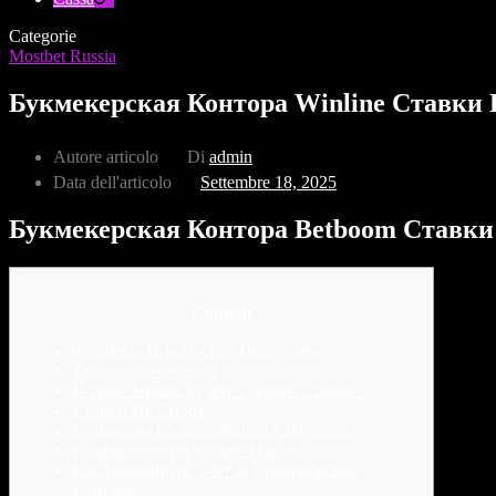
Categorie
Mostbet Russia
Букмекерская Контора Winline Ставки
Autore articolo
Di
admin
Data dell'articolo
Settembre 18, 2025
Букмекерская Контора Betboom Ставки
Content
Фрибеты И Бонусная Программа
Telegram Фрибеты!
В такое Время Будете сделать Ставки?
Ставки На Спорт
Букмекера пообтесавшихся Игроков?
Коэффициенты только Маржа
Как Пополнить Счет В Букмекерской
Конторе