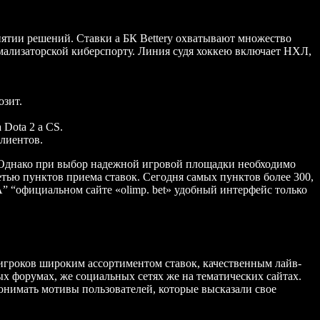
инятии решений. Ставки а БК Bettery охватывают множество
ормализаторской киберспорту. Линия судя хоккею включает НХЛ,
озит.
Dota 2 а CS.
клиентов.
 Однако при выбор надежной игровой площадки необходимо
етью пунктов приема ставок. Сегодня самых пунктов более 300,
А” “официальном сайте «olimp. bet» удобный интерфейс только
игроков широким ассортиментом ставок, качественным лайв-
х форумах, же социальных сетях же на тематических сайтах.
онимать мотивы пользователей, которые высказали свое