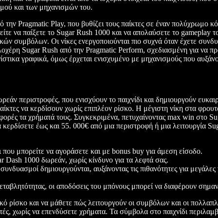
υθμού και των μηχανισμών του.
ό την Pragmatic Play, που βυθίζει τους παίκτες σε έναν πολύχρωμο κ
ίτε να παίξετε το Sugar Rush 1000 και να απολαύσετε το gameplay το
ικών συμβόλων. Οι νίκες ενεργοποιούνται πιο συχνά όταν έχετε συνδ
οχέρη Sugar Rush από την Pragmatic Perform, σχεδιασμένη για να πρ
τικα γραφικά, όμως έρχεται ενισχυμένο με μηχανισμούς που αυξάνουν 
ωρεάν περιστροφές, που ενισχύουν το παιχνίδι και δημιουργούν ευκαι
 παίκτες να κερδίσουν χωρίς επιπλέον ρίσκο. Η μέγιστη νίκη στα φρο
00 φορές τα χρήματά τους. Συγκεκριμένα, πετυχαίνοντας max win στο S
να κερδίσετε έως και 55. 000€ από μια περιστροφή ή μια λειτουργία S
τι που μπορείτε να αγοράσετε και με bonus buy για άμεση είσοδο.
ar Dash 1000 δωρεάν, χωρίς κίνδυνο για τα λεφτά σας.
ι συνδυασμοί δημιουργούνται, αυξάνοντας τις πιθανότητες για μεγάλε
μεταβλητότητας, οι αποδόσεις του μπόνους μπορεί να διαφέρουν σημα
ικό ρίσκο και να μάθετε πώς λειτουργούν οι συμβόλων και οι πολλαπλ
τές, χωρίς να επενδύσετε χρήματα. Τα σύμβολα στο παιχνίδι περιλαμ