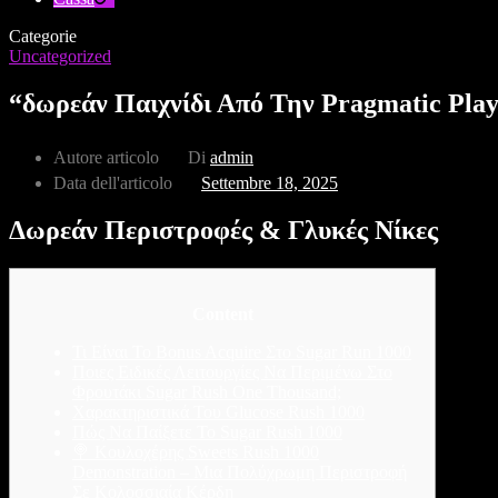
Categorie
Uncategorized
“δωρεάν Παιχνίδι Από Την Pragmatic Pla
Autore articolo
Di
admin
Data dell'articolo
Settembre 18, 2025
Δωρεάν Περιστροφές & Γλυκές Νίκες
Content
Τι Είναι Το Bonus Acquire Στο Sugar Run 1000
Ποιες Ειδικές Λειτουργίες Να Περιμένω Στο
Φρουτάκι Sugar Rush One Thousand;
Χαρακτηριστικά Του Glucose Rush 1000
Πώς Να Παίξετε Το Sugar Rush 1000
🍭 Κουλοχέρης Sweets Rush 1000
Demonstration – Μια Πολύχρωμη Περιστροφή
Σε Κολοσσιαία Κέρδη