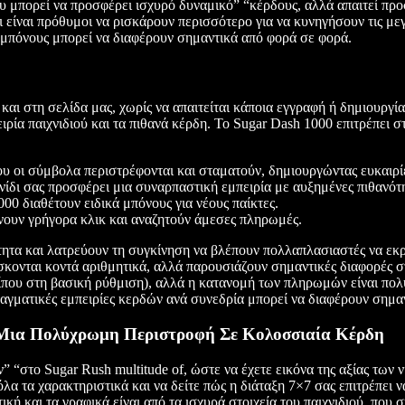
ου μπορεί να προσφέρει ισχυρό δυναμικό” “κέρδους, αλλά απαιτεί προσ
είναι πρόθυμοι να ρισκάρουν περισσότερο για να κυνηγήσουν τις μεγ
υ μπόνους μπορεί να διαφέρουν σημαντικά από φορά σε φορά.
αι στη σελίδα μας, χωρίς να απαιτείται κάποια εγγραφή ή δημιουργί
ειρία παιχνιδιού και τα πιθανά κέρδη. Το Sugar Dash 1000 επιτρέπει 
ου οι σύμβολα περιστρέφονται και σταματούν, δημιουργώντας ευκαιρί
χνίδι σας προσφέρει μια συναρπαστική εμπειρία με αυξημένες πιθανότη
0 διαθέτουν ειδικά μπόνους για νέους παίκτες.
άνουν γρήγορα κλικ και αναζητούν άμεσες πληρωμές.
τητα και λατρεύουν τη συγκίνηση να βλέπουν πολλαπλασιαστές να εκρήγ
ρίσκονται κοντά αριθμητικά, αλλά παρουσιάζουν σημαντικές διαφορές 
ερίπου στη βασική ρύθμιση), αλλά η κατανομή των πληρωμών είναι πο
 πραγματικές εμπειρίες κερδών ανά συνεδρία μπορεί να διαφέρουν σημα
– Μια Πολύχρωμη Περιστροφή Σε Κολοσσιαία Κέρδη
“στο Sugar Rush multitude of, ώστε να έχετε εικόνα της αξίας των ν
α τα χαρακτηριστικά και να δείτε πώς η διάταξη 7×7 σας επιτρέπει 
ή και τα γραφικά είναι από τα ισχυρά στοιχεία του παιχνιδιού, που 