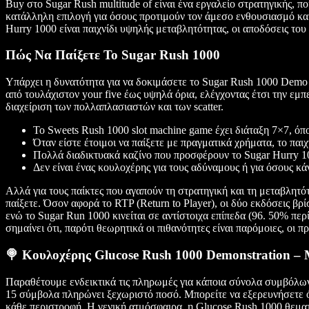
Buy στο Sugar Rush multitude of είναι ένα εργαλείο στρατηγικής, π
κατάλληλη επιλογή για όσους προτιμούν τον άμεσο ενθουσιασμό και 
Hurry 1000 είναι παιχνίδι υψηλής μεταβλητότητας, οι αποδόσεις το
Πώς Να Παίξετε Το Sugar Rush 1000
Υπάρχει η δυνατότητα για να δοκιμάσετε το Sugar Rush 1000 Demo κ
από τουλάχιστον your five έως υψηλά όρια, ελέγχοντας έτσι την εμπ
διαχείριση των πολλαπλασιαστών και των scatter.
Το Sweets Rush 1000 slot machine game έχει διάταξη 7×7, όπ
Όταν είστε έτοιμοι να παίξετε με πραγματικά χρήματα, το παι
Πολλά διαδικτυακά καζίνο που προσφέρουν το Sugar Hurry 100
Δεν είναι ένας κουλοχέρης για τους αδύναμους ή για όσους κ
Αλλά για τους παίκτες που αγαπούν τη στρατηγική και τη μεταβλητό
παίξετε. Όσον αφορά το RTP (Return to Player), οι δύο εκδόσεις β
ενώ το Sugar Run 1000 κινείται σε αντίστοιχα επίπεδα (96. 50% π
σημαίνει ότι, παρότι θεωρητικά οι πιθανότητες είναι παρόμοιες, οι
🍭 Κουλοχέρης Glucose Rush 1000 Demonstration 
Παραθέτουμε ενδεικτικά τις πληρωμές για κάποια σύνολα συμβόλων” 
15 σύμβολα πληρώνει ξεχωριστό ποσό. Μπορείτε να εξερευνήσετε όλ
κάθε περιστροφή. Η γενική ατμόσφαιρα, η Glucose Rush 1000 θεματικ