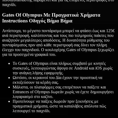
παιχνίδι.
Gates Of Olympus Με Πραγματικά Χρήματα
Instructions Οδηγός Βήμα Βήμα
Αντίστοιχα, το μέγιστο ποντάρισμα μπορεί να φτάσει έως και 125€
ανά περιστροφή, καλύπτοντας και τους πιο τολμηρούς παίκτες που
αναζητούν μεγαλύτερες αποδόσεις. Η δυνατότητα ρύθμισης του
πονταρίσματος πριν από κάθε περιστροφή σας δίνει τον πλήρη
έλεγχο του παιχνιδιού. Ο κουλοχέρης Gates of Olympus ξεχωρίζει
για τα προσεγμένα γραφικά του.
Το Gates of Olympus είναι πλήρως συμβατό με κινητές
συσκευές, λειτουργώντας άψογα σε Android και iOS χωρίς
την ανάγκη λήψης εφαρμογής.
Ωστόσο, οι κεραυνοί του Δία έχουν την προοπτική να
εκτοξεύσουν τα κέρδη σας.
Μάλιστα, οι πλατφόρμες σας επιτρέπουν να παίξετε και
Entrances of Olympus δωρεάν χωρίς να έχετε δημιουργήσει
λογαριασμό στο καζίνο.
Προτείνουμε να παίξεις δωρεάν πριν ξεκινήσεις με
πραγματικά χρήματα, ώστε να καταλάβεις απόλυτα πώς
λειτουργεί το παιχνίδι.