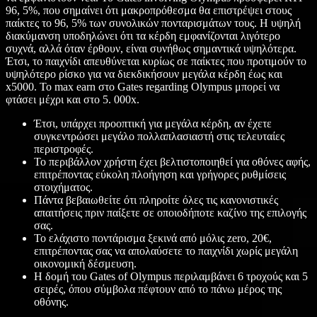
96, 5%, που σημαίνει ότι μακροπρόθεσμα θα επιστρέψει στους
παίκτες το 96, 5% των συνολικών πονταρισμάτων τους. Η υψηλή
διακύμανση υποδηλώνει ότι τα κέρδη εμφανίζονται λιγότερο
συχνά, αλλά όταν έρθουν, είναι συνήθως σημαντικά υψηλότερα.
Έτσι, το παιχνίδι απευθύνεται κυρίως σε παίκτες που προτιμούν το
υψηλότερο ρίσκο για να διεκδικήσουν μεγάλα κέρδη έως και
x5000. Το max earn στο Gates regarding Olympus μπορεί να
φτάσει μέχρι και στο 5. 000x.
Έτσι, υπάρχει προοπτική για μεγάλα κέρδη, αν έχετε
συγκεντρώσει μεγάλο πολλαπλασιαστή στις τελευταίες
περιστροφές.
Το περιβάλλον χρήστη έχει βελτιστοποιηθεί για οθόνες αφής,
επιτρέποντας εύκολη πλοήγηση και γρήγορες ρυθμίσεις
στοιχήματος.
Πάντα βεβαιωθείτε ότι πληροίτε όλες τις κανονιστικές
απαιτήσεις πριν παίξετε σε οποιοδήποτε καζίνο της επιλογής
σας.
Το ελάχιστο ποντάρισμα ξεκινά από μόλις zero, 20€,
επιτρέποντας σας να απολαύσετε το παιχνίδι χωρίς μεγάλη
οικονομική δέσμευση.
Η δομή του Gates of Olympus περιλαμβάνει 6 τροχούς και 5
σειρές, όπου σύμβολα πέφτουν από το πάνω μέρος της
οθόνης.