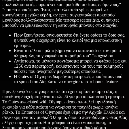
πολλαπλασιαστής παραμένει και προστίθεται στους επόμενους,”
“που θα προκύψουν. Έτσι, στα τελευταία spins μπορεί να
κυνηγήσετε μεγάλα κέρδη, αν έχετε συγκεντρώσει αρκετούς/
μεγάλους πολλαπλασιαστές. Με τέσσερα scatter Δία, οι παίκτες
μπορούν να ξεκλειδώσουν τη λειτουργία μπόνους στο παιχνίδι.
Πριν ξεκινήσετε, σιγουρευτείτε ότι έχετε ορίσει το όριο σας,
η υπεύθυνη διαχείριση είναι το κλειδί για μια απολαυστική
εμπειρία.
Είναι το τέλειο πρώτο βήμα για να κατανοήσετε τον τρόπο
πληρωμών, τα γραφικά και το ρυθμό του” “παιχνιδιού.
Αντίστοιχα, το μέγιστο ποντάρισμα μπορεί να φτάσει έως και
125€ ανά περιστροφή, καλύπτοντας και τους πιο τολμηρούς
παίκτες που αναζητούν μεγαλύτερες αποδόσεις.
Η Gates of Olympus δωρεάν περιστροφές προκύπτουν από
τα spread του Δία, ώστε να συνεχίσετε στο bonus feature.
Πριν ξεκινήσετε, σιγουρευτείτε ότι έχετε ορίσει το όριο σας, η
υπεύθυνη διαχείριση είναι το κλειδί για μια απολαυστική εμπειρία.
Το Gates associated with Olympus demo αποτελεί την ιδανική
ευκαιρία για κάθε παίκτη να γνωρίσει το παιχνίδι χωρίς κανένα
ρίσκο. Το Entrances of Olympus έχει θέμα την Αρχαία Ελλάδα και
συγκεκριμένα τον μυθικό Όλυμπο, όπου ο παντοδύναμος θεός Δίας
ελέγχει την τύχη σου. Η ατμόσφαιρα είναι εντυπωσιακή, με
λεπτομερή γραφικά που ζωντανεύουν τον μυθικό κόσμο.