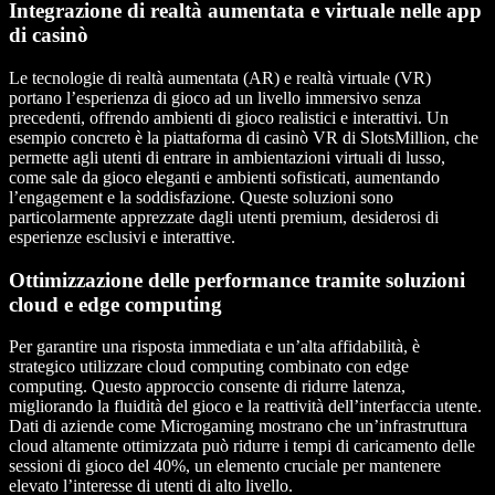
Integrazione di realtà aumentata e virtuale nelle app
di casinò
Le tecnologie di realtà aumentata (AR) e realtà virtuale (VR)
portano l’esperienza di gioco ad un livello immersivo senza
precedenti, offrendo ambienti di gioco realistici e interattivi. Un
esempio concreto è la piattaforma di casinò VR di SlotsMillion, che
permette agli utenti di entrare in ambientazioni virtuali di lusso,
come sale da gioco eleganti e ambienti sofisticati, aumentando
l’engagement e la soddisfazione. Queste soluzioni sono
particolarmente apprezzate dagli utenti premium, desiderosi di
esperienze esclusivi e interattive.
Ottimizzazione delle performance tramite soluzioni
cloud e edge computing
Per garantire una risposta immediata e un’alta affidabilità, è
strategico utilizzare cloud computing combinato con edge
computing. Questo approccio consente di ridurre latenza,
migliorando la fluidità del gioco e la reattività dell’interfaccia utente.
Dati di aziende come Microgaming mostrano che un’infrastruttura
cloud altamente ottimizzata può ridurre i tempi di caricamento delle
sessioni di gioco del 40%, un elemento cruciale per mantenere
elevato l’interesse di utenti di alto livello.