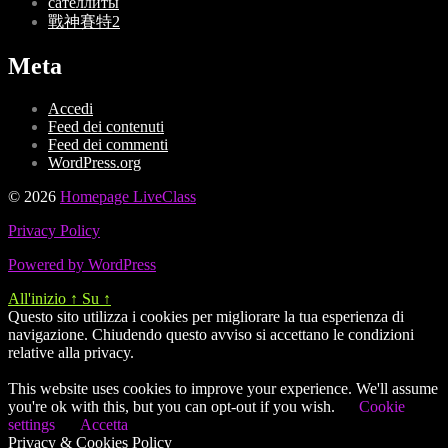
сателлиты
戰神賽特2
Meta
Accedi
Feed dei contenuti
Feed dei commenti
WordPress.org
© 2026
Homepage LiveClass
Privacy Policy
Powered by WordPress
All'inizio
↑
Su
↑
Questo sito utilizza i cookies per migliorare la tua esperienza di
navigazione. Chiudendo questo avviso si accettano le condizioni
relative alla privacy.
This website uses cookies to improve your experience. We'll assume
you're ok with this, but you can opt-out if you wish.
Cookie
settings
Accetta
Privacy & Cookies Policy