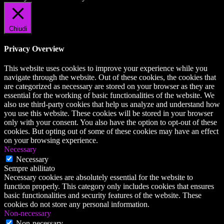
Chiudi
Privacy Overview
This website uses cookies to improve your experience while you
navigate through the website. Out of these cookies, the cookies that
are categorized as necessary are stored on your browser as they are
essential for the working of basic functionalities of the website. We
also use third-party cookies that help us analyze and understand how
you use this website. These cookies will be stored in your browser
only with your consent. You also have the option to opt-out of these
cookies. But opting out of some of these cookies may have an effect
on your browsing experience.
Necessary
Necessary
Sempre abilitato
Necessary cookies are absolutely essential for the website to
function properly. This category only includes cookies that ensures
basic functionalities and security features of the website. These
cookies do not store any personal information.
Non-necessary
Non-necessary