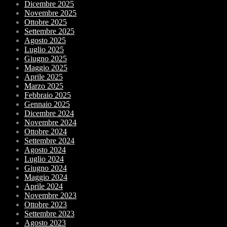
Dicembre 2025
Novembre 2025
Ottobre 2025
Settembre 2025
Agosto 2025
Luglio 2025
Giugno 2025
Maggio 2025
Aprile 2025
Marzo 2025
Febbraio 2025
Gennaio 2025
Dicembre 2024
Novembre 2024
Ottobre 2024
Settembre 2024
Agosto 2024
Luglio 2024
Giugno 2024
Maggio 2024
Aprile 2024
Novembre 2023
Ottobre 2023
Settembre 2023
Agosto 2023