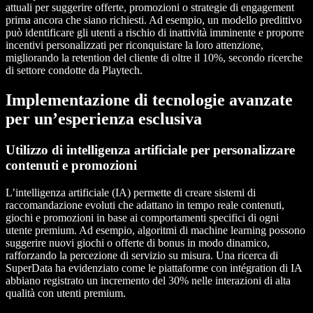
attuali per suggerire offerte, promozioni o strategie di engagement
prima ancora che siano richiesti. Ad esempio, un modello predittivo
può identificare gli utenti a rischio di inattività imminente e proporre
incentivi personalizzati per riconquistare la loro attenzione,
migliorando la retention del cliente di oltre il 10%, secondo ricerche
di settore condotte da Playtech.
Implementazione di tecnologie avanzate
per un’esperienza esclusiva
Utilizzo di intelligenza artificiale per personalizzare
contenuti e promozioni
L’intelligenza artificiale (IA) permette di creare sistemi di
raccomandazione evoluti che adattano in tempo reale contenuti,
giochi e promozioni in base ai comportamenti specifici di ogni
utente premium. Ad esempio, algoritmi di machine learning possono
suggerire nuovi giochi o offerte di bonus in modo dinamico,
rafforzando la percezione di servizio su misura. Una ricerca di
SuperData ha evidenziato come le piattaforme con intégration di IA
abbiano registrato un incremento del 30% nelle interazioni di alta
qualità con utenti premium.