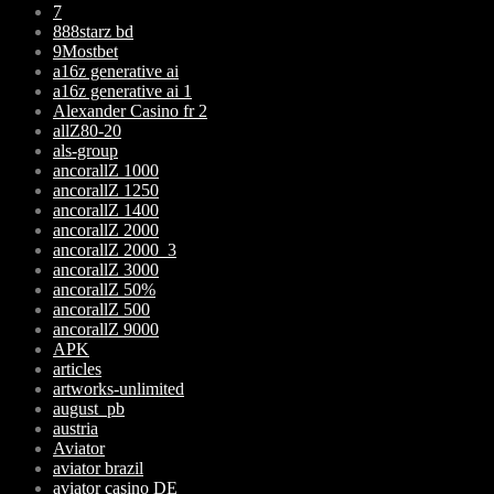
7
888starz bd
9Mostbet
a16z generative ai
a16z generative ai 1
Alexander Casino fr 2
allZ80-20
als-group
ancorallZ 1000
ancorallZ 1250
ancorallZ 1400
ancorallZ 2000
ancorallZ 2000_3
ancorallZ 3000
ancorallZ 50%
ancorallZ 500
ancorallZ 9000
APK
articles
artworks-unlimited
august_pb
austria
Aviator
aviator brazil
aviator casino DE