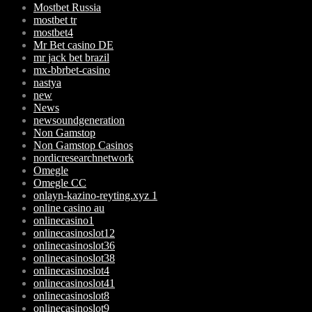
Mostbet Russia
mostbet tr
mostbet4
Mr Bet casino DE
mr jack bet brazil
mx-bbrbet-casino
nastya
new
News
newsoundgeneration
Non Gamstop
Non Gamstop Casinos
nordicresearchnetwork
Omegle
Omegle CC
onlayn-kazino-reyting.xyz 1
online casino au
onlinecasino1
onlinecasinoslot12
onlinecasinoslot36
onlinecasinoslot38
onlinecasinoslot4
onlinecasinoslot41
onlinecasinoslot8
onlinecasinoslot9