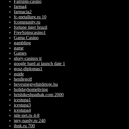
Fairspin-casino
farma4
farmacia2
fc-metallurg.ru 10
fcommunity.ru
fortune tiger brazil
FreeSpinscasino1
Gama Casino
gambling
game
Games
glory-casinos tr
google bard ai launch date 1
gosz-diplomas1
guide
henllegolf
hevesmegyehirdetoje.hu
holidayhomeliving
hrishikeshpathak.com 2000
icestupa1
icestupa3
icestupa4
igle-net.ru 4-8
igry-nardy.ru 240
ihnk.ru 700