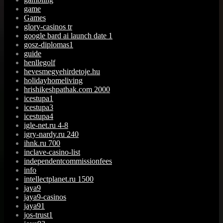
game
Games
glory-casinos tr
google bard ai launch date 1
gosz-diplomas1
guide
henllegolf
hevesmegyehirdetoje.hu
holidayhomeliving
hrishikeshpathak.com 2000
icestupa1
icestupa3
icestupa4
igle-net.ru 4-8
igry-nardy.ru 240
ihnk.ru 700
inclave-casino-list
independentcommissionfees
info
intellectplanet.ru 1500
jaya9
jaya9-casinos
jaya91
jos-trust1