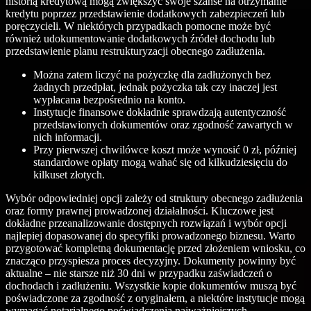
historią kredytową mogą zwiększyć swoje szanse na otrzymanie
kredytu poprzez przedstawienie dodatkowych zabezpieczeń lub
poręczycieli. W niektórych przypadkach pomocne może być
również udokumentowanie dodatkowych źródeł dochodu lub
przedstawienie planu restrukturyzacji obecnego zadłużenia.
Można zatem liczyć na pożyczkę dla zadłużonych bez
żadnych przedpłat, jednak pożyczka tak czy inaczej jest
wypłacana bezpośrednio na konto.
Instytucje finansowe dokładnie sprawdzają autentyczność
przedstawionych dokumentów oraz zgodność zawartych w
nich informacji.
Przy pierwszej chwilówce koszt może wynosić 0 zł, później
standardowe opłaty mogą wahać się od kilkudziesięciu do
kilkuset złotych.
Wybór odpowiedniej opcji zależy od struktury obecnego zadłużenia
oraz formy prawnej prowadzonej działalności. Kluczowe jest
dokładne przeanalizowanie dostępnych rozwiązań i wybór opcji
najlepiej dopasowanej do specyfiki prowadzonego biznesu. Warto
przygotować kompletną dokumentację przed złożeniem wniosku, co
znacząco przyspiesza proces decyzyjny. Dokumenty powinny być
aktualne – nie starsze niż 30 dni w przypadku zaświadczeń o
dochodach i zadłużeniu. Wszystkie kopie dokumentów muszą być
poświadczone za zgodność z oryginałem, a niektóre instytucje mogą
wymagać notarialnego poświadczenia najważniejszych