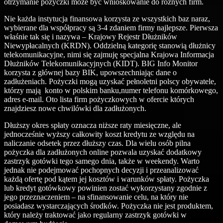
otrzymanie pożyczki może być wnioskowanie do różnych firm.
Nie każda instytucja finansowa korzysta ze wszystkich baz naraz,
wybierane dla współpracy są 3-4 zdaniem firmy najlepsze. Pierwsza
właśnie tak się i nazywa – Krajowy Rejestr Dłużników
Niewypłacalnych (KRDN). Oddzielną kategorię stanowią dłużnicy
telekomunikacyjne, nimi się zajmuję specjalna Krajowa Informacja
Dłużników Telekomunikacyjnych (KIDT). BIG Info Monitor
korzysta z głównej bazy BIK, upowszechniając dane o
zadłużeniach. Pożyczki mogą uzyskać pełnoletni polscy obywatele,
którzy mają konto w polskim banku,numer telefonu komórkowego,
adres e-mail. Oto lista firm pożyczkowych w ofercie których
znajdziesz nowe chwilówki dla zadłużonych.
Dłuższy okres spłaty oznacza niższe raty miesięczne, ale
jednocześnie wyższy całkowity koszt kredytu ze względu na
naliczanie odsetek przez dłuższy czas. Dla wielu osób pilna
pożyczka dla zadłużonych online pozwala uzyskać dodatkowy
zastrzyk gotówki tego samego dnia, także w weekendy. Warto
jednak nie podejmować pochopnych decyzji i przeanalizować
każdą ofertę pod kątem jej kosztów i warunków spłaty. Pożyczka
lub kredyt gotówkowy powinien zostać wykorzystany zgodnie z
jego przeznaczeniem – na sfinansowanie celu, na który nie
posiadasz wystarczających środków. Pożyczka nie jest produktem,
który należy traktować jako regularny zastrzyk gotówki w