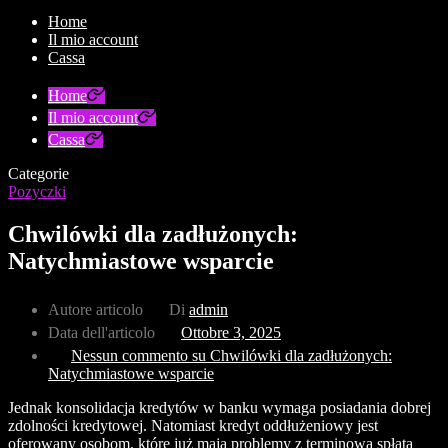
Home
Il mio account
Cassa
Home
Il mio account
Cassa
Categorie
Pozyczki
Chwilówki dla zadłużonych:
Natychmiastowe wsparcie
Autore articolo
Di
admin
Data dell'articolo
Ottobre 3, 2025
Nessun commento
su Chwilówki dla zadłużonych:
Natychmiastowe wsparcie
Jednak konsolidacja kredytów w banku wymaga posiadania dobrej
zdolności kredytowej. Natomiast kredyt oddłużeniowy jest
oferowany osobom, które już mają problemy z terminową spłatą