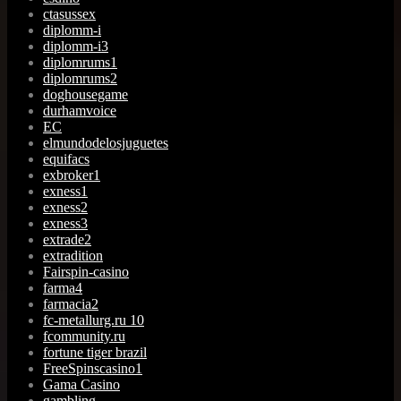
ctasussex
diplomm-i
diplomm-i3
diplomrums1
diplomrums2
doghousegame
durhamvoice
EC
elmundodelosjuguetes
equifacs
exbroker1
exness1
exness2
exness3
extrade2
extradition
Fairspin-casino
farma4
farmacia2
fc-metallurg.ru 10
fcommunity.ru
fortune tiger brazil
FreeSpinscasino1
Gama Casino
gambling