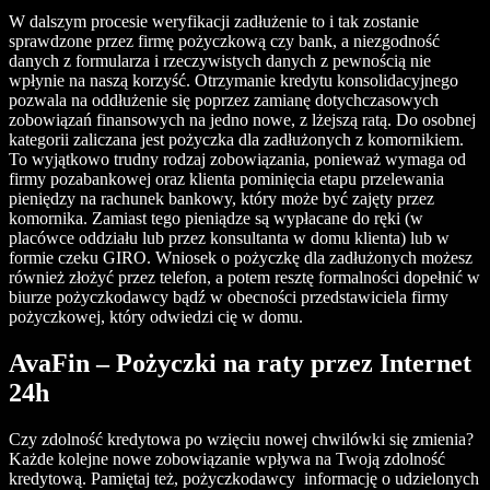
W dalszym procesie weryfikacji zadłużenie to i tak zostanie
sprawdzone przez firmę pożyczkową czy bank, a niezgodność
danych z formularza i rzeczywistych danych z pewnością nie
wpłynie na naszą korzyść. Otrzymanie kredytu konsolidacyjnego
pozwala na oddłużenie się poprzez zamianę dotychczasowych
zobowiązań finansowych na jedno nowe, z lżejszą ratą. Do osobnej
kategorii zaliczana jest pożyczka dla zadłużonych z komornikiem.
To wyjątkowo trudny rodzaj zobowiązania, ponieważ wymaga od
firmy pozabankowej oraz klienta pominięcia etapu przelewania
pieniędzy na rachunek bankowy, który może być zajęty przez
komornika. Zamiast tego pieniądze są wypłacane do ręki (w
placówce oddziału lub przez konsultanta w domu klienta) lub w
formie czeku GIRO. Wniosek o pożyczkę dla zadłużonych możesz
również złożyć przez telefon, a potem resztę formalności dopełnić w
biurze pożyczkodawcy bądź w obecności przedstawiciela firmy
pożyczkowej, który odwiedzi cię w domu.
AvaFin – Pożyczki na raty przez Internet
24h
Czy zdolność kredytowa po wzięciu nowej chwilówki się zmienia?
Każde kolejne nowe zobowiązanie wpływa na Twoją zdolność
kredytową. Pamiętaj też, pożyczkodawcy informację o udzielonych