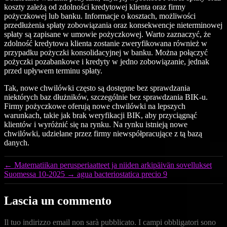
koszty zależą od zdolności kredytowej klienta oraz firmy
pożyczkowej lub banku. Informacje o kosztach, możliwości
przedłużenia spłaty zobowiązania oraz konsekwencje nieterminowej
spłaty są zapisane w umowie pożyczkowej. Warto zaznaczyć, że
zdolność kredytowa klienta zostanie zweryfikowana również w
przypadku pożyczki konsolidacyjnej w banku. Można połączyć
pożyczki pozabankowe i kredyty w jedno zobowiązanie, jednak
przed upływem terminu spłaty.
Tak, nowe chwilówki często są dostępne bez sprawdzania
niektórych baz dłużników, szczególnie bez sprawdzania BIK-u.
Firmy pożyczkowe oferują nowe chwilówki na lepszych
warunkach, takie jak brak weryfikacji BIK, aby przyciągnąć
klientów i wyróżnić się na rynku. Na rynku istnieją nowe
chwilówki, udzielane przez firmy niewspółpracujące z tą bazą
danych.
←
Matematiikan perusperiaatteet ja niiden arkipäivän sovellukset
Suomessa 10-2025
→
agua bacteriostatica precio 9
Lascia un commento
Il tuo indirizzo email non sarà pubblicato.
I campi obbligatori sono