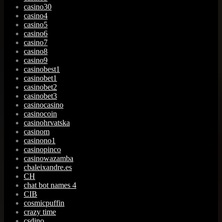
casino30
casino4
casino5
casino6
casino7
casino8
casino9
casinobest1
casinobet1
casinobet2
casinobet3
casinocasino
casinocoin
casinohrvatska
casinom
casinono1
casinopinco
casinowazamba
cbaleixandre.es
CH
chat bot names 4
CIB
cosmicpuffin
crazy time
csdino