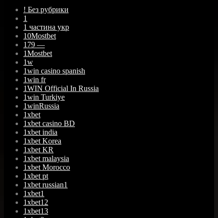
! Без рубрики
1
1 частина укр
10Mostbet
179 —
1Mostbet
1w
1win casino spanish
1win fr
1WIN Official In Russia
1win Turkiye
1winRussia
1xbet
1xbet casino BD
1xbet india
1xbet Korea
1xbet KR
1xbet malaysia
1xbet Morocco
1xbet pt
1xbet russian1
1xbet1
1xbet12
1xbet13