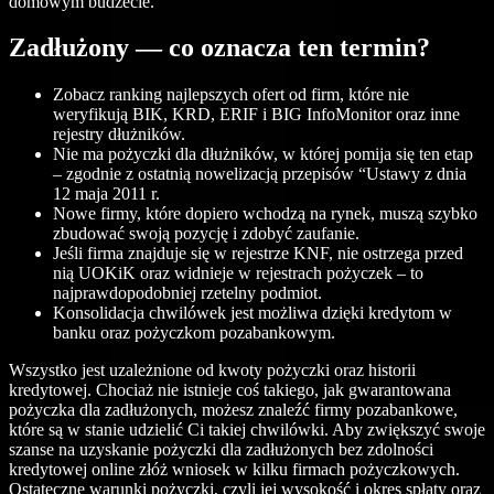
domowym budżecie.
Zadłużony — co oznacza ten termin?
Zobacz ranking najlepszych ofert od firm, które nie
weryfikują BIK, KRD, ERIF i BIG InfoMonitor oraz inne
rejestry dłużników.
Nie ma pożyczki dla dłużników, w której pomija się ten etap
– zgodnie z ostatnią nowelizacją przepisów “Ustawy z dnia
12 maja 2011 r.
Nowe firmy, które dopiero wchodzą na rynek, muszą szybko
zbudować swoją pozycję i zdobyć zaufanie.
Jeśli firma znajduje się w rejestrze KNF, nie ostrzega przed
nią UOKiK oraz widnieje w rejestrach pożyczek – to
najprawdopodobniej rzetelny podmiot.
Konsolidacja chwilówek jest możliwa dzięki kredytom w
banku oraz pożyczkom pozabankowym.
Wszystko jest uzależnione od kwoty pożyczki oraz historii
kredytowej. Chociaż nie istnieje coś takiego, jak gwarantowana
pożyczka dla zadłużonych, możesz znaleźć firmy pozabankowe,
które są w stanie udzielić Ci takiej chwilówki. Aby zwiększyć swoje
szanse na uzyskanie pożyczki dla zadłużonych bez zdolności
kredytowej online złóż wniosek w kilku firmach pożyczkowych.
Ostateczne warunki pożyczki, czyli jej wysokość i okres spłaty oraz