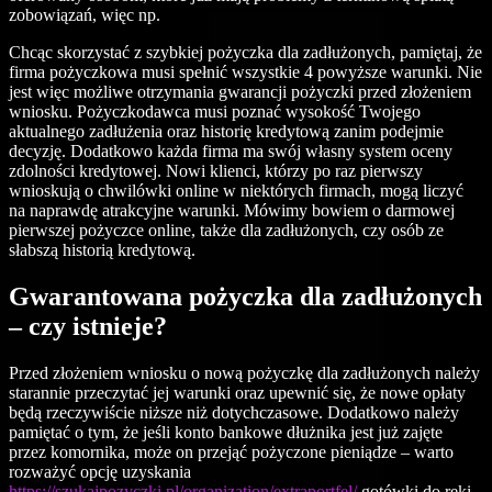
zobowiązań, więc np.
Chcąc skorzystać z szybkiej pożyczka dla zadłużonych, pamiętaj, że
firma pożyczkowa musi spełnić wszystkie 4 powyższe warunki. Nie
jest więc możliwe otrzymania gwarancji pożyczki przed złożeniem
wniosku. Pożyczkodawca musi poznać wysokość Twojego
aktualnego zadłużenia oraz historię kredytową zanim podejmie
decyzję. Dodatkowo każda firma ma swój własny system oceny
zdolności kredytowej. Nowi klienci, którzy po raz pierwszy
wnioskują o chwilówki online w niektórych firmach, mogą liczyć
na naprawdę atrakcyjne warunki. Mówimy bowiem o darmowej
pierwszej pożyczce online, także dla zadłużonych, czy osób ze
słabszą historią kredytową.
Gwarantowana pożyczka dla zadłużonych
– czy istnieje?
Przed złożeniem wniosku o nową pożyczkę dla zadłużonych należy
starannie przeczytać jej warunki oraz upewnić się, że nowe opłaty
będą rzeczywiście niższe niż dotychczasowe. Dodatkowo należy
pamiętać o tym, że jeśli konto bankowe dłużnika jest już zajęte
przez komornika, może on przejąć pożyczone pieniądze – warto
rozważyć opcję uzyskania
https://szukajpozyczki.pl/organization/extraportfel/
gotówki do ręki,