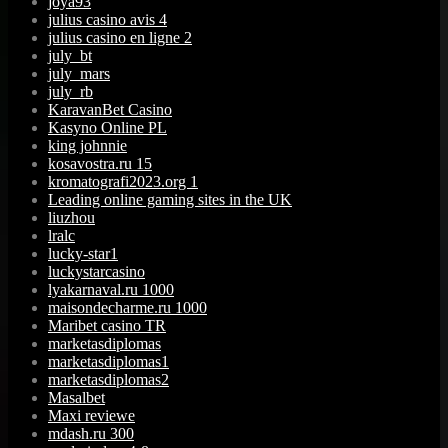
joya93
julius casino avis 4
julius casino en ligne 2
july_bt
july_mars
july_rb
KaravanBet Casino
Kasyno Online PL
king johnnie
kosavostra.ru 15
kromatografi2023.org 1
Leading online gaming sites in the UK
liuzhou
lralc
lucky-star1
luckystarcasino
lyakarnaval.ru 1000
maisondecharme.ru 1000
Maribet casino TR
marketasdiplomas
marketasdiplomas1
marketasdiplomas2
Masalbet
Maxi reviewe
mdash.ru 300