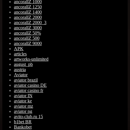
ancorallZ 1000
ancorallZ 1250
ancorallZ 1400
ancorallZ 2000
ancorallZ 2000_3
ancorallZ 3000
ancorallZ 50%
ancorallZ 500
ancorallZ 9000
APK
articles
artworks-unlimited
august_pb
austria
Aviator
aviator brazil
aviator casino DE
aviator casino fr
aviator IN
aviator ke
aviator mz
aviator ng
avito-club.ru 15
b1bet BR
Bankobet