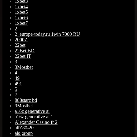
1xbet3
1xbet4
1xbet5
1xbet6
1xbet7
2
2_europe-today.ru 1win 7000 RU
2000Z
22bet
22Bet BD
22bet IT
3
3Mostbet
4
49
491
5
7
888starz bd
9Mostbet
a16z generative ai
a16z generative ai 1
Alexander Casino fr 2
allZ80-20
als-group