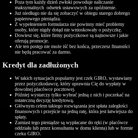
Poza tym każdy dzień zwłoki powoduje naliczanie
maksymalnych odsetek ustawowych za opóźnienie.
Już niedługo nie da się zobaczyć w obiegu starego dobrego
papierowego pieniądza.
Z wypełnieniem formularza nie powinny mieć problemy
osoby, które nigdy dotąd nie wnioskowały o pożyczkę.
Dowiesz się, które firmy pożyczkowe są najnowsze i jakie
oferują promocje.
Ale ten postęp nie może iść bez końca, przeczesz finansiści
nie będą pracować za darmo.
Kredyt dla zadłużonych
W takich sytuacjach popularny jest czek GIRO, wystawiany
przez pożyczkodawcę, który uprawnia Cię do wypłaty w
dowolnej placówce pocztowej.
Później wystarczy tylko wybrać jedną z nich i poczekać na
ostateczną decyzję kredytową.
Głównym celem takiego rozwiązania jest spłata zaległości
finansowych i przejście na jedną ratę, która jest łatwiejsza do
spłaty.
Zamiast tego pieniądze są wypłacane do ręki (w placówce
oddziału lub przez konsultanta w domu klienta) lub w formie
czeku GIRO.