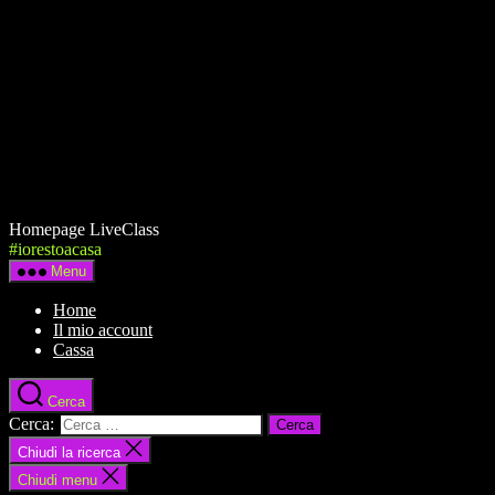
Homepage LiveClass
#iorestoacasa
Menu
Home
Il mio account
Cassa
Cerca
Cerca:
Chiudi la ricerca
Chiudi menu