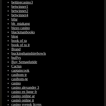
bettingcasino3
betwinner1
betwinner2
betwinner4
bfnr
bh_miakang
bizzo casino
blackmanbooks
blog
book of ra
book of ra it
Brand
buckinghamshirebowls
buffys
Buy Semaglutide
Cactus
captaincook
casibom tr
casibom-tg
casino
casino alexander 3
casino en ligne fr
casino online ar
casinò online it
casino svensk licens