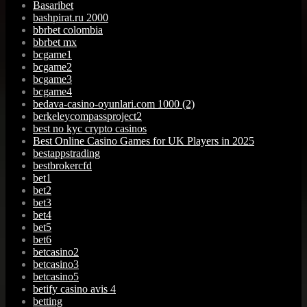
Basaribet
bashpirat.ru 2000
bbrbet colombia
bbrbet mx
bcgame1
bcgame2
bcgame3
bcgame4
bedava-casino-oyunlari.com 1000 (2)
berkeleycompassproject2
best no kyc crypto casinos
Best Online Casino Games for UK Players in 2025
bestappstrading
bestbrokercfd
bet1
bet2
bet3
bet4
bet5
bet6
betcasino2
betcasino3
betcasino5
betify casino avis 4
betting