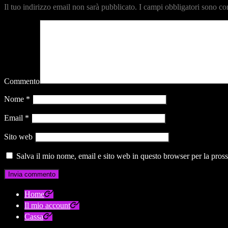
Il tuo indirizzo email non sarà pubblicato.
I campi obbligatori sono co
Commento
Nome
*
Email
*
Sito web
Salva il mio nome, email e sito web in questo browser per la pro
Home
Il mio account
Cassa