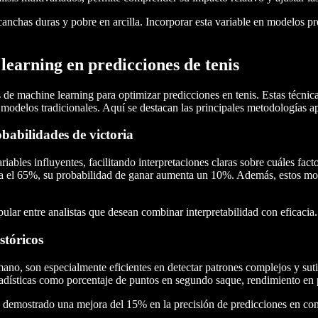
nchas duras y pobre en arcilla. Incorporar esta variable en modelos pre
earning en predicciones de tenis
de machine learning para optimizar predicciones en tenis. Estas técnic
s modelos tradicionales. Aquí se destacan las principales metodologías ap
obabilidades de victoria
riables influyentes, facilitando interpretaciones claras sobre cuáles fac
era el 65%, su probabilidad de ganar aumenta un 10%. Además, estos mod
ular entre analistas que desean combinar interpretabilidad con eficacia.
stóricos
ano, son especialmente eficientes en detectar patrones complejos y suti
tadísticas como porcentaje de puntos en segundo saque, rendimiento en p
a demostrado una mejora del 15% en la precisión de predicciones en com