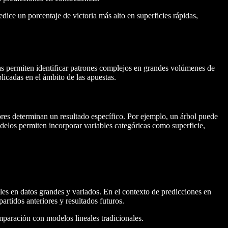
dice un porcentaje de victoria más alto en superficies rápidas,
as permiten identificar patrones complejos en grandes volúmenes de
licadas en el ámbito de las apuestas.
tores determinan un resultado específico. Por ejemplo, un árbol puede
elos permiten incorporar variables categóricas como superficie,
les en datos grandes y variados. En el contexto de predicciones en
artidos anteriores y resultados futuros.
paración con modelos lineales tradicionales.