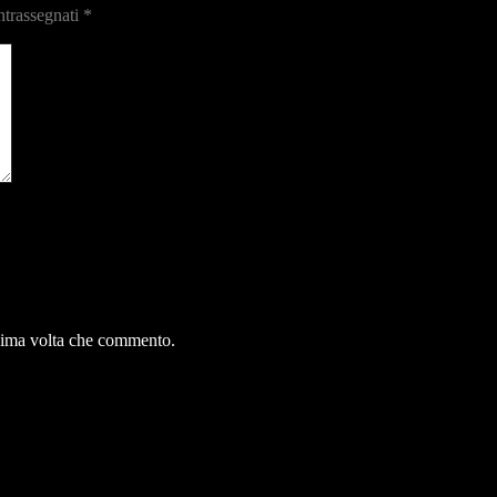
ntrassegnati
*
ssima volta che commento.