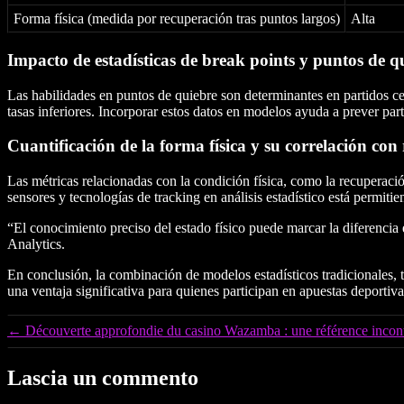
Forma física (medida por recuperación tras puntos largos)
Alta
Impacto de estadísticas de break points y puntos de q
Las habilidades en puntos de quiebre son determinantes en partidos cer
tasas inferiores. Incorporar estos datos en modelos ayuda a prever par
Cuantificación de la forma física y su correlación con
Las métricas relacionadas con la condición física, como la recuperación
sensores y tecnologías de tracking en análisis estadístico está permiti
“El conocimiento preciso del estado físico puede marcar la diferencia 
Analytics.
En conclusión, la combinación de modelos estadísticos tradicionales, t
una ventaja significativa para quienes participan en apuestas deportiv
←
Découverte approfondie du casino Wazamba : une référence inconto
Lascia un commento