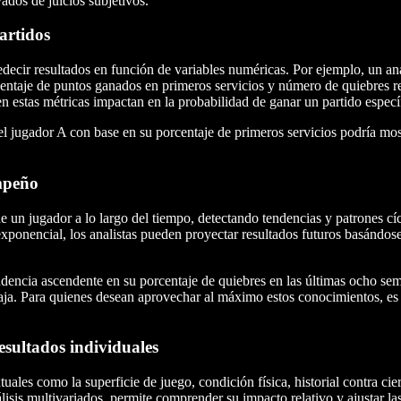
ados de juicios subjetivos.
artidos
redecir resultados en función de variables numéricas. Por ejemplo, un an
centaje de puntos ganados en primeros servicios y número de quiebres re
n estas métricas impactan en la probabilidad de ganar un partido especí
del jugador A con base en su porcentaje de primeros servicios podría m
empeño
e un jugador a lo largo del tiempo, detectando tendencias y patrones cíc
onencial, los analistas pueden proyectar resultados futuros basándose 
dencia ascendente en su porcentaje de quiebres en las últimas ocho se
baja. Para quienes desean aprovechar al máximo estos conocimientos, e
esultados individuales
extuales como la superficie de juego, condición física, historial contra c
lisis multivariados, permite comprender su impacto relativo y ajustar l