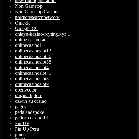
newsoundgeneration
Non Gamstop
Non Gamstop Casinos
nordicresearchnetwork
Omegle
Omegle CC
onlayn-kazino-reyting.xyz 1
online casino au
onlinecasino1
onlinecasinoslot12
onlinecasinoslot36
onlinecasinoslot38
onlinecasinoslot4
onlinecasinoslot41
onlinecasinoslot8
onlinecasinoslot9
openvector
originadiplom
ozwin au casino
pages
pedalandspoke
pelican casino PL
Pin UP
Pin Up Peru
pinco