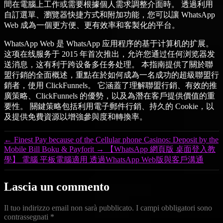
間在電腦上工作或需要根據個人需求調整介面時。 透過利用
自訂選單、瀏覽器快捷方式和附加功能，您可以讓 WhatsApp
Web 成為一個更方便、更有效率和客製化的平台。
WhatsApp Web 是 WhatsApp 应用程序的基于计算机的扩展。
这项在线服务于 2015 年首次推出，允许您通过任何浏览器发
送消息，这有利于跨设备多任务处理。 本指南提供了關於聯
盟行銷的全面概述，重點在於如何成為一名成功的超級聯盟行
銷者，使用 ClickFunnels。 它涵蓋了理解聯盟行銷、有效的推
廣策略、ClickFunnels 的優勢，以及為潛在客戶提供價值的重
要性。 關鍵策略包括利用電子郵件行銷、持久的 Cookie，以
及提供免費資源以增強參與度和轉換率。
←
Finest Pay because of the Cellular phone Casinos: Deposit by the
Mobile Bill Boku & Payforit
→
【WhatsApp 網頁版 桌面登入教
學】 電腦 平板電腦適用 透過WhatsApp Web版與客戶溝通
Lascia un commento
Il tuo indirizzo email non sarà pubblicato.
I campi obbligatori sono
contrassegnati
*