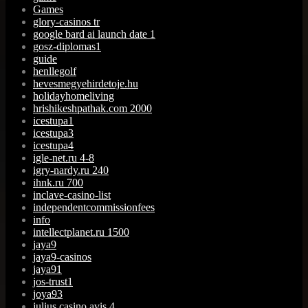
Games
glory-casinos tr
google bard ai launch date 1
gosz-diplomas1
guide
henllegolf
hevesmegyehirdetoje.hu
holidayhomeliving
hrishikeshpathak.com 2000
icestupa1
icestupa3
icestupa4
igle-net.ru 4-8
igry-nardy.ru 240
ihnk.ru 700
inclave-casino-list
independentcommissionfees
info
intellectplanet.ru 1500
jaya9
jaya9-casinos
jaya91
jos-trust1
joya93
julius casino avis 4