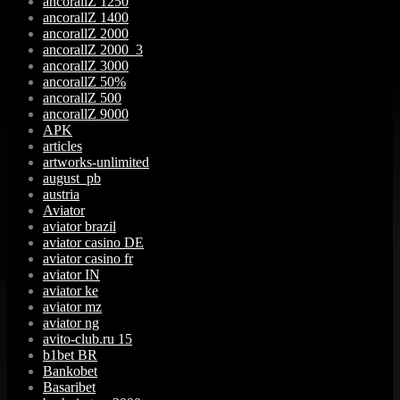
ancorallZ 1250
ancorallZ 1400
ancorallZ 2000
ancorallZ 2000_3
ancorallZ 3000
ancorallZ 50%
ancorallZ 500
ancorallZ 9000
APK
articles
artworks-unlimited
august_pb
austria
Aviator
aviator brazil
aviator casino DE
aviator casino fr
aviator IN
aviator ke
aviator mz
aviator ng
avito-club.ru 15
b1bet BR
Bankobet
Basaribet