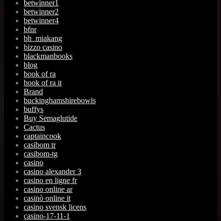
betwinner1
betwinner2
betwinner4
bfnr
bh_miakang
bizzo casino
blackmanbooks
blog
book of ra
book of ra it
Brand
buckinghamshirebowls
buffys
Buy Semaglutide
Cactus
captaincook
casibom tr
casibom-tg
casino
casino alexander 3
casino en ligne fr
casino online ar
casinò online it
casino svensk licens
casino-17-11-1