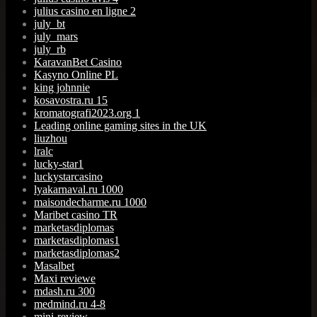
julius casino en ligne 2
july_bt
july_mars
july_rb
KaravanBet Casino
Kasyno Online PL
king johnnie
kosavostra.ru 15
kromatografi2023.org 1
Leading online gaming sites in the UK
liuzhou
lralc
lucky-star1
luckystarcasino
lyakarnaval.ru 1000
maisondecharme.ru 1000
Maribet casino TR
marketasdiplomas
marketasdiplomas1
marketasdiplomas2
Masalbet
Maxi reviewe
mdash.ru 300
medmind.ru 4-8
mini-review