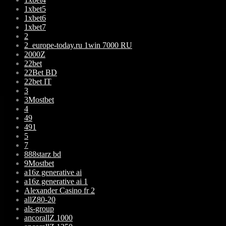
1xbet5
1xbet6
1xbet7
2
2_europe-today.ru 1win 7000 RU
2000Z
22bet
22Bet BD
22bet IT
3
3Mostbet
4
49
491
5
7
888starz bd
9Mostbet
a16z generative ai
a16z generative ai 1
Alexander Casino fr 2
allZ80-20
als-group
ancorallZ 1000