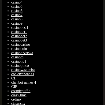
casino4
casino5
casino6
casino7
casino8
casino9
casinobest1
casinobet1
casinobet2
casinobet3
casinocasino
casinocoin
casinohrvatska
casinom
casinono1
casinopinco
casinowazamba
cbaleixandre.es
CH
chat bot names 4
CIB
cosmicpuffin
crazy time
csdino
ctasussex