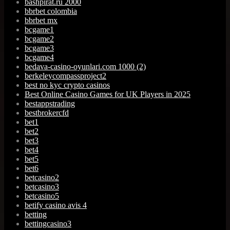
bashpirat.ru 2000
bbrbet colombia
bbrbet mx
bcgame1
bcgame2
bcgame3
bcgame4
bedava-casino-oyunlari.com 1000 (2)
berkeleycompassproject2
best no kyc crypto casinos
Best Online Casino Games for UK Players in 2025
bestappstrading
bestbrokercfd
bet1
bet2
bet3
bet4
bet5
bet6
betcasino2
betcasino3
betcasino5
betify casino avis 4
betting
bettingcasino3