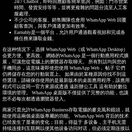
24/7 Chatbot，即時回應顧客簡單查詢，例如：門市營業
時間、發貨安排等等，並將更複雜的問題分流至人工客
服處理。
不少公司的客服、銷售團隊也會用 WhatsApp Web 回覆
顧客查詢，與客戶溝通更加有效率。
Earnably是一個平台，允許用戶通過觀看視頻和完成各
種任務來賺取金錢。
在这种情况下，选择 WhatsApp Web（或 WhatsApp Desktop）
会更方便、更高效。 網絡的WhatsApp 是一個行動應用程式擴
展，可讓您從電腦上的瀏覽器存取聊天。 所有對話均與您的
手機同步，這意味著即使您使用 WhatsApp Web， 帖子 它們
仍將儲存在您的行動裝置上。 如果由於某種原因你找不到這
些選項，請確保你使用的是最新版本的桌面應用程序，該應用
程式可以從同一官方來源或透過 遠距辦公工具 這有助於數位
環境的管理。 WhatsApp 桌面版不僅提供了完整的功能，也讓
您不必每次都透過瀏覽器登入。
商家只需允許WhatsApp Business存取電腦的麥克風和鏡頭，就
能使用這兩個桌面版專屬的功能。 WhatsApp Web 背后的技术
已经发生了显著的变化；目前，得益于 多设备，主手机无需
持续连接到互联网以便其他设备访问对话，但必须定期连接以