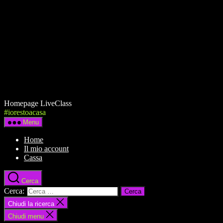
Homepage LiveClass
#iorestoacasa
Menu
Home
Il mio account
Cassa
Cerca
Cerca:
Chiudi la ricerca
Chiudi menu