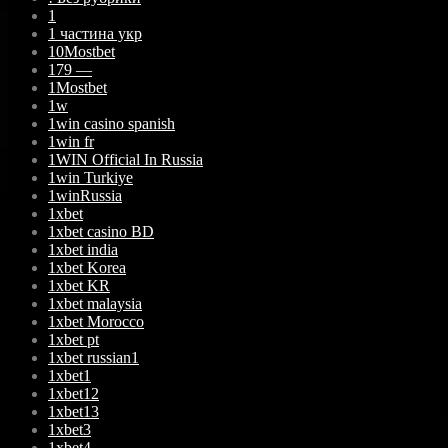
1
1 частина укр
10Mostbet
179 —
1Mostbet
1w
1win casino spanish
1win fr
1WIN Official In Russia
1win Turkiye
1winRussia
1xbet
1xbet casino BD
1xbet india
1xbet Korea
1xbet KR
1xbet malaysia
1xbet Morocco
1xbet pt
1xbet russian1
1xbet1
1xbet12
1xbet13
1xbet3
1xbet4