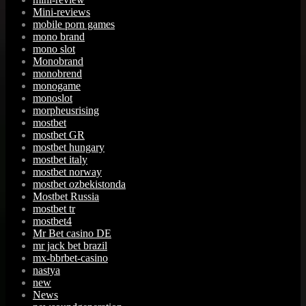
Mini-reviews
mobile porn games
mono brand
mono slot
Monobrand
monobrend
monogame
monoslot
morpheusrising
mostbet
mostbet GR
mostbet hungary
mostbet italy
mostbet norway
mostbet ozbekistonda
Mostbet Russia
mostbet tr
mostbet4
Mr Bet casino DE
mr jack bet brazil
mx-bbrbet-casino
nastya
new
News