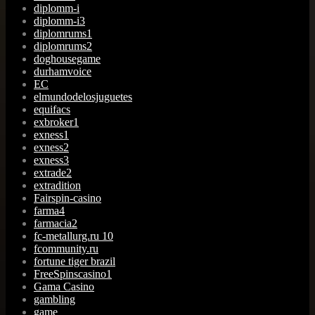
diplomm-i
diplomm-i3
diplomrums1
diplomrums2
doghousegame
durhamvoice
EC
elmundodelosjuguetes
equifacs
exbroker1
exness1
exness2
exness3
extrade2
extradition
Fairspin-casino
farma4
farmacia2
fc-metallurg.ru 10
fcommunity.ru
fortune tiger brazil
FreeSpinscasino1
Gama Casino
gambling
game