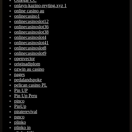
Omegle CC
onlayn-kazino-reyting.xyz 1
online casino au
onlinecasino1
onlinecasinoslot12
onlinecasinoslot36
onlinecasinoslot38
onlinecasinoslot4
onlinecasinoslot41
onlinecasinoslot8
onlinecasinoslot9
openvector
originadiplom
ozwin au casino
pages
pedalandspoke
pelican casino PL
Pin UP
Pin Up Peru
pinco
PinUp
piraterevival
pınco
plinko
plinko in