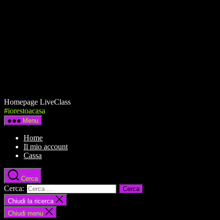
Homepage LiveClass
#iorestoacasa
Menu
Home
Il mio account
Cassa
Cerca
Cerca:
Chiudi la ricerca
Chiudi menu