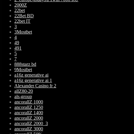
2000Z
22bet
22Bet BD
22bet IT
3
3Mostbet
4
49
491
5
7
888starz bd
9Mostbet
a16z generative ai
a16z generative ai 1
Alexander Casino fr 2
allZ80-20
als-group
ancorallZ 1000
ancorallZ 1250
ancorallZ 1400
ancorallZ 2000
ancorallZ 2000_3
ancorallZ 3000