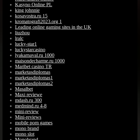
Kasyno Online PL
king johnnie
kosavostra.ru 15
kromatografi2023.org 1
Leading online gaming sites in the UK
liuzhou
lralc
lucky-star1
luckystarcasino
lyakarnaval.ru 1000
maisondecharme.ru 1000
Maribet casino TR
marketasdiplomas
marketasdiplomas1
marketasdiplomas2
Masalbet
Maxi reviewe
mdash.ru 300
medmind.ru 4-8
mini-review
Mini-reviews
mobile porn games
mono brand
mono slot
Monobrand