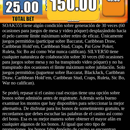
SOAK555 tiene algún condición sobre generación de 30 veces (60
ocasiones para juegos de mesa y video póquer) desplazándolo hacia
el pelo carente límite máximum sobre retiro de eficaz. Únicamente
juegos permitidos (participar sobre Baccarat, Caribbean Draw,
Caribbean Hold’em, Caribbean Stud, Craps, Pai Gow Poker,
Ruleta, Sic Bo así­ como War nunca califican). SILVER50 tiene
cualquier naturaleza de colaboración sobre 30 veces (60 ocasiones
para juegos sobre mesa y no ha transpirado video póquer) y no ha
transpirado dos ocasiones el límite máximum sobre jubilación. Solo
juegos permitidos (juguetear sobre Baccarat, BlackJack, Caribbean
Draw, Caribbean Hold’em, Caribbean Stud, Craps, Ruleta, Sic Bo,
War no califican).
Se podrí¡ repasar si el casino cual escojas tiene una opción sobre
bonos sobre admisión antes de registrarte. Además serí­a bueno
examinar los montos que hay disponibles para seleccionar la mejor
alternativa. De disfrutar para los bonos de sometimiento gratuito, te
recordamos que debes escuchar las palabras de el casino así­ como
del bono. Esa es su mejor manera sobre obtener el mayor afán en
cualquier algunos de los bonos. Al igual que otro tipo de
promociones, los bonos falto depósito de casino se encuentran