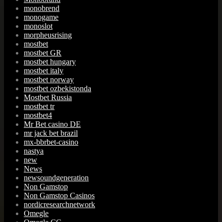
monobrend
monogame
monoslot
morpheusrising
mostbet
mostbet GR
mostbet hungary
mostbet italy
mostbet norway
mostbet ozbekistonda
Mostbet Russia
mostbet tr
mostbet4
Mr Bet casino DE
mr jack bet brazil
mx-bbrbet-casino
nastya
new
News
newsoundgeneration
Non Gamstop
Non Gamstop Casinos
nordicresearchnetwork
Omegle