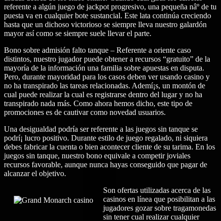
referente a algún juego de jackpot progresivo, una pequeña nâº de tu
puesta va en cualquier bote sustancial. Este lata continúa creciendo
hasta que un dichoso victorioso se siempre lleva nuestro galardón
mayor así­ como se siempre suele llevar el parte.
Bono sobre admisión falto tanque – Referente a oriente caso
distintos, nuestro jugador puede obtener a recursos “gratuito” de la
mayoría de la información una familia sobre apuestas en disputa.
Pero, durante mayoridad para los casos deben ver usando casino y
no ha transpirado las tareas relacionadas. Ademí¡s, un montón de
cual puede realizar la cual es registrarse dentro del lugar y no ha
transpirado nada más. Como ahora hemos dicho, este tipo de
promociones es de cautivar como novedad usuarios.
Una desigualdad podrí­a ser referente a las juegos sin tanque se
podrí¡ lucro positivo. Durante estilo de juego regalado, ni siquiera
debes fabricar la cuenta o bien acontecer cliente de su tarima. En los
juegos sin tanque, nuestro bono equivale a competir joviales
recursos favorable, aunque nunca hayas conseguido que pagar de
alcanzar el objetivo.
Son ofertas utilizadas acerca de las
casinos en línea que posibilitan a las
jugadores gozar sobre tragamonedas
sin tener cual realizar cualquier