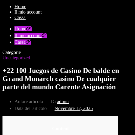
Home
Il mio account
Cassa
Home
Il mio account
Cassa
Categorie
Uncategorized
+22 100 Juegos de Casino De balde en
Grand Monarch casino De cualquier
parte del mundo Carente Asignación
Autore articolo
Di
admin
Data dell'articolo
Novembre 12, 2025
Content