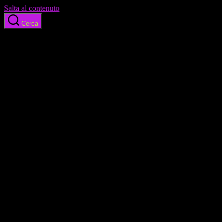
Salta al contenuto
Cerca