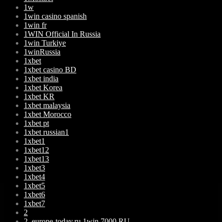
1w
1win casino spanish
1win fr
1WIN Official In Russia
1win Turkiye
1winRussia
1xbet
1xbet casino BD
1xbet india
1xbet Korea
1xbet KR
1xbet malaysia
1xbet Morocco
1xbet pt
1xbet russian1
1xbet1
1xbet12
1xbet13
1xbet3
1xbet4
1xbet5
1xbet6
1xbet7
2
2_europe-today.ru 1win 7000 RU