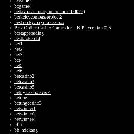
bcgame3
bcgame4
bedava-casino-oyunlari.com 1000 (2)
berkeleycompassproject2
best no kyc crypto casinos
Best Online Casino Games for UK Players in 2025
bestappstrading
bestbrokercfd
bet1
bet2
bet3
bet4
bet5
bet6
betcasino2
betcasino3
betcasino5
betify casino avis 4
betting
bettingcasino3
betwinner1
betwinner2
betwinner4
bfnr
bh_miakang