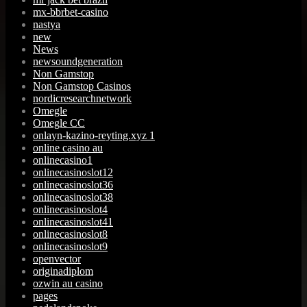
mx-bbrbet-casino
nastya
new
News
newsoundgeneration
Non Gamstop
Non Gamstop Casinos
nordicresearchnetwork
Omegle
Omegle CC
onlayn-kazino-reyting.xyz 1
online casino au
onlinecasino1
onlinecasinoslot12
onlinecasinoslot36
onlinecasinoslot38
onlinecasinoslot4
onlinecasinoslot41
onlinecasinoslot8
onlinecasinoslot9
openvector
originadiplom
ozwin au casino
pages