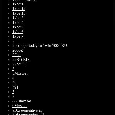
1xbet1
1xbet12
1xbet13
1xbet3
1xbet4
1xbet5
1xbet6
1xbet7
2
2_europe-today.ru 1win 7000 RU
2000Z
22bet
22Bet BD
22bet IT
3
3Mostbet
4
49
491
5
7
888starz bd
9Mostbet
a16z generative ai
a16z generative ai 1