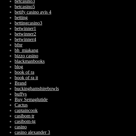
betcasino3
betcasino5
betify casino avis 4
betting
bettingcasino3
betwinner1
betwinner2
betwinner4
bfnr
bh_miakang
bizzo casino
blackmanbooks
blog
book of ra
book of ra it
Brand
buckinghamshirebowls
buffys
Buy Semaglutide
Cactus
captaincook
casibom tr
casibom-tg
casino
casino alexander 3