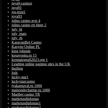
jaya9-casinos
jaya91
jos-trust1
joya93
julius casino avis 4
julius casino en ligne 2
july_bt
july_mars
july_rb
KaravanBet Casino
Kasyno Online PL
king johnnie
kosavostra.ru 15
kromatografi2023.org 1
Leading online gaming sites in the UK
liuzhou
lralc
lucky-star1
luckystarcasino
lyakarnaval.ru 1000
maisondecharme.ru 1000
Maribet casino TR
marketasdiplomas
marketasdiplomas1
marketasdiplomas2