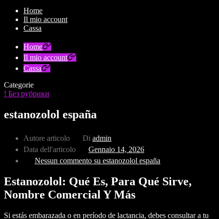
Home
Il mio account
Cassa
Home
Il mio account
Cassa
Categorie
! Без рубрики
estanozolol españa
Autore articolo
Di
admin
Data dell'articolo
Gennaio 14, 2026
Nessun commento
su estanozolol españa
Estanozolol: Qué Es, Para Qué Sirve,
Nombre Comercial Y Más
Si estás embarazada o en período de lactancia, debes consultar a tu