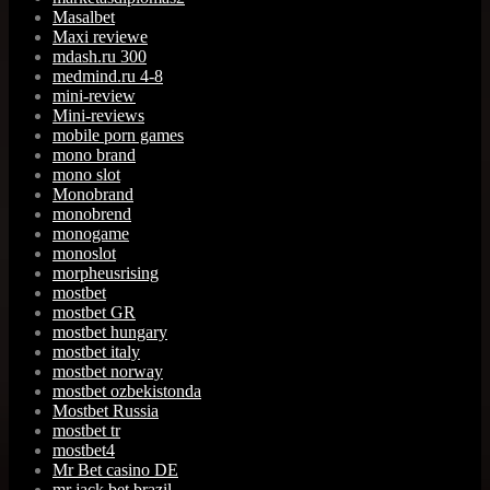
Masalbet
Maxi reviewe
mdash.ru 300
medmind.ru 4-8
mini-review
Mini-reviews
mobile porn games
mono brand
mono slot
Monobrand
monobrend
monogame
monoslot
morpheusrising
mostbet
mostbet GR
mostbet hungary
mostbet italy
mostbet norway
mostbet ozbekistonda
Mostbet Russia
mostbet tr
mostbet4
Mr Bet casino DE
mr jack bet brazil