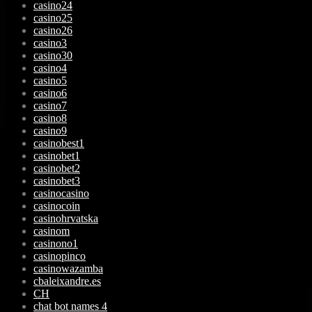
casino24
casino25
casino26
casino3
casino30
casino4
casino5
casino6
casino7
casino8
casino9
casinobest1
casinobet1
casinobet2
casinobet3
casinocasino
casinocoin
casinohrvatska
casinom
casinono1
casinopinco
casinowazamba
cbaleixandre.es
CH
chat bot names 4