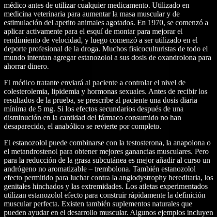
médico antes de utilizar cualquier medicamento. Utilizado en
medicina veterinaria para aumentar la masa muscular y de
estimulación del apetito animales agotados. En 1970, se comenzó a
aplicar activamente para el esquí de montar para mejorar el
rendimiento de velocidad, y luego comenzó a ser utilizado en el
deporte profesional de la droga. Muchos fisicoculturistas de todo el
mundo intentan agregar estanozolol a sus dosis de oxandrolona para
ahorrar dinero.
El médico tratante enviará al paciente a controlar el nivel de
colesterolemia, lipidemia y hormonas sexuales. Antes de recibir los
resultados de la prueba, se prescribe al paciente una dosis diaria
mínima de 5 mg. Si los efectos secundarios después de una
disminución en la cantidad del fármaco consumido no han
desaparecido, el anabólico se revierte por completo.
El estanozolol puede combinarse con la testosterona, la anapolona o
el metandrostenol para obtener mejores ganancias musculares. Pero
para la reducción de la grasa subcutánea es mejor añadir al curso un
andrógeno no aromatizable – trembolona. También estanozolol
efecto permitido para luchar contra la angiodystrophy hereditaria, los
genitales hinchados y las extremidades. Los atletas experimentados
utilizan estanozolol efecto para construir rápidamente la definición
muscular perfecta. Existen también suplementos naturales que
pueden ayudar en el desarrollo muscular. Algunos ejemplos incluyen