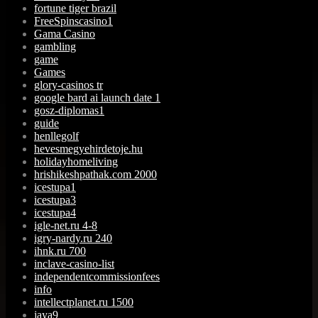
fortune tiger brazil
FreeSpinscasino1
Gama Casino
gambling
game
Games
glory-casinos tr
google bard ai launch date 1
gosz-diplomas1
guide
henllegolf
hevesmegyehirdetoje.hu
holidayhomeliving
hrishikeshpathak.com 2000
icestupa1
icestupa3
icestupa4
igle-net.ru 4-8
igry-nardy.ru 240
ihnk.ru 700
inclave-casino-list
independentcommissionfees
info
intellectplanet.ru 1500
jaya9