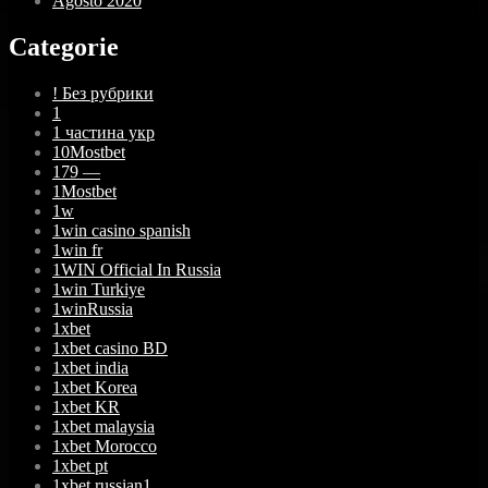
Agosto 2020
Categorie
! Без рубрики
1
1 частина укр
10Mostbet
179 —
1Mostbet
1w
1win casino spanish
1win fr
1WIN Official In Russia
1win Turkiye
1winRussia
1xbet
1xbet casino BD
1xbet india
1xbet Korea
1xbet KR
1xbet malaysia
1xbet Morocco
1xbet pt
1xbet russian1