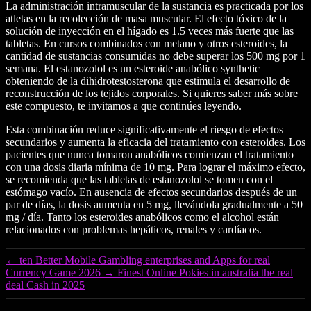
La administración intramuscular de la sustancia es practicada por los
atletas en la recolección de masa muscular. El efecto tóxico de la
solución de inyección en el hígado es 1.5 veces más fuerte que las
tabletas. En cursos combinados con metano y otros esteroides, la
cantidad de sustancias consumidas no debe superar los 500 mg por 1
semana. El estanozolol es un esteroide anabólico synthetic
obteniendo de la dihidrotestosterona que estimula el desarrollo de
reconstrucción de los tejidos corporales. Si quieres saber más sobre
este compuesto, te invitamos a que continúes leyendo.
Esta combinación reduce significativamente el riesgo de efectos
secundarios y aumenta la eficacia del tratamiento con esteroides. Los
pacientes que nunca tomaron anabólicos comienzan el tratamiento
con una dosis diaria mínima de 10 mg. Para lograr el máximo efecto,
se recomienda que las tabletas de estanozolol se tomen con el
estómago vacío. En ausencia de efectos secundarios después de un
par de días, la dosis aumenta en 5 mg, llevándola gradualmente a 50
mg / día. Tanto los esteroides anabólicos como el alcohol están
relacionados con problemas hepáticos, renales y cardíacos.
←
ten Better Mobile Gambling enterprises and Apps for real
Currency Game 2026
→
Finest Online Pokies in australia the real
deal Cash in 2025