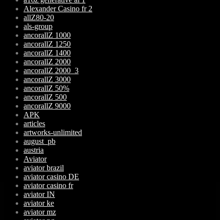
Alexander Casino fr 2
allZ80-20
als-group
ancorallZ 1000
ancorallZ 1250
ancorallZ 1400
ancorallZ 2000
ancorallZ 2000_3
ancorallZ 3000
ancorallZ 50%
ancorallZ 500
ancorallZ 9000
APK
articles
artworks-unlimited
august_pb
austria
Aviator
aviator brazil
aviator casino DE
aviator casino fr
aviator IN
aviator ke
aviator mz