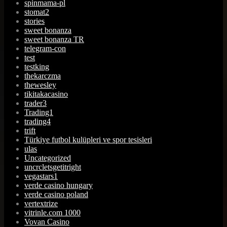
spinmama-pl
stomat2
stories
sweet bonanza
sweet bonanza TR
telegram-con
test
testking
thekarczma
thewesley
tikitakacasino
trader3
Trading1
trading4
trift
Türkiye futbol kulüpleri ve spor tesisleri
ulas
Uncategorized
uncrcletsgetitright
vegastars1
verde casino hungary
verde casino poland
vertextrize
vitrinle.com 1000
Vovan Casino