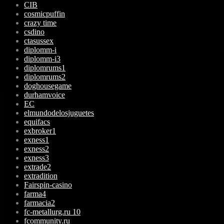
CIB
cosmicpuffin
crazy time
csdino
ctasussex
diplomm-i
diplomm-i3
diplomrums1
diplomrums2
doghousegame
durhamvoice
EC
elmundodelosjuguetes
equifacs
exbroker1
exness1
exness2
exness3
extrade2
extradition
Fairspin-casino
farma4
farmacia2
fc-metallurg.ru 10
fcommunity.ru