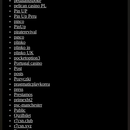
pedalandspoke
pelican casino PL
Pin UP
Pin Up Peru
pinco
PinUp
piraterevival
pınco
plinko
plinko in
plinko UK
pocketoption3
Portugal casino
Post
posts
Pozyczki
pragmaticplaykorea
press
Prestamos
primexbt2
psc-manchester
Public
Qizilbilet
r7csn.club
r7csn.xyz