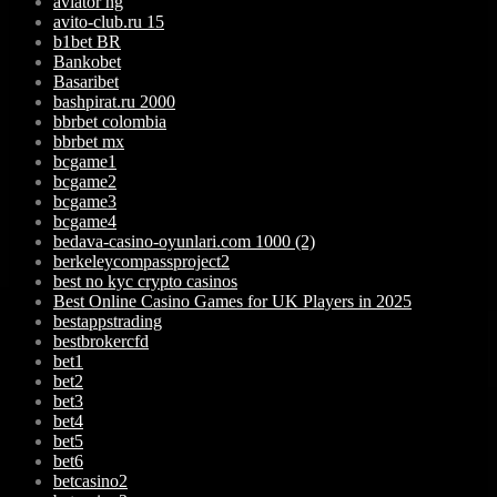
aviator ng
avito-club.ru 15
b1bet BR
Bankobet
Basaribet
bashpirat.ru 2000
bbrbet colombia
bbrbet mx
bcgame1
bcgame2
bcgame3
bcgame4
bedava-casino-oyunlari.com 1000 (2)
berkeleycompassproject2
best no kyc crypto casinos
Best Online Casino Games for UK Players in 2025
bestappstrading
bestbrokercfd
bet1
bet2
bet3
bet4
bet5
bet6
betcasino2