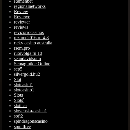
Ramenbet
regionalnetworks
Review
Reviewe
reviewer
reviews
revizorrocasinos
rezume2016.ru 4-8
ricky casino australia
rsem.pro
ruoivolga.ru 10
seandavidsonn
Semaglutide Online
sep5
silvergold.hu2
Slot
slotcasini1
slotcasino1
Slots
Slots`
slottica
slovenska-casina1
soft2
spindragonscasino
spinitfree