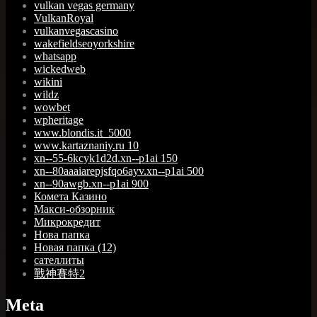
vulkan vegas germany
VulkanRoyal
vulkanvegascasino
wakefieldseoyorkshire
whatsapp
wickedweb
wikini
wildz
wowbet
wpheritage
www.blondis.it_5000
www.kartaznaniy.ru 10
xn--55-6kcyk1d2d.xn--p1ai 150
xn--80aaaiarepjsfqo6ayv.xn--p1ai 500
xn--90awgb.xn--p1ai 900
Комета Казино
Макси-обзорник
Микрокредит
Нова папка
Новая папка (12)
сателлиты
戰神賽特2
Meta