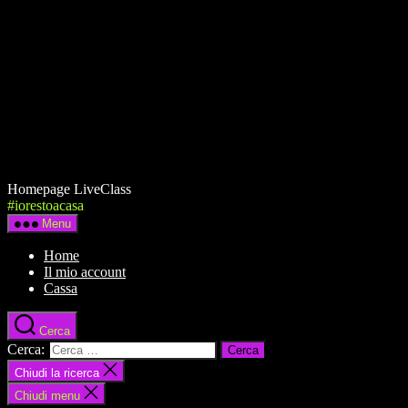
Homepage LiveClass
#iorestoacasa
Menu
Home
Il mio account
Cassa
Cerca
Cerca:
Chiudi la ricerca
Chiudi menu