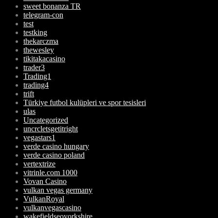
sweet bonanza TR
telegram-con
test
testking
thekarczma
thewesley
tikitakacasino
trader3
Trading1
trading4
trift
Türkiye futbol kulüpleri ve spor tesisleri
ulas
Uncategorized
uncrcletsgetitright
vegastars1
verde casino hungary
verde casino poland
vertextrize
vitrinle.com 1000
Vovan Casino
vulkan vegas germany
VulkanRoyal
vulkanvegascasino
wakefieldseoyorkshire