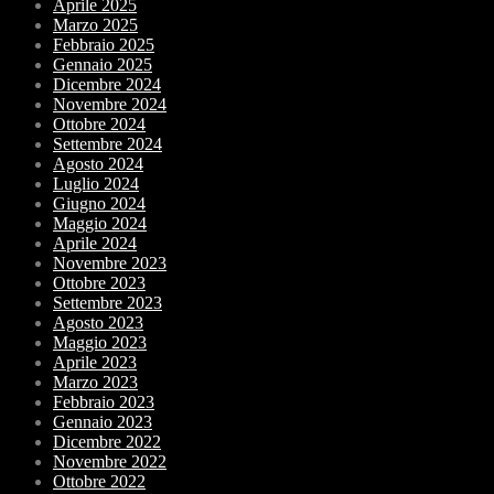
Aprile 2025
Marzo 2025
Febbraio 2025
Gennaio 2025
Dicembre 2024
Novembre 2024
Ottobre 2024
Settembre 2024
Agosto 2024
Luglio 2024
Giugno 2024
Maggio 2024
Aprile 2024
Novembre 2023
Ottobre 2023
Settembre 2023
Agosto 2023
Maggio 2023
Aprile 2023
Marzo 2023
Febbraio 2023
Gennaio 2023
Dicembre 2022
Novembre 2022
Ottobre 2022