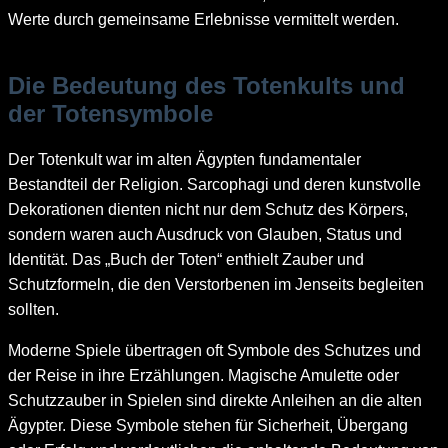
Werte durch gemeinsame Erlebnisse vermittelt werden.
Die Bedeutung des Totenkults und
der Totensymbole
Der Totenkult war im alten Ägypten fundamentaler
Bestandteil der Religion. Sarcophagi und deren kunstvolle
Dekorationen dienten nicht nur dem Schutz des Körpers,
sondern waren auch Ausdruck von Glauben, Status und
Identität. Das „Buch der Toten“ enthielt Zauber und
Schutzformeln, die den Verstorbenen im Jenseits begleiten
sollten.
Moderne Spiele übertragen oft Symbole des Schutzes und
der Reise in ihre Erzählungen. Magische Amulette oder
Schutzzauber in Spielen sind direkte Anleihen an die alten
Ägypter. Diese Symbole stehen für Sicherheit, Übergang