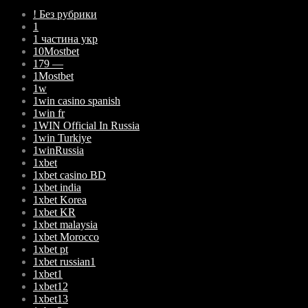
! Без рубрики
1
1 частина укр
10Mostbet
179 —
1Mostbet
1w
1win casino spanish
1win fr
1WIN Official In Russia
1win Turkiye
1winRussia
1xbet
1xbet casino BD
1xbet india
1xbet Korea
1xbet KR
1xbet malaysia
1xbet Morocco
1xbet pt
1xbet russian1
1xbet1
1xbet12
1xbet13