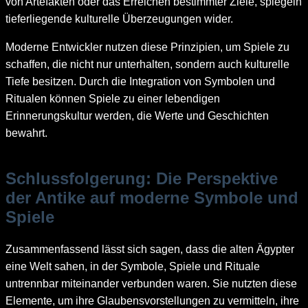
von Artefakten oder das Erreichen bestimmter Ziele, spiegeln
tieferliegende kulturelle Überzeugungen wider.
Moderne Entwickler nutzen diese Prinzipien, um Spiele zu
schaffen, die nicht nur unterhalten, sondern auch kulturelle
Tiefe besitzen. Durch die Integration von Symbolen und
Ritualen können Spiele zu einer lebendigen
Erinnerungskultur werden, die Werte und Geschichten
bewahrt.
Schlussfolgerung: Die Perspektive
der Antike auf moderne Symbole und
Spiele
Zusammenfassend lässt sich sagen, dass die alten Ägypter
eine Welt sahen, in der Symbole, Spiele und Rituale
untrennbar miteinander verbunden waren. Sie nutzten diese
Elemente, um ihre Glaubensvorstellungen zu vermitteln, ihre