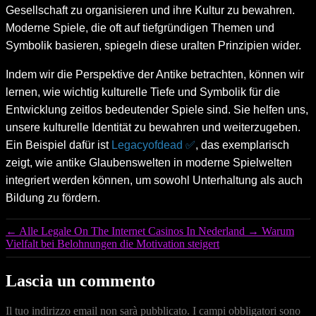
Gesellschaft zu organisieren und ihre Kultur zu bewahren.
Moderne Spiele, die oft auf tiefgründigen Themen und
Symbolik basieren, spiegeln diese uralten Prinzipien wider.
Indem wir die Perspektive der Antike betrachten, können wir
lernen, wie wichtig kulturelle Tiefe und Symbolik für die
Entwicklung zeitlos bedeutender Spiele sind. Sie helfen uns,
unsere kulturelle Identität zu bewahren und weiterzugeben.
Ein Beispiel dafür ist
Legacyofdead ✅
, das exemplarisch
zeigt, wie antike Glaubenswelten in moderne Spielwelten
integriert werden können, um sowohl Unterhaltung als auch
Bildung zu fördern.
←
Alle Legale On The Internet Casinos In Nederland
→
Warum
Vielfalt bei Belohnungen die Motivation steigert
Lascia un commento
Il tuo indirizzo email non sarà pubblicato.
I campi obbligatori sono