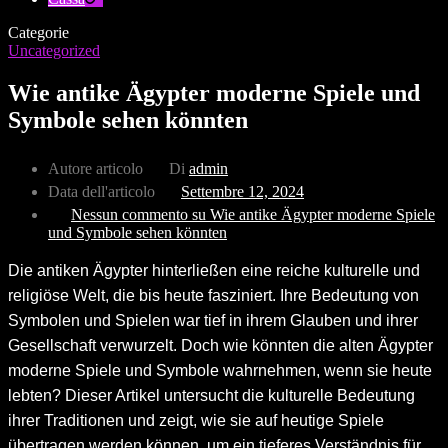
Categorie
Uncategorized
Wie antike Ägypter moderne Spiele und
Symbole sehen könnten
Autore articolo
Di
admin
Data dell'articolo
Settembre 12, 2024
Nessun commento
su Wie antike Ägypter moderne Spiele
und Symbole sehen könnten
Die antiken Ägypter hinterließen eine reiche kulturelle und
religiöse Welt, die bis heute fasziniert. Ihre Bedeutung von
Symbolen und Spielen war tief in ihrem Glauben und ihrer
Gesellschaft verwurzelt. Doch wie könnten die alten Ägypter
moderne Spiele und Symbole wahrnehmen, wenn sie heute
lebten? Dieser Artikel untersucht die kulturelle Bedeutung
ihrer Traditionen und zeigt, wie sie auf heutige Spiele
übertragen werden können, um ein tieferes Verständnis für