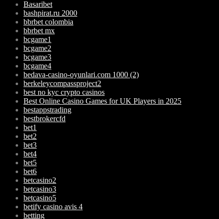
Basaribet
bashpirat.ru 2000
bbrbet colombia
bbrbet mx
bcgame1
bcgame2
bcgame3
bcgame4
bedava-casino-oyunlari.com 1000 (2)
berkeleycompassproject2
best no kyc crypto casinos
Best Online Casino Games for UK Players in 2025
bestappstrading
bestbrokercfd
bet1
bet2
bet3
bet4
bet5
bet6
betcasino2
betcasino3
betcasino5
betify casino avis 4
betting