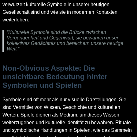
verwurzelt kulturelle Symbole in unserer heutigen
Gesellschaft sind und wie sie in modernen Kontexten
weiterleben.
“Kulturelle Symbole sind die Brücke zwischen
Vergangenheit und Gegenwart, sie bewahren unser
kollektives Gedächtnis und bereichern unsere heutige
Welt.”
Non-Obvious Aspekte: Die
unsichtbare Bedeutung hinter
Symbolen und Spielen
Symbole sind oft mehr als nur visuelle Darstellungen. Sie
sind Vermittler von Wissen, Geschichte und kulturellen
Werten. Spiele dienen als Medium, um dieses Wissen
weiterzugeben und kulturelle Identität zu bewahren. Rituale
und symbolische Handlungen in Spielen, wie das Sammeln